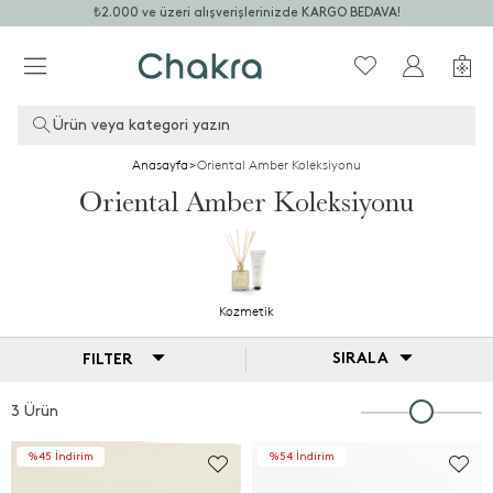
₺2.000 ve üzeri alışverişlerinizde KARGO BEDAVA!
Ürün veya kategori yazın
Anasayfa
>
Oriental Amber Koleksiyonu
Oriental Amber Koleksiyonu
Kozmetik
SIRALA
FILTER
3 Ürün
%45 İndirim
%54 İndirim