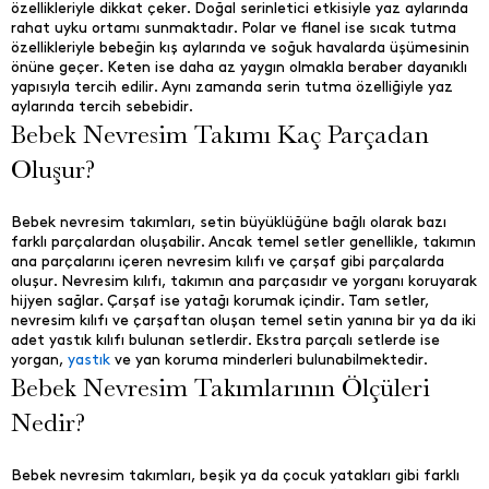
özellikleriyle dikkat çeker. Doğal serinletici etkisiyle yaz aylarında
rahat uyku ortamı sunmaktadır. Polar ve flanel ise sıcak tutma
özellikleriyle bebeğin kış aylarında ve soğuk havalarda üşümesinin
önüne geçer. Keten ise daha az yaygın olmakla beraber dayanıklı
yapısıyla tercih edilir. Aynı zamanda serin tutma özelliğiyle yaz
aylarında tercih sebebidir.
Bebek Nevresim Takımı Kaç Parçadan
Oluşur?
Bebek nevresim takımları, setin büyüklüğüne bağlı olarak bazı
farklı parçalardan oluşabilir. Ancak temel setler genellikle, takımın
ana parçalarını içeren nevresim kılıfı ve çarşaf gibi parçalarda
oluşur. Nevresim kılıfı, takımın ana parçasıdır ve yorganı koruyarak
hijyen sağlar. Çarşaf ise yatağı korumak içindir. Tam setler,
nevresim kılıfı ve çarşaftan oluşan temel setin yanına bir ya da iki
adet yastık kılıfı bulunan setlerdir. Ekstra parçalı setlerde ise
yorgan,
yastık
ve yan koruma minderleri bulunabilmektedir.
Bebek Nevresim Takımlarının Ölçüleri
Nedir?
Bebek nevresim takımları, beşik ya da çocuk yatakları gibi farklı