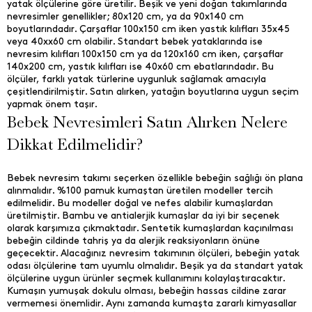
yatak ölçülerine göre üretilir. Beşik ve yeni doğan takımlarında
nevresimler genellikler; 80x120 cm, ya da 90x140 cm
boyutlarındadır. Çarşaflar 100x150 cm iken yastık kılıfları 35x45
veya 40xx60 cm olabilir. Standart bebek yataklarında ise
nevresim kılıfları 100x150 cm ya da 120x160 cm iken, çarşaflar
140x200 cm, yastık kılıfları ise 40x60 cm ebatlarındadır. Bu
ölçüler, farklı yatak türlerine uygunluk sağlamak amacıyla
çeşitlendirilmiştir. Satın alırken, yatağın boyutlarına uygun seçim
yapmak önem taşır.
Bebek Nevresimleri Satın Alırken Nelere
Dikkat Edilmelidir?
Bebek nevresim takımı seçerken özellikle bebeğin sağlığı ön plana
alınmalıdır. %100 pamuk kumaştan üretilen modeller tercih
edilmelidir. Bu modeller doğal ve nefes alabilir kumaşlardan
üretilmiştir. Bambu ve antialerjik kumaşlar da iyi bir seçenek
olarak karşımıza çıkmaktadır. Sentetik kumaşlardan kaçınılması
bebeğin cildinde tahriş ya da alerjik reaksiyonların önüne
geçecektir. Alacağınız nevresim takımının ölçüleri, bebeğin yatak
odası ölçülerine tam uyumlu olmalıdır. Beşik ya da standart yatak
ölçülerine uygun ürünler seçmek kullanımını kolaylaştıracaktır.
Kumaşın yumuşak dokulu olması, bebeğin hassas cildine zarar
vermemesi önemlidir. Aynı zamanda kumaşta zararlı kimyasallar