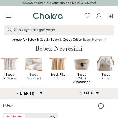
₺2.000 ve üzeri alışverişlerinizde KARGO BEDAVA!
Ürün veya kategori yazın
Anasayfa
>
Bebek & Çocuk
>
Bebek & Çocuk Odası
>
Bebek Nevresimi
Bebek Nevresimi
Bebek
Bebek
Bebek Pike
Bebek
Bebek
Battaniye
Nevresimi
Takımı
Odası
Bariyer
Aksesuarları
SIRALA
FILTER (1)
1 Ürün
%20 İndirim