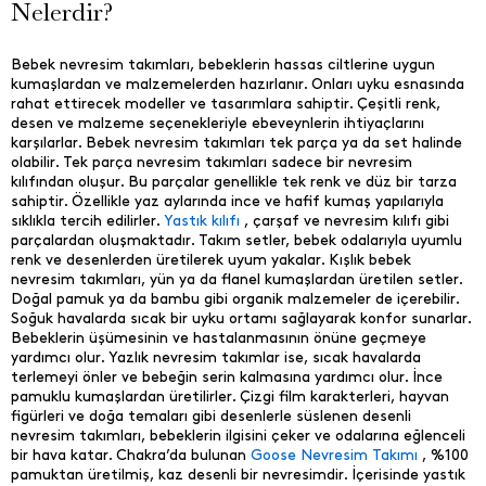
Nelerdir?
Bebek nevresim takımları, bebeklerin hassas ciltlerine uygun
kumaşlardan ve malzemelerden hazırlanır. Onları uyku esnasında
rahat ettirecek modeller ve tasarımlara sahiptir. Çeşitli renk,
desen ve malzeme seçenekleriyle ebeveynlerin ihtiyaçlarını
karşılarlar. Bebek nevresim takımları tek parça ya da set halinde
olabilir. Tek parça nevresim takımları sadece bir nevresim
kılıfından oluşur. Bu parçalar genellikle tek renk ve düz bir tarza
sahiptir. Özellikle yaz aylarında ince ve hafif kumaş yapılarıyla
sıklıkla tercih edilirler.
Yastık kılıfı
, çarşaf ve nevresim kılıfı gibi
parçalardan oluşmaktadır. Takım setler, bebek odalarıyla uyumlu
renk ve desenlerden üretilerek uyum yakalar. Kışlık bebek
nevresim takımları, yün ya da flanel kumaşlardan üretilen setler.
Doğal pamuk ya da bambu gibi organik malzemeler de içerebilir.
Soğuk havalarda sıcak bir uyku ortamı sağlayarak konfor sunarlar.
Bebeklerin üşümesinin ve hastalanmasının önüne geçmeye
yardımcı olur. Yazlık nevresim takımlar ise, sıcak havalarda
terlemeyi önler ve bebeğin serin kalmasına yardımcı olur. İnce
pamuklu kumaşlardan üretilirler. Çizgi film karakterleri, hayvan
figürleri ve doğa temaları gibi desenlerle süslenen desenli
nevresim takımları, bebeklerin ilgisini çeker ve odalarına eğlenceli
bir hava katar. Chakra’da bulunan
Goose Nevresim Takımı
, %100
pamuktan üretilmiş, kaz desenli bir nevresimdir. İçerisinde yastık