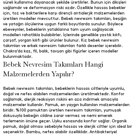
süreli kullanıma dayanacak şekilde üretilirler. Bunun için dikişleri
sağlamdır ve deformasyon riski azdır. Özellikle hassas bebekler
için, toz ve bakterilere karşı dirençli antialerjik malzemelerden
üretilen modeller mevcuttur. Bebek nevresim takımları, beşiğin
ve yatağın ölçülerine uygun farklı boyutlarda sunulur. Böylece
ebeveynler, bebeklerin yataklarına tam uyum sağlayacak
modelleri rahatlıkla bulabilirler. İçlerinde genellikle yastık kılıfı,
çarşaf, yorgan kılıfı gibi ürünler bulunur. Kız bebek nevresim
takımları ve erkek nevresim takımları farklı desenler içerebilir.
Chakra’da kaz, fil, balık, tavşan gibi figürler içeren modeller
bulunmaktadır.
Bebek Nevresim Takımları Hangi
Malzemelerden Yapılır?
Bebek nevresim takımları, bebeklerin hassas ciltleriyle uyumlu,
doğal ve nefes alabilen malzemelerden üretilmektedir. Konfor
sağlamak, alerjik reaksiyon riskini en aza indirmek amacıyla
malzemeler kullanılır. Pamuk, en yaygın kullanılan malzemelerden
biridir. %100 pamuktan üretilen nevresim takımları, yumuşak
dokusuyla bebeğin cildine zarar vermez ve nemi emerek
terlemenin önüne geçer. Uyku esnasında konfor sağlar. Organik
pamuk, doğal olması sebebiyle hassas ve alerjik ciltler için ideal bir
seçenektir. Bambu, nefes alabilir özelliklidir. Antibakteriyel