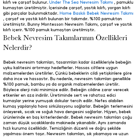
kılıfı ve çarşaf bulunur.
Under The Sea Nevresim Takımı
, pamuklu
kumaştan üretilmiştir. İçerisinde çarşaf, yastık kılıfı, yorgan kılıfı
gibi parçalar bulunmaktadır.
Home Baskılı Bebek Nevresim Takımı
, çarşaf ve yastık kılıfı bulunan bir takımdır. %100 pamuktan
üretilmiştir. Bunny Montessorı Nevresim Takımı, çarşaf ve yastık
kılıfı içerir. %100 pamuk kumaştan üretilmiştir.
Bebek Nevresim Takımlarının Özellikleri
Nelerdir?
Bebek nevresim takımları, tasarımları kadar özellikleriyle bebeğin
uyku kalitesini artırmayı hedeflerler. Hassas ciltlere uygun
malzemelerden üretilirler. Çünkü bebeklerin cildi yetişkinlere göre
daha ince ve hassastır. Bu nedenle, nevresim takımları genellikle
%100 pamuk, bambu ya da organik malzemelerden üretilir.
Böylece alerji riski minimize edilir. Bebeğin cildine zarar verecek
etkenler en aza indirilir. Üretiminde sert ve rahatsız edici
kumaşlar yerine yumuşak dokular tercih edilir. Nefes alabilen
kumaş yapılarıyla hava sirkülasyonu sağlarlar. Bebeğin terlemesini
önleyerek, sıcak ve soğuk hava dengesini sağlarlar. Hijyen, bebek
ürünlerinde en baş kriterlerdendir. Bebek nevresim takımları çoğu
zaman düşük sıcaklıklarda makinede yıkanabilir. Aynı zamanda
hızlı kuruma özelliklidir. Temizliğinin düzenli ve doğru şekilde
yapılması önem taşır. Nevresim takımları, sık yıkamaya ve uzun