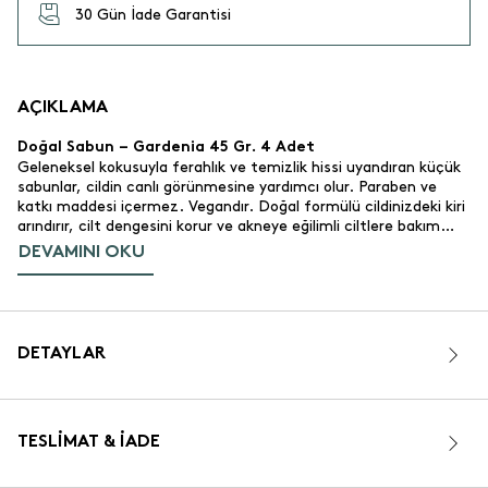
30 Gün İade Garantisi
AÇIKLAMA
Doğal Sabun – Gardenia 45 Gr. 4 Adet
Geleneksel kokusuyla ferahlık ve temizlik hissi uyandıran küçük
sabunlar, cildin canlı görünmesine yardımcı olur. Paraben ve
katkı maddesi içermez. Vegandır. Doğal formülü cildinizdeki kiri
arındırır, cilt dengesini korur ve akneye eğilimli ciltlere bakım
sunar. Günlük kullanımda doğallığı ve cilt sağlığını önemseyenler
DEVAMINI OKU
için ideal bir seçim. Kutu içinde 4 adet vardır.
Ürün Özellikleri
Çiçeksi.
Genel Tarz:
Rahatlatıcı, Gevşetici ve Romantik.
Karakter:
DETAYLAR
Gül Ağacı ve Adaçayı.
Üst Nota:
Gardenya, Menekşe, Yasemin ve Süsen.
Orta Nota:
Misk ve Meşe Yosunu.
Alt Nota:
45 gr.
Gramaj:
TESLIMAT & İADE
Yeşil.
Renk:
Yüz, vücut ve eller için uygundur.
Kullanım Alanı: