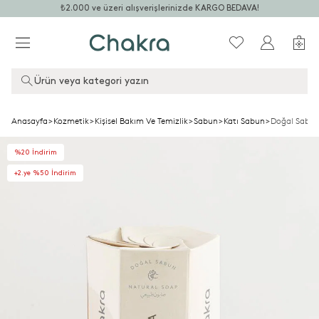
₺2.000 ve üzeri alışverişlerinizde KARGO BEDAVA!
Ürün veya kategori yazın
Anasayfa
>
Kozmetik
>
Kişisel Bakım Ve Temizlik
>
Sabun
>
Katı Sabun
>
Doğal Sabun
%20 İndirim
+2.ye %50 İndirim