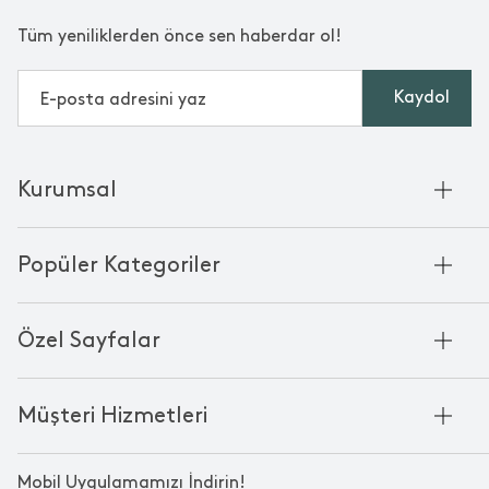
Tüm yeniliklerden önce sen haberdar ol!
Kaydol
Kurumsal
Hakkımızda
Popüler Kategoriler
Kurumsal Satış
Bambu'nun Hikayesi
Havlu
Chakra Manifesto
Özel Sayfalar
Bornoz
Mağazalarımız
Pike
Anneler Günü
KVKK
Mum
Müşteri Hizmetleri
Black Friday
Çerez Politikası
Kokulu Mum
Yılbaşı Ürünleri
Franchise
Bize Ulaşın
Bardak
Sevgililer Günü
Mobil Uygulamamızı İndirin!