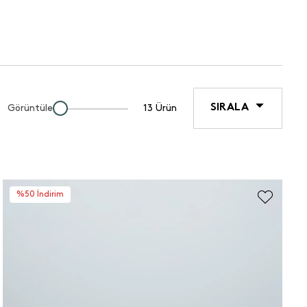
SIRALA
Görüntüle
13 Ürün
%50 İndirim