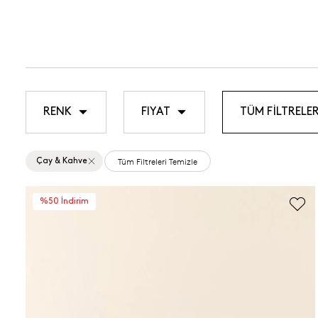
RENK
FIYAT
TÜM FİLTRELER
Tüm Filtreleri Temizle
Çay & Kahve
%50 İndirim