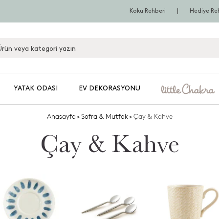
Koku Rehberi
Hediye Re
YATAK ODASI
EV DEKORASYONU
Anasayfa
>
Sofra & Mutfak
>
Çay & Kahve
Çay & Kahve