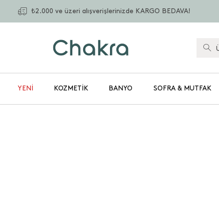
₺2.000 ve üzeri alışverişlerinizde KARGO BEDAVA!
YENİ
KOZMETIK
BANYO
SOFRA & MUTFAK