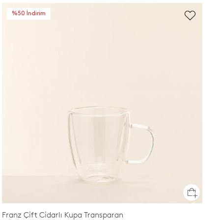
%50 İndirim
Franz Çift Cidarlı Kupa Transparan