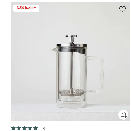
%50 İndirim
(6)