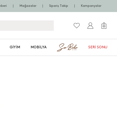
hberi
Mağazalar
Sipariş Takip
Kampanyalar
GIYIM
MOBILYA
SERI SONU