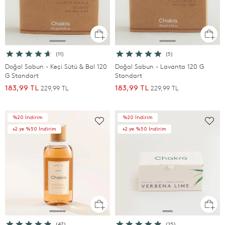
(11)
(5)
Doğal Sabun - Keçi Sütü & Bal 120
Doğal Sabun - Lavanta 120 G
G Standart
Standart
229,99 TL
229,99 TL
183,99 TL
183,99 TL
%20 İndirim
%20 İndirim
+2.ye %50 İndirim
+2.ye %50 İndirim
(47)
(25)