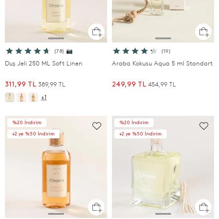
(78) 📷
(19)
Duş Jeli 250 ML Soft Linen
Araba Kokusu Aqua 5 ml Standart
389,99 TL
454,99 TL
311,99 TL
249,99 TL
+1
%20 İndirim
%20 İndirim
+2.ye %50 İndirim
+2.ye %50 İndirim