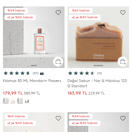
%54 İndirim
%20 İndirim
+2.ye %50 İndirim
+2.ye %50 İndirim
(37) 📷
(11)
Kolonya 50 ML Mandarin Flowers
Doğal Sabun - Nar & Hibiskus 120
G Standart
389,99 TL
229,99 TL
179,99 TL
183,99 TL
+4
%20 İndirim
%54 İndirim
+2.ye %50 İndirim
+2.ye %50 İndirim