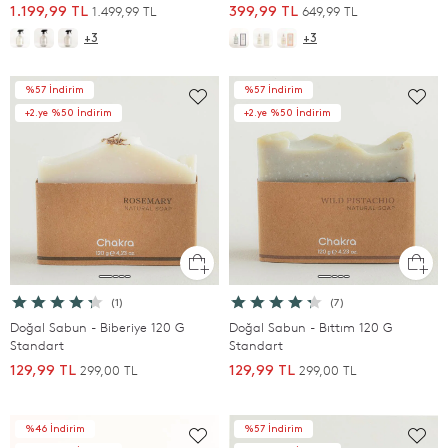
1.499,99 TL
649,99 TL
1.199,99 TL
399,99 TL
+3
+3
%57 İndirim
%57 İndirim
+2.ye %50 İndirim
+2.ye %50 İndirim
(1)
(7)
Doğal Sabun - Biberiye 120 G
Doğal Sabun - Bıttım 120 G
Standart
Standart
299,00 TL
299,00 TL
129,99 TL
129,99 TL
%46 İndirim
%57 İndirim