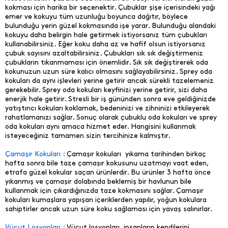
kokması için harika bir seçenektir. Çubuklar şişe içerisindeki yağı
emer ve kokuyu tüm uzunluğu boyunca dağıtır, böylece
bulunduğu yerin güzel kokmasında işe yarar. Bulunduğu alandaki
kokuyu daha belirgin hale getirmek istiyorsanız tüm çubukları
kullanabilirsiniz. Eğer koku daha az ve hafif olsun istiyorsanız
çubuk sayısını azaltabilirsiniz. Çubukları sık sık değiştirmeniz
çubukların tıkanmaması için önemlidir. Sık sık değiştirerek oda
kokunuzun uzun süre kalıcı olmasını sağlayabilirsiniz. Sprey oda
kokuları da aynı işlevleri yerine getirir ancak sürekli tazelemeniz
gerekebilir. Sprey oda kokuları keyfinizi yerine getirir, sizi daha
enerjik hale getirir. Stresli bir iş gününden sonra eve geldiğinizde
yatıştırıcı kokuları koklamak, bedeninizi ve zihninizi etkileyerek
rahatlamanızı sağlar. Sonuç olarak çubuklu oda kokuları ve sprey
oda kokuları aynı amaca hizmet eder. Hangisini kullanmak
isteyeceğiniz tamamen sizin tercihinize kalmıştır.
Çamaşır Kokuları :
Çamaşır kokuları yıkama tarihinden birkaç
hafta sonra bile taze çamaşır kokusunu uzatmayı vaat eden,
etrafa güzel kokular saçan ürünlerdir. Bu ürünler 3 hafta önce
yıkanmış ve çamaşır dolabında beklemiş bir havlunun bile
kullanmak için çıkardığınızda taze kokmasını sağlar. Çamaşır
kokuları kumaşlara yapışan içeriklerden yapılır, yoğun kokulara
sahiptirler ancak uzun süre koku sağlaması için yavaş salınırlar.
Vücut Losyonları :
Vücut losyonları insanların kendilerini