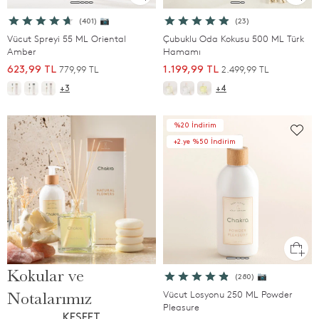
(401) 📷
(23)
Vücut Spreyi 55 ML Oriental
Çubuklu Oda Kokusu 500 ML Türk
Amber
Hamamı
779,99 TL
2.499,99 TL
623,99 TL
1.199,99 TL
+3
+4
%20 İndirim
+2.ye %50 İndirim
Kokular ve
(280) 📷
Notalarımız
Vücut Losyonu 250 ML Powder
Pleasure
KEŞFET