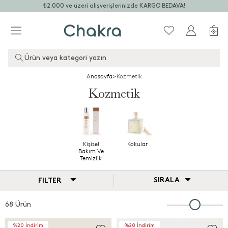
₺2.000 ve üzeri alışverişlerinizde KARGO BEDAVA!
Ürün veya kategori yazın
Anasayfa
>
Kozmetik
Kozmetik
Kişisel
Kokular
Bakım Ve
Temizlik
SIRALA
FILTER
68 Ürün
%20 İndirim
%20 İndirim