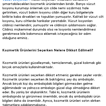
şımartabilecekleri kozmetik ürünlerinden biridir. Banyo vücut
losyonu kurumayı önlemek için cilde nemi sızdırmaz hale
getirirken, vücut bakım losyonu cildin diğer kuru bölgeleriyle
birlikte kaba dirsekleri ve topukları yumuşatır. Kaliteli bir vücut cilt
losyonu, kuru ciltlerde harikalar yaratabilir. Vücut losyonları
cildinizi nemlendirir, yumuşatır ve cildinizin ışıldamasını sağlar.
Cildiniz mükemmel durumda olsa ve losyonla nemlendirilmesi
gerekmese bile bakımınıza eklemek isteyeceğiniz bir adım
olduğuna eminiz.
Kozmetik Ürünlerini Seçerken Nelere Dikkat Edilmeli?
Kozmetik ürünleri güzelleşmek, temizlenmek, güzel kokmak gibi
birçok amaçlarla kullanılmaktadır.
Kozmetik ürünleri seçerken dikkat etmeniz gereken şeyler vardır.
Kozmetik ürünleri seçerken ilk baktığımız şey dış ambalajdır.
Ancak birçok kişi dış ambalajdaki bilgileri görmezden gelme
eğilimindedir ve yalnızca ambalajın güzel olup olmadığına dikkat
eder. Bu yanlış bir alışkanlıktır. Tabii ki, kozmetik ürünlerin
ambalajında iyi görünmesi önemlidir, ancak dış ambalajdaki ürün
bilgileri daha da önemlidir. Ayrıca, kozmetik ürünleri satın alırken
talimatlara odaklanmalısınız.