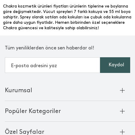
Chakra kozmetik ürünleri fiyatları ürünlerin tiplerine ve boylarına
göre değişmektedir. Vücut spreyleri 7 farklı kokuya ve 55 ml boya
sahiptir. Sprey olarak satılan oda kokuları ise çubuk oda kokularına
göre daha uygun fiyatlıdır. Hemen birbirinden özel seçeneklere
Chakra güvencesi ve kalitesiyle sahip olabilirsiniz!
Tüm yeniliklerden önce sen haberdar ol!
Kaydol
Kurumsal
Hakkımızda
Popüler Kategoriler
Kurumsal Satış
Bambu'nun Hikayesi
Havlu
Chakra Manifesto
Özel Sayfalar
Bornoz