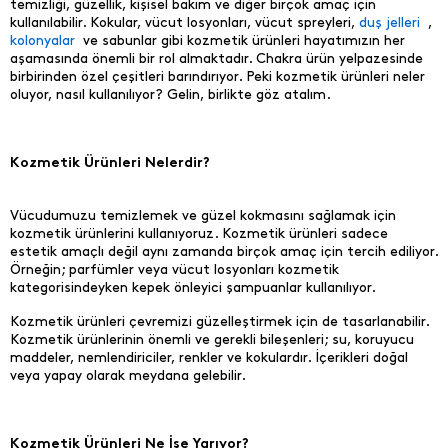
temizliği, güzellik, kişisel bakım ve diğer birçok amaç için
kullanılabilir. Kokular, vücut losyonları, vücut spreyleri,
duş jelleri
,
kolonyalar
ve sabunlar gibi kozmetik ürünleri hayatımızın her
aşamasında önemli bir rol almaktadır. Chakra ürün yelpazesinde
birbirinden özel çeşitleri barındırıyor. Peki kozmetik ürünleri neler
oluyor, nasıl kullanılıyor? Gelin, birlikte göz atalım.
Kozmetik Ürünleri Nelerdir?
Vücudumuzu temizlemek ve güzel kokmasını sağlamak için
kozmetik ürünlerini kullanıyoruz. Kozmetik ürünleri sadece
estetik amaçlı değil aynı zamanda birçok amaç için tercih ediliyor.
Örneğin; parfümler veya vücut losyonları kozmetik
kategorisindeyken kepek önleyici şampuanlar kullanılıyor.
Kozmetik ürünleri çevremizi güzelleştirmek için de tasarlanabilir.
Kozmetik ürünlerinin önemli ve gerekli bileşenleri; su, koruyucu
maddeler, nemlendiriciler, renkler ve kokulardır. İçerikleri doğal
veya yapay olarak meydana gelebilir.
Kozmetik Ürünleri Ne İşe Yarıyor?