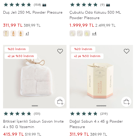
(158) 📷
(9) 📷
Duş Jeli 250 ML Powder Pleasure
Çubuklu Oda Kokusu 500 ML
Powder Pleasure
389,99 TL
2.499,99 TL
311,99 TL
1.999,99 TL
+1
+4
%20 İndirim
%20 İndirim
+2.ye %50 İndirim
+2.ye %50 İndirim
(131)
(219)
Bitkisel İçerikli Sabun Savon Invıte
Doğal Sabun 4 x 45 g Powder
4 x 50 G Yasemin
Pleasure
519,99 TL
389,99 TL
415,99 TL
311,99 TL