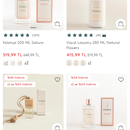
(129)
(41) 📷
Kolonya 200 ML Sakura
Vücut Losyonu 250 ML Natural
Flowers
649,99 TL
519,99 TL
519,99 TL
415,99 TL
+3
+1
%45 İndirim
%54 İndirim
+2.ye %50 İndirim
+2.ye %50 İndirim