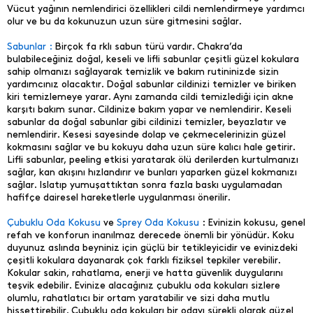
Vücut yağının nemlendirici özellikleri cildi nemlendirmeye yardımcı
olur ve bu da kokunuzun uzun süre gitmesini sağlar.
Sabunlar :
Birçok fa rklı sabun türü vardır. Chakra’da
bulabileceğiniz doğal, keseli ve lifli sabunlar çeşitli güzel kokulara
sahip olmanızı sağlayarak temizlik ve bakım rutininizde sizin
yardımcınız olacaktır. Doğal sabunlar cildinizi temizler ve biriken
kiri temizlemeye yarar. Aynı zamanda cildi temizlediği için akne
karşıtı bakım sunar. Cildinize bakım yapar ve nemlendirir. Keseli
sabunlar da doğal sabunlar gibi cildinizi temizler, beyazlatır ve
nemlendirir. Kesesi sayesinde dolap ve çekmecelerinizin güzel
kokmasını sağlar ve bu kokuyu daha uzun süre kalıcı hale getirir.
Lifli sabunlar, peeling etkisi yaratarak ölü derilerden kurtulmanızı
sağlar, kan akışını hızlandırır ve bunları yaparken güzel kokmanızı
sağlar. Islatıp yumuşattıktan sonra fazla baskı uygulamadan
hafifçe dairesel hareketlerle uygulanması önerilir.
Çubuklu Oda Kokusu
ve
Sprey Oda Kokusu
: Evinizin kokusu, genel
refah ve konforun inanılmaz derecede önemli bir yönüdür. Koku
duyunuz aslında beyniniz için güçlü bir tetikleyicidir ve evinizdeki
çeşitli kokulara dayanarak çok farklı fiziksel tepkiler verebilir.
Kokular sakin, rahatlama, enerji ve hatta güvenlik duygularını
teşvik edebilir. Evinize alacağınız çubuklu oda kokuları sizlere
olumlu, rahatlatıcı bir ortam yaratabilir ve sizi daha mutlu
hissettirebilir. Çubuklu oda kokuları bir odayı sürekli olarak güzel