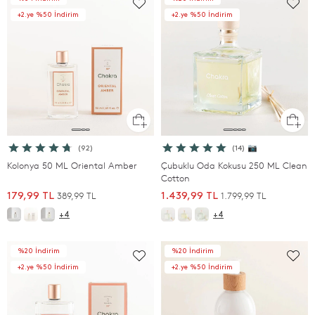
+2.ye %50 İndirim
+2.ye %50 İndirim
(92)
(14) 📷
Kolonya 50 ML Oriental Amber
Çubuklu Oda Kokusu 250 ML Clean
Cotton
389,99 TL
1.799,99 TL
179,99 TL
1.439,99 TL
+4
+4
%20 İndirim
%20 İndirim
+2.ye %50 İndirim
+2.ye %50 İndirim