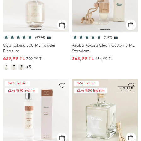
(4594) 📷
(297) 📷
Oda Kokusu 500 ML Powder
Araba Kokusu Clean Cotton 5 ML
Pleasure
Standart
799,99 TL
454,99 TL
639,99 TL
363,99 TL
+3
%20 İndirim
%52 İndirim
+2.ye %50 İndirim
+2.ye %50 İndirim