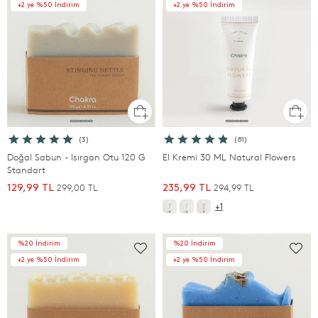
+2.ye %50 İndirim
+2.ye %50 İndirim
(3)
(81)
Doğal Sabun - Isırgan Otu 120 G
El Kremi 30 ML Natural Flowers
Standart
299,00 TL
294,99 TL
129,99 TL
235,99 TL
+1
%20 İndirim
%20 İndirim
+2.ye %50 İndirim
+2.ye %50 İndirim