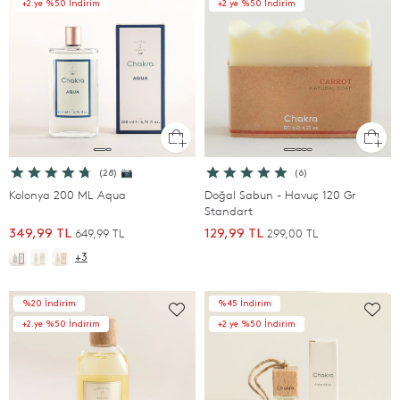
+2.ye %50 İndirim
+2.ye %50 İndirim
(28) 📷
(6)
Kolonya 200 ML Aqua
Doğal Sabun - Havuç 120 Gr
Standart
649,99 TL
299,00 TL
349,99 TL
129,99 TL
+3
%20 İndirim
%45 İndirim
+2.ye %50 İndirim
+2.ye %50 İndirim