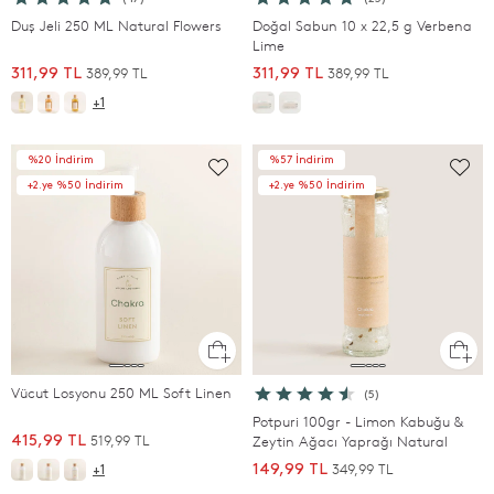
Duş Jeli 250 ML Natural Flowers
Doğal Sabun 10 x 22,5 g Verbena
Lime
389,99 TL
389,99 TL
311,99 TL
311,99 TL
+1
%20 İndirim
%57 İndirim
+2.ye %50 İndirim
+2.ye %50 İndirim
Vücut Losyonu 250 ML Soft Linen
(5)
Potpuri 100gr - Limon Kabuğu &
519,99 TL
415,99 TL
Zeytin Ağacı Yaprağı Natural
349,99 TL
149,99 TL
+1