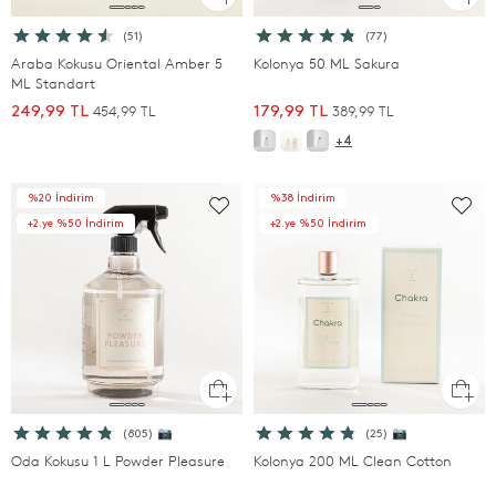
(51)
(77)
Araba Kokusu Oriental Amber 5
Kolonya 50 ML Sakura
ML Standart
454,99 TL
389,99 TL
249,99 TL
179,99 TL
+4
%20 İndirim
%38 İndirim
+2.ye %50 İndirim
+2.ye %50 İndirim
(805) 📷
(25) 📷
Oda Kokusu 1 L Powder Pleasure
Kolonya 200 ML Clean Cotton