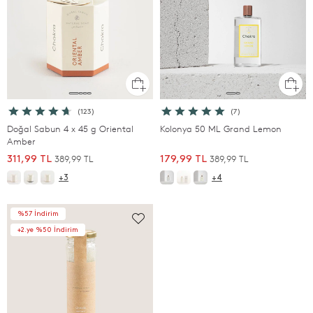
(123)
(7)
Doğal Sabun 4 x 45 g Oriental
Kolonya 50 ML Grand Lemon
Amber
389,99 TL
389,99 TL
311,99 TL
179,99 TL
+3
+4
%57 İndirim
+2.ye %50 İndirim