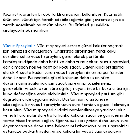
Kozmetik ürünleri birçok farklı amaç için kullanılıyor. Kozmetik
ürünlerini vücut için tercih edebileceğimiz gibi çevremiz için de
tercih edebilmek mümkün oluyor. Bu ürünleri şu şekilde
sıralayabilmek mümkün:
Vücut Spreyleri :
Vücut spreyleri etrafa güzel kokular saçmak
için olmazsa olmazlardan. Chakra’da birbirinden farklı koku
çeşidine sahip vücut spreyleri, genel olarak parfümle
karşılaştırıldığında daha hafif ve daha yumuşaktır. Vücut spreyleri,
ağır olmadan hoş ve hafif bir koku saçar. Dayanıklılığı ortalama
olarak 4 saate kadar süren vücut spreylerinin ömrü parfümden
daha kısadır. Bu nedenle güzel kokunun daha uzun süre
dayanmasını sağlamak için vücut spreyinizi tazelemeniz
gerekebilir. Ancak, uzun süre ağırlaşmayan, ince bir koku artışı için
buna değeceğine emin olabilirsiniz. Vücut spreyleri parfüm gibi
doğrudan cilde uygulanmalıdır. Duştan sonra üstünüze
sıkacağınız bir vücut spreyiyle uzun süre temiz ve güzel kokmaya
hazır olun. Vücut spreyleri cildinizi nemlendirmeye yardımcı olur
ve hafif aromalarıyla etrafa harika kokular saçar ve gün içerisinde
temiz hissetmenizi sağlar. Eğer vücut spreyinizin daha uzun süre
dayanmasını ve daha taze kokmasını istiyorsanız vücut spreyinizi
üstünüze püskürtmeden önce kokulu bir vücut yağı uygulayın.