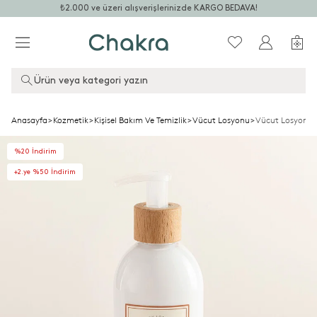
₺2.000 ve üzeri alışverişlerinizde KARGO BEDAVA!
Ürün veya kategori yazın
Anasayfa
>
Kozmetik
>
Kişisel Bakım Ve Temizlik
>
Vücut Losyonu
>
Vücut Losyonu 
%20 İndirim
+2.ye %50 İndirim