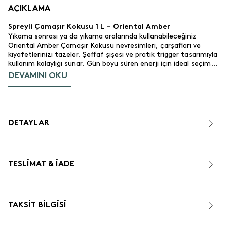
AÇIKLAMA
Spreyli Çamaşır Kokusu 1 L – Oriental Amber
Yıkama sonrası ya da yıkama aralarında kullanabileceğiniz
Oriental Amber Çamaşır Kokusu nevresimleri, çarşafları ve
kıyafetlerinizi tazeler. Şeffaf şişesi ve pratik trigger tasarımıyla
kullanım kolaylığı sunar. Gün boyu süren enerji için ideal seçim.
DEVAMINI OKU
Ürün Özellikleri
Ambery.
Genel Tarz:
Sıcak, Zengin ve Baharatlı.
Karakter:
Şeftali.
Üst Nota:
Paçuli ve Gül.
Orta Nota:
DETAYLAR
Amber.
Alt Nota:
1 L.
Ölçü:
920 gr.
Gramaj:
Şeffaf. Plastik şişe, pratik triger tasarım.
Renk ve Tasarım:
TESLIMAT & İADE
Nevresim takımı, çarşaf, günlük kıyafetler.
Kullanım Alanı:
MSDS, IFRA
Sertifika:
Türkiye.
Menşei:
TAKSIT BILGISI
Nasıl Kullanılır?
Çamaşır kokuları genellikle yıkama ve kurutmadan sonra
kullanılır, ancak henüz yıkanacak kadar kirli olmayan çamaşırları