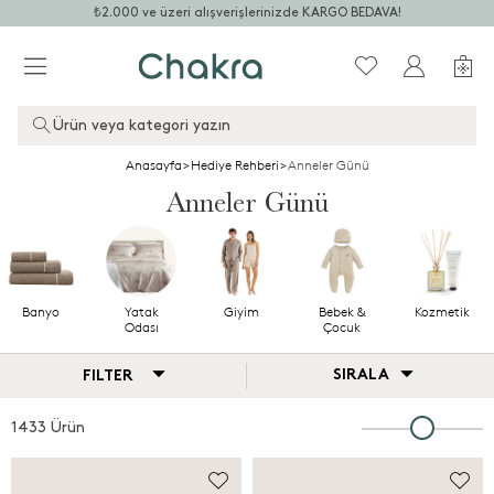
₺2.000 ve üzeri alışverişlerinizde KARGO BEDAVA!
Ürün veya kategori yazın
Anasayfa
>
Hediye Rehberi
>
Anneler Günü
Anneler Günü
Banyo
Yatak
Giyim
Bebek &
Kozmetik
Odası
Çocuk
SIRALA
FILTER
1433 Ürün