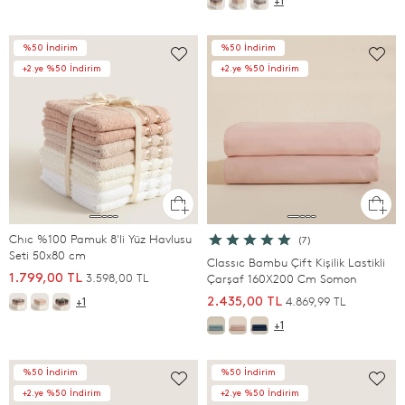
+1
%50 İndirim
%50 İndirim
+2.ye %50 İndirim
+2.ye %50 İndirim
Chıc %100 Pamuk 8'li Yüz Havlusu
(7)
Seti 50x80 cm
Classıc Bambu Çift Kişilik Lastikli
3.598,00 TL
1.799,00 TL
Çarşaf 160X200 Cm Somon
4.869,99 TL
2.435,00 TL
+1
+1
%50 İndirim
%50 İndirim
+2.ye %50 İndirim
+2.ye %50 İndirim