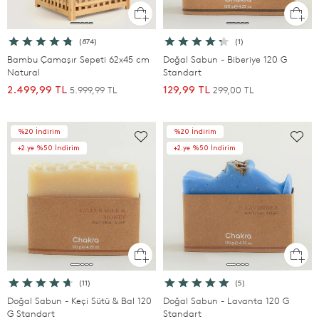
(874)
(1)
Bambu Çamaşır Sepeti 62x45 cm
Doğal Sabun - Biberiye 120 G
Natural
Standart
5.999,99 TL
299,00 TL
2.499,99 TL
129,99 TL
%20 İndirim
%20 İndirim
+2.ye %50 İndirim
+2.ye %50 İndirim
(11)
(5)
Doğal Sabun - Keçi Sütü & Bal 120
Doğal Sabun - Lavanta 120 G
G Standart
Standart