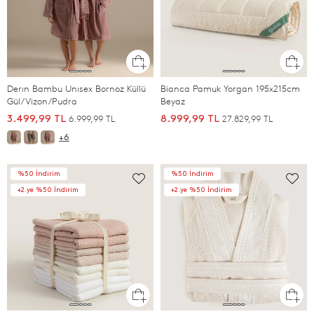
Derın Bambu Unısex Bornoz Küllü
Bianca Pamuk Yorgan 195x215cm
Gül/Vizon/Pudra
Beyaz
6.999,99 TL
27.829,99 TL
3.499,99 TL
8.999,99 TL
+6
%50 İndirim
%50 İndirim
+2.ye %50 İndirim
+2.ye %50 İndirim