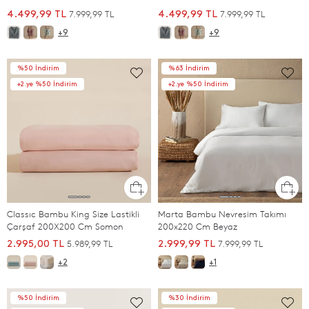
7.999,99 TL
7.999,99 TL
4.499,99 TL
4.499,99 TL
+9
+9
%50 İndirim
%63 İndirim
+2.ye %50 İndirim
+2.ye %50 İndirim
Classıc Bambu King Size Lastikli
Marta Bambu Nevresim Takımı
Çarşaf 200X200 Cm Somon
200x220 Cm Beyaz
5.989,99 TL
7.999,99 TL
2.995,00 TL
2.999,99 TL
+2
+1
%50 İndirim
%30 İndirim