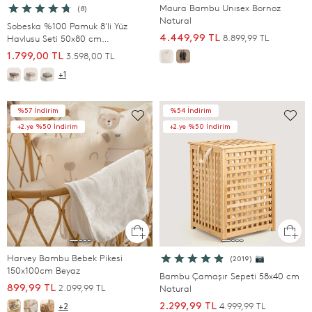
Maura Bambu Unısex Bornoz
(8)
Natural
Sobeska %100 Pamuk 8'li Yüz
8.899,99 TL
Havlusu Seti 50x80 cm
4.449,99 TL
SOMON/BEJ/EKRU/BEYAZ
3.598,00 TL
1.799,00 TL
+1
%57 İndirim
%54 İndirim
+2.ye %50 İndirim
+2.ye %50 İndirim
Harvey Bambu Bebek Pikesi
(2019) 📷
150x100cm Beyaz
Bambu Çamaşır Sepeti 58x40 cm
2.099,99 TL
899,99 TL
Natural
4.999,99 TL
2.299,99 TL
+2