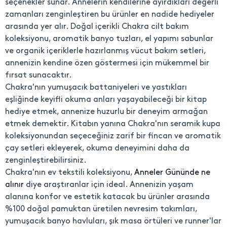
seçenekler sunar. Annelerin kendilerine ayırdıkları değerli
zamanları zenginleştiren bu ürünler en nadide hediyeler
arasında yer alır. Doğal içerikli Chakra cilt bakım
koleksiyonu, aromatik banyo tuzları, el yapımı sabunlar
ve organik içeriklerle hazırlanmış vücut bakım setleri,
annenizin kendine özen göstermesi için mükemmel bir
fırsat sunacaktır.
Chakra'nın yumuşacık battaniyeleri ve yastıkları
eşliğinde keyifli okuma anları yaşayabileceği bir kitap
hediye etmek, annenize huzurlu bir deneyim armağan
etmek demektir. Kitabın yanına Chakra'nın seramik kupa
koleksiyonundan seçeceğiniz zarif bir fincan ve aromatik
çay setleri ekleyerek, okuma deneyimini daha da
zenginleştirebilirsiniz.
Chakra'nın ev tekstili koleksiyonu,
Anneler Gününde ne
alınır
diye araştıranlar için ideal. Annenizin yaşam
alanına konfor ve estetik katacak bu ürünler arasında
%100 doğal pamuktan üretilen nevresim takımları,
yumuşacık banyo havluları, şık masa örtüleri ve runner'lar