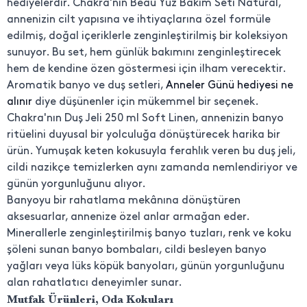
hediyelerdir. Chakra'nın Beau Yüz Bakım Seti Natural,
annenizin cilt yapısına ve ihtiyaçlarına özel formüle
edilmiş, doğal içeriklerle zenginleştirilmiş bir koleksiyon
sunuyor. Bu set, hem günlük bakımını zenginleştirecek
hem de kendine özen göstermesi için ilham verecektir.
Aromatik banyo ve duş setleri,
Anneler Günü hediyesi ne
alınır
diye düşünenler için mükemmel bir seçenek.
Chakra'nın Duş Jeli 250 ml Soft Linen, annenizin banyo
ritüelini duyusal bir yolculuğa dönüştürecek harika bir
ürün. Yumuşak keten kokusuyla ferahlık veren bu duş jeli,
cildi nazikçe temizlerken aynı zamanda nemlendiriyor ve
günün yorgunluğunu alıyor.
Banyoyu bir rahatlama mekânına dönüştüren
aksesuarlar, annenize özel anlar armağan eder.
Minerallerle zenginleştirilmiş banyo tuzları, renk ve koku
şöleni sunan banyo bombaları, cildi besleyen banyo
yağları veya lüks köpük banyoları, günün yorgunluğunu
alan rahatlatıcı deneyimler sunar.
Mutfak Ürünleri, Oda Kokuları