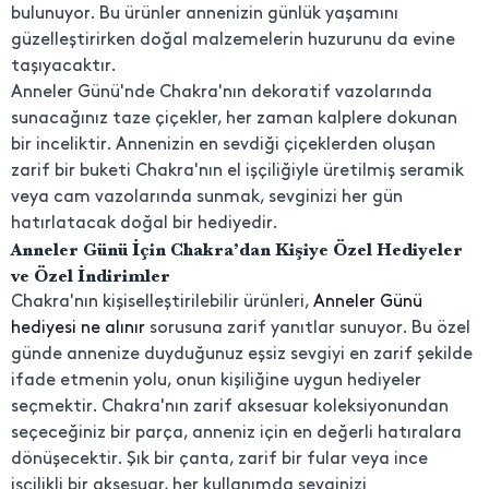
bulunuyor. Bu ürünler annenizin günlük yaşamını
güzelleştirirken doğal malzemelerin huzurunu da evine
taşıyacaktır.
Anneler Günü'nde Chakra'nın dekoratif vazolarında
sunacağınız taze çiçekler, her zaman kalplere dokunan
bir inceliktir. Annenizin en sevdiği çiçeklerden oluşan
zarif bir buketi Chakra'nın el işçiliğiyle üretilmiş seramik
veya cam vazolarında sunmak, sevginizi her gün
hatırlatacak doğal bir hediyedir.
Anneler Günü İçin Chakra’dan Kişiye Özel Hediyeler
ve Özel İndirimler
Chakra'nın kişiselleştirilebilir ürünleri,
Anneler Günü
hediyesi ne alınır
sorusuna zarif yanıtlar sunuyor. Bu özel
günde annenize duyduğunuz eşsiz sevgiyi en zarif şekilde
ifade etmenin yolu, onun kişiliğine uygun hediyeler
seçmektir. Chakra'nın zarif aksesuar koleksiyonundan
seçeceğiniz bir parça, anneniz için en değerli hatıralara
dönüşecektir. Şık bir çanta, zarif bir fular veya ince
işçilikli bir aksesuar, her kullanımda sevginizi