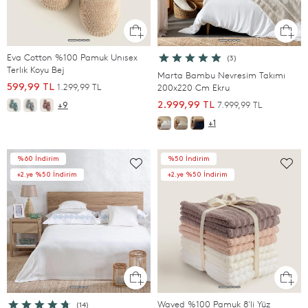
Eva Cotton %100 Pamuk Unısex
(3)
Terlık Koyu Bej
Marta Bambu Nevresim Takımı
1.299,99 TL
599,99 TL
200x220 Cm Ekru
7.999,99 TL
2.999,99 TL
+9
+1
%60 İndirim
%50 İndirim
+2.ye %50 İndirim
+2.ye %50 İndirim
Waved %100 Pamuk 8'li Yüz
(14)