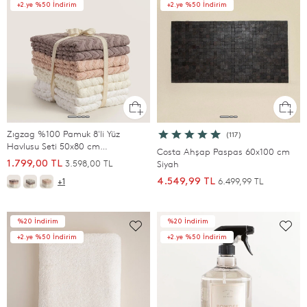
+2.ye %50 İndirim
+2.ye %50 İndirim
Zıgzag %100 Pamuk 8'li Yüz
(117)
Havlusu Seti 50x80 cm
Costa Ahşap Paspas 60x100 cm
Lila/Somon/Ekru/Beyaz
3.598,00 TL
1.799,00 TL
Siyah
6.499,99 TL
4.549,99 TL
+1
%20 İndirim
%20 İndirim
+2.ye %50 İndirim
+2.ye %50 İndirim