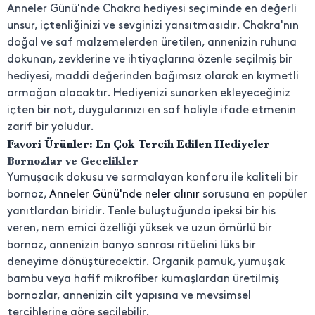
Anneler Günü'nde Chakra hediyesi seçiminde en değerli
unsur, içtenliğinizi ve sevginizi yansıtmasıdır. Chakra'nın
doğal ve saf malzemelerden üretilen, annenizin ruhuna
dokunan, zevklerine ve ihtiyaçlarına özenle seçilmiş bir
hediyesi, maddi değerinden bağımsız olarak en kıymetli
armağan olacaktır. Hediyenizi sunarken ekleyeceğiniz
içten bir not, duygularınızı en saf haliyle ifade etmenin
zarif bir yoludur.
Favori Ürünler: En Çok Tercih Edilen Hediyeler
Bornozlar ve Gecelikler
Yumuşacık dokusu ve sarmalayan konforu ile kaliteli bir
bornoz,
Anneler Günü'nde neler alınır
sorusuna en popüler
yanıtlardan biridir. Tenle buluştuğunda ipeksi bir his
veren, nem emici özelliği yüksek ve uzun ömürlü bir
bornoz, annenizin banyo sonrası ritüelini lüks bir
deneyime dönüştürecektir. Organik pamuk, yumuşak
bambu veya hafif mikrofiber kumaşlardan üretilmiş
bornozlar, annenizin cilt yapısına ve mevsimsel
tercihlerine göre seçilebilir.