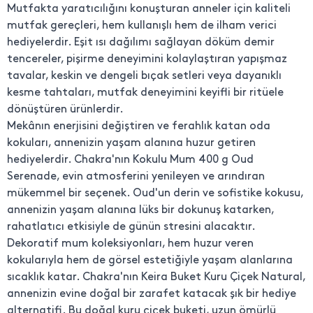
Mutfakta yaratıcılığını konuşturan anneler için kaliteli
mutfak gereçleri, hem kullanışlı hem de ilham verici
hediyelerdir. Eşit ısı dağılımı sağlayan döküm demir
tencereler, pişirme deneyimini kolaylaştıran yapışmaz
tavalar, keskin ve dengeli bıçak setleri veya dayanıklı
kesme tahtaları, mutfak deneyimini keyifli bir ritüele
dönüştüren ürünlerdir.
Mekânın enerjisini değiştiren ve ferahlık katan oda
kokuları, annenizin yaşam alanına huzur getiren
hediyelerdir. Chakra'nın Kokulu Mum 400 g Oud
Serenade, evin atmosferini yenileyen ve arındıran
mükemmel bir seçenek. Oud'un derin ve sofistike kokusu,
annenizin yaşam alanına lüks bir dokunuş katarken,
rahatlatıcı etkisiyle de günün stresini alacaktır.
Dekoratif mum koleksiyonları, hem huzur veren
kokularıyla hem de görsel estetiğiyle yaşam alanlarına
sıcaklık katar. Chakra'nın Keira Buket Kuru Çiçek Natural,
annenizin evine doğal bir zarafet katacak şık bir hediye
alternatifi. Bu doğal kuru çiçek buketi, uzun ömürlü