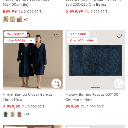
150x100cm Bej
Seti 230X220 Cm Beyaz
2.099,99 TL
9.999,99 TL
899,99 TL
6.999,99 TL
+2
%20 İndirim
%67 İndirim
+2.ye %50 İndirim
+2.ye %50 İndirim
Armın Bambu Unısex Bornoz
Malawı Bambu Paspas 60X100
Marın Mavı
Cm Marın Mavı
9.999,99 TL
2.999,99 TL
7.999,99 TL
999,99 TL
+14