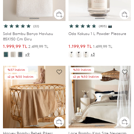
(22)
(805) 📷
Solıd Bambu Banyo Havlusu
Oda Kokusu 1 L Powder Pleasure
85X150 Cm Ekru
2.499,99 TL
1.499,99 TL
1.999,99 TL
1.199,99 TL
+9
+3
%57 İndirim
%30 İndirim
+2.ye %50 İndirim
+2.ye %50 İndirim
Harvey Bambu Bebek Pikesi
Lace Bambu King Size Nevresim