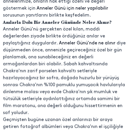
annelerimize, onların hak ettiği özeni ve değeri
göstermek için
Anneler Günü için neler yapılabilir
sorusunun yanıtlarını birlikte keşfedelim.
Anılarla Dolu Bir Anneler Gününde Neler Alınır?
Anneler Günü'nü gerçekten özel kılan, maddi
değerlerden ziyade birlikte ördüğünüz anılar ve
paylaştığınız duygulardır.
Anneler Günü'nde ne alınır
diye
düşünmeden önce, annenizle geçireceğiniz özel bir gün
planlamak, ona sunabileceğiniz en değerli
armağanlardan biri olabilir. Sabah kahvaltısında
Chakra'nın zarif porselen kahvaltı setleriyle
hazırlayacağınız bir sofra, doğada huzurlu bir yürüyüş
sonrası Chakra'nın %100 pamuklu yumuşacık havlularıyla
dinlenme molası veya evde Chakra'nın şık mumluk ve
tütsülük setleriyle aydınlattığınız ortamda samimi bir
film maratonu, ona değerli olduğunu hissettirmenin en
saf yoludur.
Geçmişten bugüne uzanan özel anlarınızı bir araya
getiren fotoğraf albümleri veya Chakra'nın el işçiliğiyle