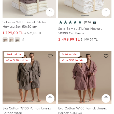
Sobeska %100 Pamuk 8'li Yüz
(1258) 📷
Havlusu Seti 50x80 cm
Solıd Bambu 3'lü Yüz Havlusu
3.598,00 TL
1.799,00 TL
50X90 Cm Beyaz
3.499,99 TL
2.499,99 TL
+1
%44 İndirim
%44 İndirim
+2.ye %50 İndirim
+2.ye %50 İndirim
Eva Cotton %100 Pamuk Unısex
Eva Cotton %100 Pamuk Unısex
Bornoz Vizon
Bornoz Küllü Gül