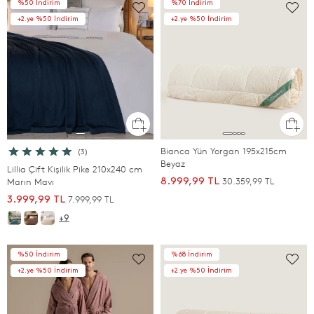
%50 İndirim
%70 İndirim
+2.ye %50 İndirim
+2.ye %50 İndirim
Bianca Yün Yorgan 195x215cm
(3)
Beyaz
Lillia Çift Kişilik Pike 210x240 cm
30.359,99 TL
Marın Mavı
8.999,99 TL
7.999,99 TL
3.999,99 TL
+9
%50 İndirim
%68 İndirim
+2.ye %50 İndirim
+2.ye %50 İndirim