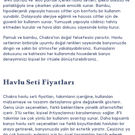
%40 bambu ve %60 pamuk içerikli havlu setleri, ipeksi dokusu ve
parlaklığıyla öne çıkarken yüksek emicilik sunar. Bambu,
hipoalerjenik yapısıyla hassas ciltler için konforlu bir kullanım
sunabilir. Dolayısıyla alerjiye eğilimli ve hassas ciltler için de
güvenli bir kullanım sunar. Yumuşak yapısıyla cildinizi tahriş
etmeden kurular ve hava alan dokusu sayesinde kolay kurur.
Pamuk ve bambu, Chakra'nın doğal felsefesini yansıtır. Havlu
setlerinin birbiriyle uyumlu doğal renkleri sayesinde banyonuzda
dingin ve sakin bir atmosfer yakalayabilirsiniz. Kumaşların
dokusunu ve kalitesini her kullanımda hissederek banyo
deneyiminizi kişisel bir ritüele dönüştürebilirsiniz.
Havlu Seti Fiyatları
Chakra havlu seti fiyatları, takımların içeriğine, kullanılan
malzemeye ve tasarım detaylarına göre değişkenlik gösterir.
Geniş ürün seçenekleri, farklı beklentilere yönelik alternatifler
içerir. 3’lü setler, kişisel ihtiyaçlarınızı karşılamanızı sağlar. 8’li
takımlar ise çok yönlü bir kullanım avantajı sunar. Daha kapsamlı
banyo havlu seti seçenekleri ise farklı boyutlardaki havluları bir
araya getirerek, banyonuzda yalın bir estetik yaratır. Çeyiziniz ya
da çok banyolu evleriniz için bu özel tasarımları tercih ederek