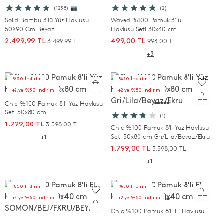
(1258) 📷
(2)
Solıd Bambu 3'lü Yüz Havlusu
Waved %100 Pamuk 3'lu El
50X90 Cm Beyaz
Havlusu Seti 30x40 cm
3.499,99 TL
998,00 TL
2.499,99 TL
499,00 TL
+3
%50 İndirim
%50 İndirim
+2.ye %50 İndirim
+2.ye %50 İndirim
Chıc %100 Pamuk 8'li Yüz Havlusu
Seti 50x80 cm
(1)
3.598,00 TL
1.799,00 TL
Chıc %100 Pamuk 8'li Yüz Havlusu
Seti 50x80 cm Gri/Lila/Beyaz/Ekru
+1
3.598,00 TL
1.799,00 TL
+1
%50 İndirim
%50 İndirim
+2.ye %50 İndirim
+2.ye %50 İndirim
Chıc %100 Pamuk 8'li El Havlusu