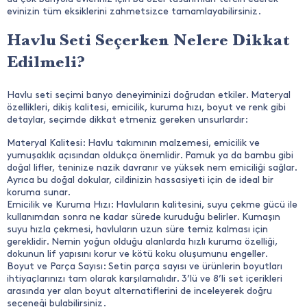
evinizin tüm eksiklerini zahmetsizce tamamlayabilirsiniz.
Havlu Seti Seçerken Nelere Dikkat
Edilmeli?
Havlu seti seçimi banyo deneyiminizi doğrudan etkiler. Materyal
özellikleri, dikiş kalitesi, emicilik, kuruma hızı, boyut ve renk gibi
detaylar, seçimde dikkat etmeniz gereken unsurlardır:
Materyal Kalitesi: Havlu takımının malzemesi, emicilik ve
yumuşaklık açısından oldukça önemlidir. Pamuk ya da bambu gibi
doğal lifler, teninize nazik davranır ve yüksek nem emiciliği sağlar.
Ayrıca bu doğal dokular, cildinizin hassasiyeti için de ideal bir
koruma sunar.
Emicilik ve Kuruma Hızı: Havluların kalitesini, suyu çekme gücü ile
kullanımdan sonra ne kadar sürede kuruduğu belirler. Kumaşın
suyu hızla çekmesi, havluların uzun süre temiz kalması için
gereklidir. Nemin yoğun olduğu alanlarda hızlı kuruma özelliği,
dokunun lif yapısını korur ve kötü koku oluşumunu engeller.
Boyut ve Parça Sayısı: Setin parça sayısı ve ürünlerin boyutları
ihtiyaçlarınızı tam olarak karşılamalıdır. 3’lü ve 8’li set içerikleri
arasında yer alan boyut alternatiflerini de inceleyerek doğru
seçeneği bulabilirsiniz.