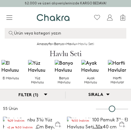
₺2.000 ve üzeri alışverişlerinizde KARGO BEDAVA!
Ürün veya kategori yazın
Anasayfa
>
Banyo
>
Havlu
>
Havlu Seti
Havlu Seti
El Havlusu
Yüz
Banyo
Ayak
Harfli
Havlusu
Havlusu
Havlusu
Havlular
SIRALA
FILTER (1)
55 Ürün
%29 İndirim
%50 İndirim
+2.ye %50 İndirim