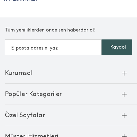
Tüm yeniliklerden önce sen haberdar ol!
Kaydol
Kurumsal
Hakkımızda
Popüler Kategoriler
Kurumsal Satış
Bambu'nun Hikayesi
Havlu
Chakra Manifesto
Özel Sayfalar
Bornoz
Mağazalarımız
Pike
Anneler Günü
KVKK
Mum
Müşteri Hizmetleri
Black Friday
Çerez Politikası