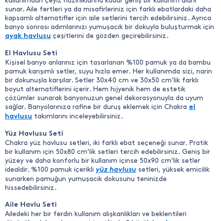
kullanımdan çeyiz hazırlıklarına kadar geniş bir kullanım alanı
sunar. Aile fertleri ya da misafirleriniz için farklı ebatlardaki daha
kapsamlı alternatifler için aile setlerini tercih edebilirsiniz. Ayrıca
banyo sonrası adımlarınızı yumuşacık bir dokuyla buluşturmak için
çeşitlerini de gözden geçirebilirsiniz.
ayak havlusu
El Havlusu Seti
Kişisel banyo anlarınız için tasarlanan %100 pamuk ya da bambu
pamuk karışımlı setler, suyu hızla emer. Her kullanımda sizi, narin
bir dokunuşla karşılar. Setler 30x40 cm ve 30x50 cm’lik farklı
boyut alternatiflerini içerir. Hem hijyenik hem de estetik
çözümler sunarak banyonuzun genel dekorasyonuyla da uyum
sağlar. Banyolarınıza rafine bir duruş eklemek için Chakra
el
takımlarını inceleyebilirsiniz.
havlusu
Yüz Havlusu Seti
Chakra yüz havlusu setleri, iki farklı ebat seçeneği sunar. Pratik
bir kullanım için 50x80 cm’lik setleri tercih edebilirsiniz. Geniş bir
yüzey ve daha konforlu bir kullanım içinse 50x90 cm’lik setler
idealdir. %100 pamuk içerikli
yüz havlusu
setleri, yüksek emicilik
sunarken pamuğun yumuşacık dokusunu teninizde
hissedebilirsiniz.
Aile Havlu Seti
Ailedeki her bir ferdin kullanım alışkanlıkları ve beklentileri