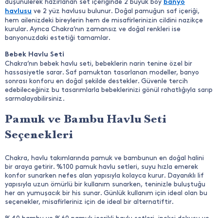
düşünülerek hazırlanan set içeriğinde 2 büyük boy
banyo
ve 2 yüz havlusu bulunur. Doğal pamuğun saf içeriği,
havlusu
hem ailenizdeki bireylerin hem de misafirlerinizin cildini nazikçe
kurular. Ayrıca Chakra’nın zamansız ve doğal renkleri ise
banyonuzdaki estetiği tamamlar.
Bebek Havlu Seti
Chakra’nın bebek havlu seti, bebeklerin narin tenine özel bir
hassasiyetle sarar. Saf pamuktan tasarlanan modeller, banyo
sonrası konforu en doğal şekilde destekler. Güvenle tercih
edebileceğiniz bu tasarımlarla bebeklerinizi gönül rahatlığıyla sarıp
sarmalayabilirsiniz.
Pamuk ve Bambu Havlu Seti
Seçenekleri
Chakra, havlu takımlarında pamuk ve bambunun en doğal halini
bir araya getirir. %100 pamuk havlu setleri, suyu hızla emerek
konfor sunarken nefes alan yapısıyla kolayca kurur. Dayanıklı lif
yapısıyla uzun ömürlü bir kullanım sunarken, teninizle buluştuğu
her an yumuşacık bir his sunar. Günlük kullanım için ideal olan bu
seçenekler, misafirleriniz için de ideal bir alternatiftir.