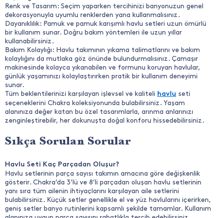
Renk ve Tasarım: Seçim yaparken tercihinizi banyonuzun genel
dekorasyonuyla uyumlu renklerden yana kullanmalısınız.
Dayanıklılık: Pamuk ve pamuk karışımlı havlu setleri uzun ömürlü
bir kullanım sunar. Doğru bakım yöntemleri ile uzun yıllar
kullanabilirsiniz.
Bakım Kolaylığı: Havlu takımının yıkama talimatlarını ve bakım
kolaylığını da mutlaka göz önünde bulundurmalısınız. Çamaşır
makinesinde kolayca yıkanabilen ve formunu koruyan havlular,
günlük yaşamınızı kolaylaştırırken pratik bir kullanım deneyimi
sunar.
Tüm beklentilerinizi karşılayan işlevsel ve kaliteli
seti
havlu
seçeneklerini Chakra koleksiyonunda bulabilirsiniz. Yaşam
alanınıza değer katan bu özel tasarımlarla, arınma anlarınızı
zenginleştirebilir, her dokunuşta doğal konforu hissedebilirsiniz.
Sıkça Sorulan Sorular
Havlu Seti Kaç Parçadan Oluşur?
Havlu setlerinin parça sayısı takımın amacına göre değişkenlik
gösterir. Chakra’da 3’lü ve 8’li parçadan oluşan havlu setlerinin
yanı sıra tüm ailenin ihtiyaçlarını karşılayan aile setlerini
bulabilirsiniz. Küçük setler genellikle el ve yüz havlularını içerirken,
geniş setler banyo rutinlerini kapsamlı şekilde tamamlar. Kullanım
alanınıza uygun parça sayısını rahatlıkla tercih edebilirsiniz.