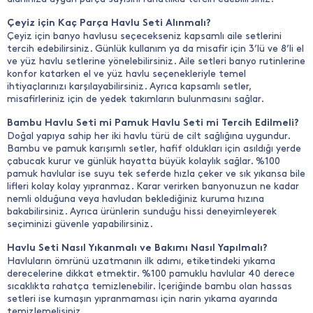
Çeyiz için Kaç Parça Havlu Seti Alınmalı?
Çeyiz için banyo havlusu seçecekseniz kapsamlı aile setlerini
tercih edebilirsiniz. Günlük kullanım ya da misafir için 3’lü ve 8’li el
ve yüz havlu setlerine yönelebilirsiniz. Aile setleri banyo rutinlerine
konfor katarken el ve yüz havlu seçenekleriyle temel
ihtiyaçlarınızı karşılayabilirsiniz. Ayrıca kapsamlı setler,
misafirleriniz için de yedek takımların bulunmasını sağlar.
Bambu Havlu Seti mi Pamuk Havlu Seti mi Tercih Edilmeli?
Doğal yapıya sahip her iki havlu türü de cilt sağlığına uygundur.
Bambu ve pamuk karışımlı setler, hafif oldukları için asıldığı yerde
çabucak kurur ve günlük hayatta büyük kolaylık sağlar. %100
pamuk havlular ise suyu tek seferde hızla çeker ve sık yıkansa bile
lifleri kolay kolay yıpranmaz. Karar verirken banyonuzun ne kadar
nemli olduğuna veya havludan beklediğiniz kuruma hızına
bakabilirsiniz. Ayrıca ürünlerin sunduğu hissi deneyimleyerek
seçiminizi güvenle yapabilirsiniz.
Havlu Seti Nasıl Yıkanmalı ve Bakımı Nasıl Yapılmalı?
Havluların ömrünü uzatmanın ilk adımı, etiketindeki yıkama
derecelerine dikkat etmektir. %100 pamuklu havlular 40 derece
sıcaklıkta rahatça temizlenebilir. İçeriğinde bambu olan hassas
setleri ise kumaşın yıpranmaması için narin yıkama ayarında
temizlemelisiniz.