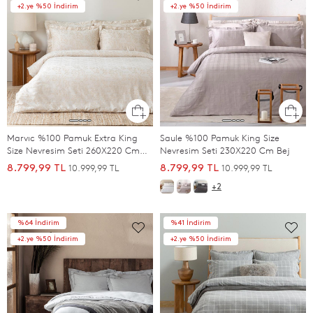
+2.ye %50 İndirim
+2.ye %50 İndirim
Marvıc %100 Pamuk Extra King
Saule %100 Pamuk King Size
Size Nevresim Seti 260X220 Cm
Nevresim Seti 230X220 Cm Bej
Ekru
10.999,99 TL
10.999,99 TL
8.799,99 TL
8.799,99 TL
+2
%64 İndirim
%41 İndirim
+2.ye %50 İndirim
+2.ye %50 İndirim