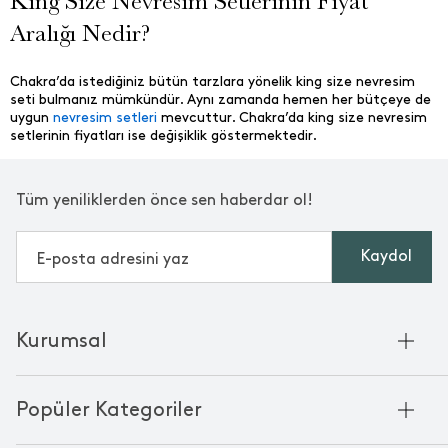
King Size Nevresim Setlerinin Fiyat
Aralığı Nedir?
Chakra’da istediğiniz bütün tarzlara yönelik king size nevresim
seti bulmanız mümkündür. Aynı zamanda hemen her bütçeye de
uygun
nevresim setleri
mevcuttur. Chakra’da king size nevresim
setlerinin fiyatları ise değişiklik göstermektedir.
Tüm yeniliklerden önce sen haberdar ol!
Kaydol
Kurumsal
Hakkımızda
Popüler Kategoriler
Kurumsal Satış
Bambu'nun Hikayesi