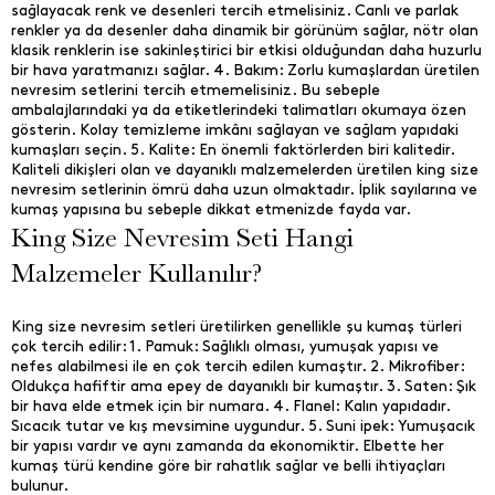
sağlayacak renk ve desenleri tercih etmelisiniz. Canlı ve parlak
renkler ya da desenler daha dinamik bir görünüm sağlar, nötr olan
klasik renklerin ise sakinleştirici bir etkisi olduğundan daha huzurlu
bir hava yaratmanızı sağlar. 4. Bakım: Zorlu kumaşlardan üretilen
nevresim setlerini tercih etmemelisiniz. Bu sebeple
ambalajlarındaki ya da etiketlerindeki talimatları okumaya özen
gösterin. Kolay temizleme imkânı sağlayan ve sağlam yapıdaki
kumaşları seçin. 5. Kalite: En önemli faktörlerden biri kalitedir.
Kaliteli dikişleri olan ve dayanıklı malzemelerden üretilen king size
nevresim setlerinin ömrü daha uzun olmaktadır. İplik sayılarına ve
kumaş yapısına bu sebeple dikkat etmenizde fayda var.
King Size Nevresim Seti Hangi
Malzemeler Kullanılır?
King size nevresim setleri üretilirken genellikle şu kumaş türleri
çok tercih edilir: 1. Pamuk: Sağlıklı olması, yumuşak yapısı ve
nefes alabilmesi ile en çok tercih edilen kumaştır. 2. Mikrofiber:
Oldukça hafiftir ama epey de dayanıklı bir kumaştır. 3. Saten: Şık
bir hava elde etmek için bir numara. 4. Flanel: Kalın yapıdadır.
Sıcacık tutar ve kış mevsimine uygundur. 5. Suni ipek: Yumuşacık
bir yapısı vardır ve aynı zamanda da ekonomiktir. Elbette her
kumaş türü kendine göre bir rahatlık sağlar ve belli ihtiyaçları
bulunur.