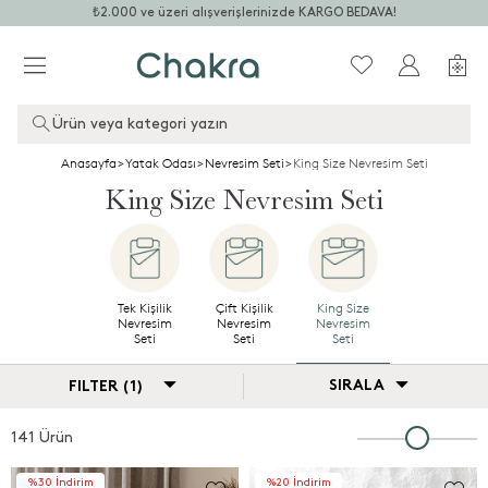
₺2.000 ve üzeri alışverişlerinizde KARGO BEDAVA!
Ürün veya kategori yazın
Anasayfa
>
Yatak Odası
>
Nevresim Seti
>
King Size Nevresim Seti
King Size Nevresim Seti
Tek Kişilik
Çift Kişilik
King Size
Nevresim
Nevresim
Nevresim
Seti
Seti
Seti
SIRALA
FILTER (1)
141 Ürün
%30 İndirim
%20 İndirim