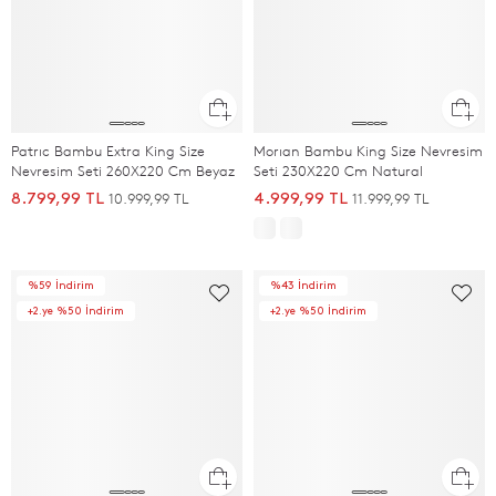
Patrıc Bambu Extra King Size
Morıan Bambu King Size Nevresim
Nevresim Seti 260X220 Cm Beyaz
Seti 230X220 Cm Natural
10.999,99 TL
11.999,99 TL
8.799,99 TL
4.999,99 TL
%59 İndirim
%43 İndirim
+2.ye %50 İndirim
+2.ye %50 İndirim