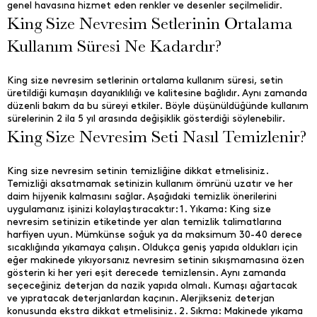
genel havasına hizmet eden renkler ve desenler seçilmelidir.
King Size Nevresim Setlerinin Ortalama
Kullanım Süresi Ne Kadardır?
King size nevresim setlerinin ortalama kullanım süresi, setin
üretildiği kumaşın dayanıklılığı ve kalitesine bağlıdır. Aynı zamanda
düzenli bakım da bu süreyi etkiler. Böyle düşünüldüğünde kullanım
sürelerinin 2 ila 5 yıl arasında değişiklik gösterdiği söylenebilir.
King Size Nevresim Seti Nasıl Temizlenir?
King size nevresim setinin temizliğine dikkat etmelisiniz.
Temizliği aksatmamak setinizin kullanım ömrünü uzatır ve her
daim hijyenik kalmasını sağlar. Aşağıdaki temizlik önerilerini
uygulamanız işinizi kolaylaştıracaktır: 1. Yıkama: King size
nevresim setinizin etiketinde yer alan temizlik talimatlarına
harfiyen uyun. Mümkünse soğuk ya da maksimum 30-40 derece
sıcaklığında yıkamaya çalışın. Oldukça geniş yapıda oldukları için
eğer makinede yıkıyorsanız nevresim setinin sıkışmamasına özen
gösterin ki her yeri eşit derecede temizlensin. Aynı zamanda
seçeceğiniz deterjan da nazik yapıda olmalı. Kumaşı ağartacak
ve yıpratacak deterjanlardan kaçının. Alerjikseniz deterjan
konusunda ekstra dikkat etmelisiniz. 2. Sıkma: Makinede yıkama