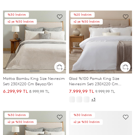
%30 İndirim
%20 İndirim
+2.ye %50 İndirim
+2.ye %50 İndirim
Mattıa Bambu King Size Nevresim
Glad %100 Pamuk King Size
Seti 230X220 Cm Beyaz/Gri
Nevresim Seti 230X220 Cm
BEYAZ/SOGUK GRI
8.999,99 TL
9.999,99 TL
6.299,99 TL
7.999,99 TL
+3
%30 İndirim
%30 İndirim
+2.ye %50 İndirim
+2.ye %50 İndirim