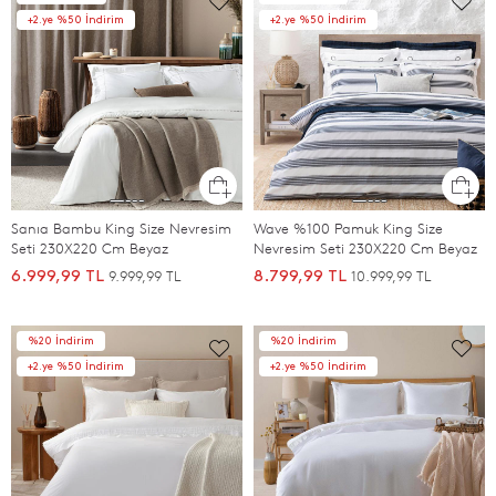
+2.ye %50 İndirim
+2.ye %50 İndirim
Sanıa Bambu King Size Nevresim
Wave %100 Pamuk King Size
Seti 230X220 Cm Beyaz
Nevresim Seti 230X220 Cm Beyaz
9.999,99 TL
10.999,99 TL
6.999,99 TL
8.799,99 TL
%20 İndirim
%20 İndirim
+2.ye %50 İndirim
+2.ye %50 İndirim