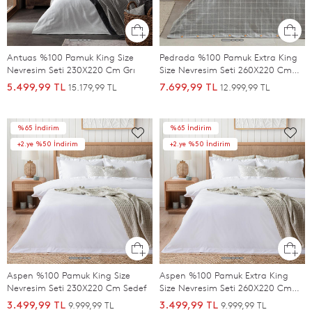
Antuas %100 Pamuk King Size
Pedrada %100 Pamuk Extra King
Nevresim Seti 230X220 Cm Grı
Size Nevresim Seti 260X220 Cm
Grı
15.179,99 TL
12.999,99 TL
5.499,99 TL
7.699,99 TL
%65 İndirim
%65 İndirim
+2.ye %50 İndirim
+2.ye %50 İndirim
Aspen %100 Pamuk King Size
Aspen %100 Pamuk Extra King
Nevresim Seti 230X220 Cm Sedef
Size Nevresim Seti 260X220 Cm
Sedef
9.999,99 TL
9.999,99 TL
3.499,99 TL
3.499,99 TL