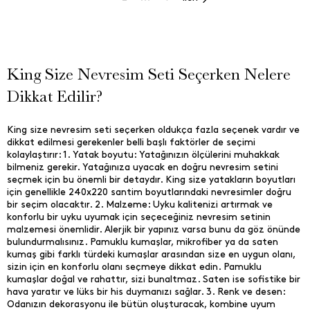
King Size Nevresim Seti Seçerken Nelere
Dikkat Edilir?
King size nevresim seti seçerken oldukça fazla seçenek vardır ve
dikkat edilmesi gerekenler belli başlı faktörler de seçimi
kolaylaştırır: 1. Yatak boyutu: Yatağınızın ölçülerini muhakkak
bilmeniz gerekir. Yatağınıza uyacak en doğru nevresim setini
seçmek için bu önemli bir detaydır. King size yatakların boyutları
için genellikle 240x220 santim boyutlarındaki nevresimler doğru
bir seçim olacaktır. 2. Malzeme: Uyku kalitenizi artırmak ve
konforlu bir uyku uyumak için seçeceğiniz nevresim setinin
malzemesi önemlidir. Alerjik bir yapınız varsa bunu da göz önünde
bulundurmalısınız. Pamuklu kumaşlar, mikrofiber ya da saten
kumaş gibi farklı türdeki kumaşlar arasından size en uygun olanı,
sizin için en konforlu olanı seçmeye dikkat edin. Pamuklu
kumaşlar doğal ve rahattır, sizi bunaltmaz. Saten ise sofistike bir
hava yaratır ve lüks bir his duymanızı sağlar. 3. Renk ve desen:
Odanızın dekorasyonu ile bütün oluşturacak, kombine uyum