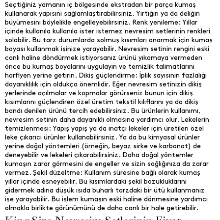
Seçtiğiniz yamanın iç bölgesinde ekstradan bir parça kumaş
kullanarak yapısını sağlamlaştırabilirsiniz. Yırtığın ya da deliğin
büyümesini böylelikle engelleyebilirsiniz. Renk yenileme: Yıllar
içinde kullanıla kullanıla ister istemez nevresim setlerinin renkleri
solabilir. Bu tarz durumlarda solmuş kısımları onarmak için kumaş
boyası kullanmak işinize yarayabilir. Nevresim setinin rengini eski
canlı haline döndürmek istiyorsanız ürünü yıkamaya vermeden
önce bu kumaş boyalarını uygulayın ve temizlik talimatlarını
harfiyen yerine getirin. Dikiş güçlendirme: İplik sayısının fazlalığı
dayanıklılık için oldukça önemlidir. Eğer nevresim setinizin dikiş
yerlerinde açılmalar ve kopmalar görürseniz bunun için dikiş
kısımlarını güçlendiren özel üretim tekstil kılıflarını ya da dikiş
bandı denilen ürünü tercih edebilirsiniz. Bu ürünlerin kullanımı,
nevresim setinin daha dayanıklı olmasına yardımcı olur. Lekelerin
temizlenmesi: Yapış yapış ya da inatçı lekeler için üretilen özel
leke çıkarıcı ürünler kullanabilirsiniz. Ya da bu kimyasal ürünler
yerine doğal yöntemleri (örneğin, beyaz sirke ve karbonat) de
deneyebilir ve lekeleri çıkarabilirsiniz. Daha doğal yöntemler
kumaşın zarar görmesini de engeller ve sizin sağlığınıza da zarar
vermez. Şekil düzeltme: Kullanım süresine bağlı olarak kumaş
yıllar içinde esneyebilir. Bu kısımlardaki şekil bozukluklarını
gidermek adına düşük ısıda buharlı tarzdaki bir ütü kullanmanız
işe yarayabilir. Bu işlem kumaşın eski haline dönmesine yardımcı
olmakla birlikte görünümünü de daha canlı bir hale getirebilir.