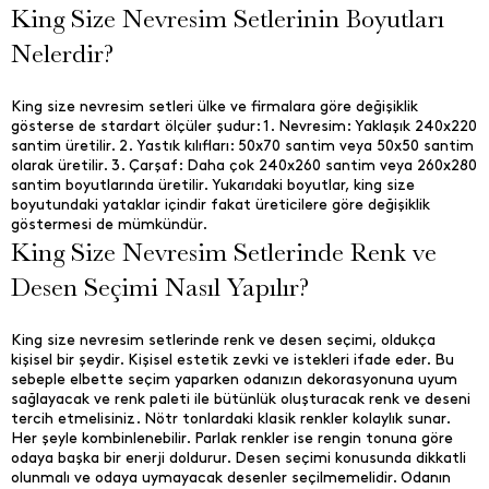
King Size Nevresim Setlerinin Boyutları
Nelerdir?
King size nevresim setleri ülke ve firmalara göre değişiklik
gösterse de stardart ölçüler şudur: 1. Nevresim: Yaklaşık 240x220
santim üretilir. 2. Yastık kılıfları: 50x70 santim veya 50x50 santim
olarak üretilir. 3. Çarşaf: Daha çok 240x260 santim veya 260x280
santim boyutlarında üretilir. Yukarıdaki boyutlar, king size
boyutundaki yataklar içindir fakat üreticilere göre değişiklik
göstermesi de mümkündür.
King Size Nevresim Setlerinde Renk ve
Desen Seçimi Nasıl Yapılır?
King size nevresim setlerinde renk ve desen seçimi, oldukça
kişisel bir şeydir. Kişisel estetik zevki ve istekleri ifade eder. Bu
sebeple elbette seçim yaparken odanızın dekorasyonuna uyum
sağlayacak ve renk paleti ile bütünlük oluşturacak renk ve deseni
tercih etmelisiniz. Nötr tonlardaki klasik renkler kolaylık sunar.
Her şeyle kombinlenebilir. Parlak renkler ise rengin tonuna göre
odaya başka bir enerji doldurur. Desen seçimi konusunda dikkatli
olunmalı ve odaya uymayacak desenler seçilmemelidir. Odanın