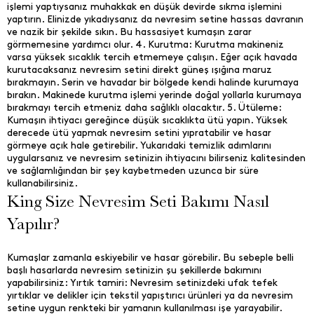
işlemi yaptıysanız muhakkak en düşük devirde sıkma işlemini
yaptırın. Elinizde yıkadıysanız da nevresim setine hassas davranın
ve nazik bir şekilde sıkın. Bu hassasiyet kumaşın zarar
görmemesine yardımcı olur. 4. Kurutma: Kurutma makineniz
varsa yüksek sıcaklık tercih etmemeye çalışın. Eğer açık havada
kurutacaksanız nevresim setini direkt güneş ışığına maruz
bırakmayın. Serin ve havadar bir bölgede kendi halinde kurumaya
bırakın. Makinede kurutma işlemi yerinde doğal yollarla kurumaya
bırakmayı tercih etmeniz daha sağlıklı olacaktır. 5. Ütüleme:
Kumaşın ihtiyacı gereğince düşük sıcaklıkta ütü yapın. Yüksek
derecede ütü yapmak nevresim setini yıpratabilir ve hasar
görmeye açık hale getirebilir. Yukarıdaki temizlik adımlarını
uygularsanız ve nevresim setinizin ihtiyacını bilirseniz kalitesinden
ve sağlamlığından bir şey kaybetmeden uzunca bir süre
kullanabilirsiniz.
King Size Nevresim Seti Bakımı Nasıl
Yapılır?
Kumaşlar zamanla eskiyebilir ve hasar görebilir. Bu sebeple belli
başlı hasarlarda nevresim setinizin şu şekillerde bakımını
yapabilirsiniz: Yırtık tamiri: Nevresim setinizdeki ufak tefek
yırtıklar ve delikler için tekstil yapıştırıcı ürünleri ya da nevresim
setine uygun renkteki bir yamanın kullanılması işe yarayabilir.