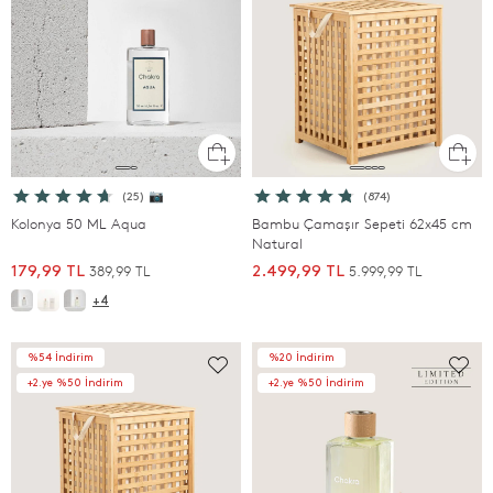
(25) 📷
(874)
Kolonya 50 ML Aqua
Bambu Çamaşır Sepeti 62x45 cm
Natural
389,99 TL
5.999,99 TL
179,99 TL
2.499,99 TL
+4
%54 İndirim
%20 İndirim
+2.ye %50 İndirim
+2.ye %50 İndirim