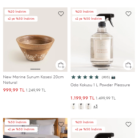
%20 İndirim
%20 İndirim
+2.ye %50 İndirim
+2.ye %50 İndirim
New Marine Sunum Kasesi 20cm
(805) 📷
Natural
Oda Kokusu 1 L Powder Pleasure
1.249,99 TL
999,99 TL
1.499,99 TL
1.199,99 TL
+3
%50 İndirim
%20 İndirim
+2.ye %50 İndirim
+2.ye %50 İndirim