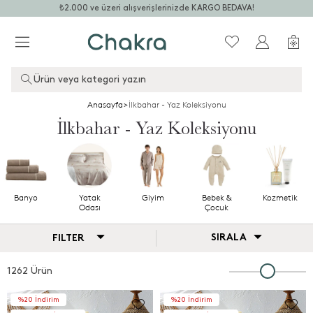
₺2.000 ve üzeri alışverişlerinizde KARGO BEDAVA!
Ürün veya kategori yazın
Anasayfa
>
İlkbahar - Yaz Koleksiyonu
İlkbahar - Yaz Koleksiyonu
Banyo
Yatak
Giyim
Bebek &
Kozmetik
Odası
Çocuk
SIRALA
FILTER
1262 Ürün
%20 İndirim
%20 İndirim