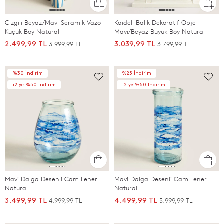
Çizgili Beyaz/Mavi Seramik Vazo
Kaideli Balık Dekoratif Obje
Küçük Boy Natural
Mavi/Beyaz Büyük Boy Natural
3.999,99 TL
3.799,99 TL
2.499,99 TL
3.039,99 TL
%30 İndirim
%25 İndirim
+2.ye %50 İndirim
+2.ye %50 İndirim
Mavi Dalga Desenli Cam Fener
Mavi Dalga Desenli Cam Fener
Natural
Natural
4.999,99 TL
5.999,99 TL
3.499,99 TL
4.499,99 TL