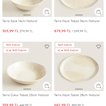
Terra Kase 16cm Natural
Terra Kayık Tabak 36cm Natural
379,99 TL
1.099,99 TL
303,99 TL
879,99 TL
%20 İndirim
%20 İndirim
+2.ye %50 İndirim
+2.ye %50 İndirim
Terra Çukur Tabak 20cm Natural
Terra Kayık Tabak 28cm Natural
449,99 TL
859,99 TL
359,99 TL
687,99 TL