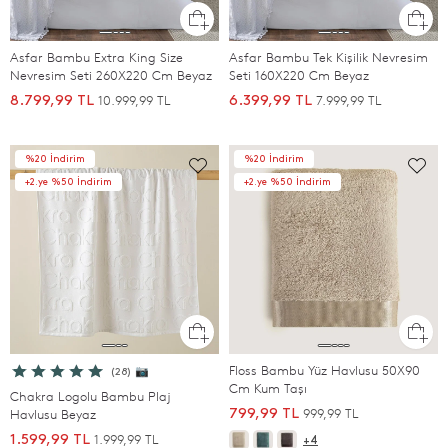
Asfar Bambu Extra King Size
Asfar Bambu Tek Kişilik Nevresim
Nevresim Seti 260X220 Cm Beyaz
Seti 160X220 Cm Beyaz
10.999,99 TL
7.999,99 TL
8.799,99 TL
6.399,99 TL
%20 İndirim
%20 İndirim
+2.ye %50 İndirim
+2.ye %50 İndirim
Floss Bambu Yüz Havlusu 50X90
(28) 📷
Cm Kum Taşı
Chakra Logolu Bambu Plaj
999,99 TL
Havlusu Beyaz
799,99 TL
1.999,99 TL
1.599,99 TL
+4