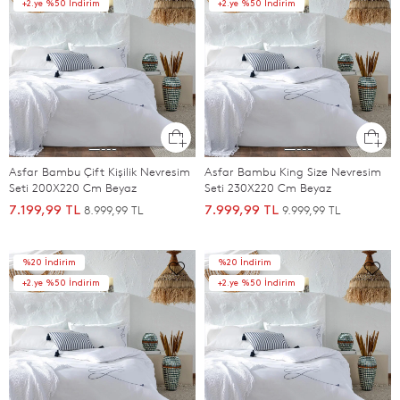
+2.ye %50 İndirim
+2.ye %50 İndirim
Asfar Bambu Çift Kişilik Nevresim
Asfar Bambu King Size Nevresim
Seti 200X220 Cm Beyaz
Seti 230X220 Cm Beyaz
8.999,99 TL
9.999,99 TL
7.199,99 TL
7.999,99 TL
%20 İndirim
%20 İndirim
+2.ye %50 İndirim
+2.ye %50 İndirim