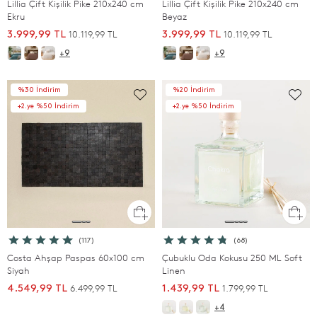
Lillia Çift Kişilik Pike 210x240 cm
Lillia Çift Kişilik Pike 210x240 cm
Ekru
Beyaz
10.119,99 TL
10.119,99 TL
3.999,99 TL
3.999,99 TL
+9
+9
%30 İndirim
%20 İndirim
+2.ye %50 İndirim
+2.ye %50 İndirim
(117)
(68)
Costa Ahşap Paspas 60x100 cm
Çubuklu Oda Kokusu 250 ML Soft
Siyah
Linen
6.499,99 TL
1.799,99 TL
4.549,99 TL
1.439,99 TL
+4