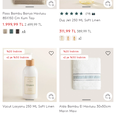
Floss Bambu Banyo Havlusu
(78) 📷
85X150 Cm Kum Taşı
Duş Jeli 250 ML Soft Linen
2.499,99 TL
1.999,99 TL
389,99 TL
311,99 TL
+6
+1
%20 İndirim
%20 İndirim
+2.ye %50 İndirim
+2.ye %50 İndirim
Vücut Losyonu 250 ML Soft Linen
Alda Bambu El Havlusu 30x50cm
Marın Mavı