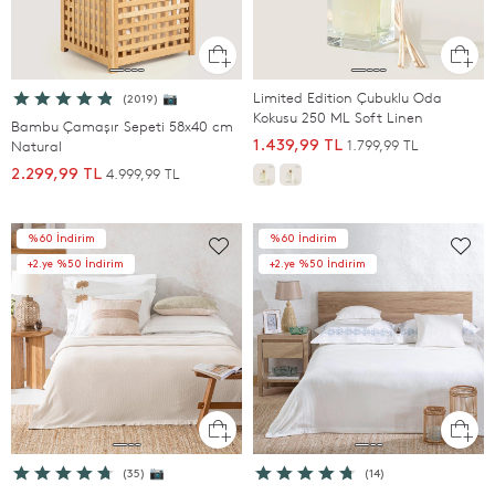
Limited Edition Çubuklu Oda
(2019) 📷
Kokusu 250 ML Soft Linen
Bambu Çamaşır Sepeti 58x40 cm
1.799,99 TL
Natural
1.439,99 TL
4.999,99 TL
2.299,99 TL
%60 İndirim
%60 İndirim
+2.ye %50 İndirim
+2.ye %50 İndirim
(35) 📷
(14)