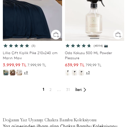
(3)
(4594) 📷
Lillia Çift Kişilik Pike 210x240 cm
Oda Kokusu 500 ML Powder
Marın Mavı
Pleasure
7.999,99 TL
799,99 TL
3.999,99 TL
639,99 TL
+9
+3
1
2
...
31
İleri
Doğanın Yaz Uyanışı: Chakra Bambu Koleksiyonu
Yaz güneşinden ilham alan Chakra Bambu Koleksiyonu,