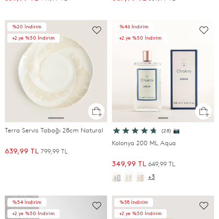
%20 İndirim
%46 İndirim
+2.ye %50 İndirim
+2.ye %50 İndirim
Terra Servis Tabağı 28cm Natural
(28) 📷
Kolonya 200 ML Aqua
799,99 TL
639,99 TL
649,99 TL
349,99 TL
+3
%54 İndirim
%58 İndirim
+2.ye %50 İndirim
+2.ye %50 İndirim