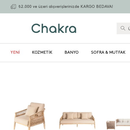
₺2.000 ve üzeri alışverişlerinizde KARGO BEDAVA!
YENİ
KOZMETIK
BANYO
SOFRA & MUTFAK