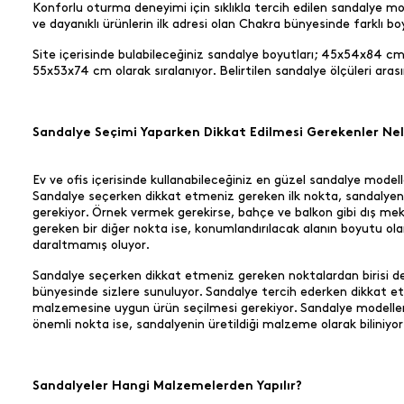
Konforlu oturma deneyimi için sıklıkla tercih edilen sandalye mode
ve dayanıklı ürünlerin ilk adresi olan Chakra bünyesinde farklı b
Site içerisinde bulabileceğiniz sandalye boyutları; 45x54x
55x53x74 cm olarak sıralanıyor. Belirtilen sandalye ölçüleri ar
Sandalye Seçimi Yaparken Dikkat Edilmesi Gerekenler Nel
Ev ve ofis içerisinde kullanabileceğiniz en güzel sandalye modelle
Sandalye seçerken dikkat etmeniz gereken ilk nokta, sandalyenin 
gerekiyor. Örnek vermek gerekirse, bahçe ve balkon gibi dış me
gereken bir diğer nokta ise, konumlandırılacak alanın boyutu ol
daraltmamış oluyor.
Sandalye seçerken dikkat etmeniz gereken noktalardan birisi de
bünyesinde sizlere sunuluyor. Sandalye tercih ederken dikkat e
malzemesine uygun ürün seçilmesi gerekiyor. Sandalye modeller
önemli nokta ise, sandalyenin üretildiği malzeme olarak biliniyor
Sandalyeler Hangi Malzemelerden Yapılır?