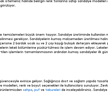
ak istemeniz halinde belirgin renk tonlarına sahip sandalye modelleri 
 görülüyor.
kilde temizlemeleri büyük önem taşıyor. Sandalye üretiminde kullanılan 
ilinmesi gerekiyor. Sandalyelerin kumaş malzemeden üretilmesi halinde
 içerisine 2 bardak sıcak su ve 2 çay kaşığı bulaşık deterjanı ekleyere
rin lekeli bölümlerine püskürtülmesi ile işlem devam ediyor. Lekeler
lirtilen işlemlerin tamamlanmasının ardından kumaş sandalyeler ilk günkü
ra güvencesiyle evinize geliyor. Sağlığınıza dost ve sağlam yapıda tasa
alye modelleri, renk ve boyut seçenekleri ile kullanıcılara sunuluyor. Z
 ürünlerimizden
sehpa
,
puf
ve
tabureleri
de inceleyebilirsiniz. Sandalye