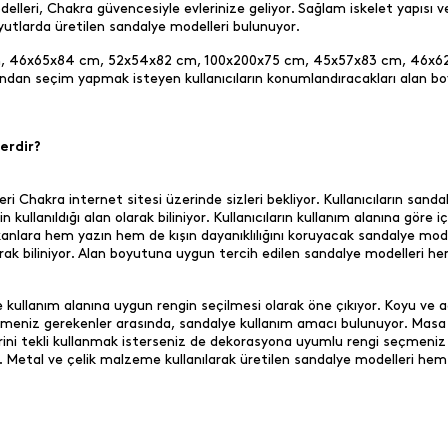
lleri, Chakra güvencesiyle evlerinize geliyor. Sağlam iskelet yapısı ve 
oyutlarda üretilen sandalye modelleri bulunuyor.
84 cm, 46x65x84 cm, 52x54x82 cm, 100x200x75 cm, 45x57x83 cm, 46
asından seçim yapmak isteyen kullanıcıların konumlandıracakları alan b
erdir?
ri Chakra internet sitesi üzerinde sizleri bekliyor. Kullanıcıların sand
kullanıldığı alan olarak biliniyor. Kullanıcıların kullanım alanına gö
kanlara hem yazın hem de kışın dayanıklılığını koruyacak sandalye mod
arak biliniyor. Alan boyutuna uygun tercih edilen sandalye modelleri 
 kullanım alanına uygun rengin seçilmesi olarak öne çıkıyor. Koyu ve
tmeniz gerekenler arasında, sandalye kullanım amacı bulunuyor. Masa
ini tekli kullanmak isterseniz de dekorasyona uyumlu rengi seçmeniz 
. Metal ve çelik malzeme kullanılarak üretilen sandalye modelleri hem g