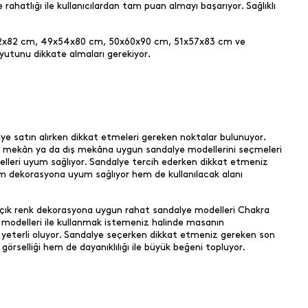
rahatlığı ile kullanıcılardan tam puan almayı başarıyor. Sağlıklı
x62x82 cm, 49x54x80 cm, 50x60x90 cm, 51x57x83 cm ve
oyutunu dikkate almaları gerekiyor.
alye satın alırken dikkat etmeleri gereken noktalar bulunuyor.
re iç mekân ya da dış mekâna uygun sandalye modellerini seçmeleri
elleri uyum sağlıyor. Sandalye tercih ederken dikkat etmeniz
hem dekorasyona uyum sağlıyor hem de kullanılacak alanı
 açık renk dekorasyona uygun rahat sandalye modelleri Chakra
 modelleri ile kullanmak istemeniz halinde masanın
yeterli oluyor. Sandalye seçerken dikkat etmeniz gereken son
örselliği hem de dayanıklılığı ile büyük beğeni topluyor.