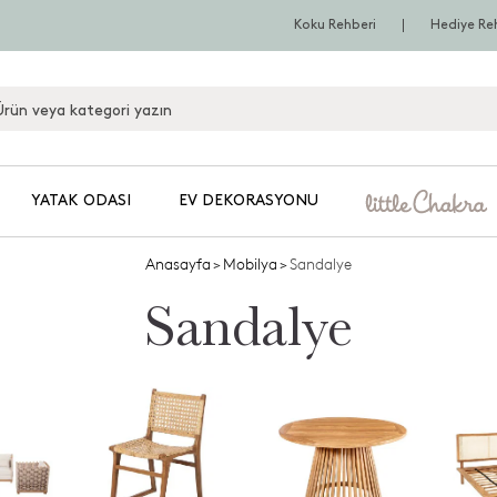
Koku Rehberi
Hediye Re
YATAK ODASI
EV DEKORASYONU
Anasayfa
>
Mobilya
>
Sandalye
Sandalye