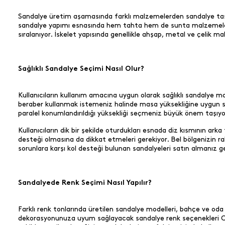
Sandalye üretim aşamasında farklı malzemelerden sandalye tasa
sandalye yapımı esnasında hem tahta hem de sunta malzemelerin 
sıralanıyor. İskelet yapısında genellikle ahşap, metal ve çelik mal
Sağlıklı Sandalye Seçimi Nasıl Olur?
Kullanıcıların kullanım amacına uygun olarak sağlıklı sandalye mo
beraber kullanmak istemeniz halinde masa yüksekliğine uygun s
paralel konumlandırıldığı yüksekliği seçmeniz büyük önem taşıyor.
Kullanıcıların dik bir şekilde oturdukları esnada diz kısmının ark
desteği olmasına da dikkat etmeleri gerekiyor. Bel bölgenizin 
sorunlara karşı kol desteği bulunan sandalyeleri satın almanız g
Sandalyede Renk Seçimi Nasıl Yapılır?
Farklı renk tonlarında üretilen sandalye modelleri, bahçe ve oda 
dekorasyonunuza uyum sağlayacak sandalye renk seçenekleri Cha