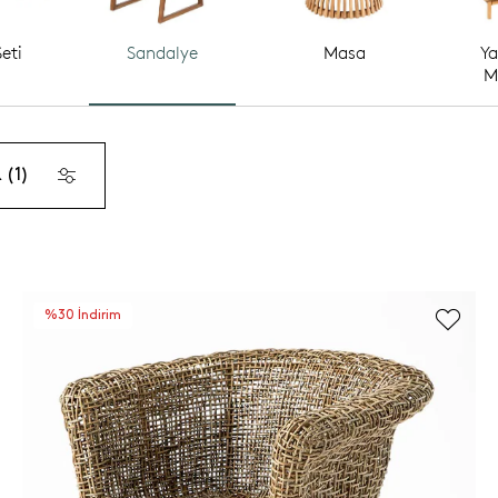
eti
Sandalye
Masa
Ya
M
 (1)
%30 İndirim