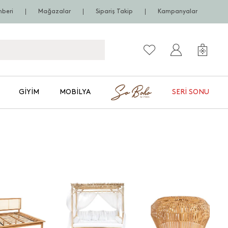
hberi
Mağazalar
Sipariş Takip
Kampanyalar
GIYIM
MOBILYA
SERI SONU