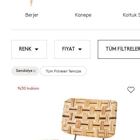
Berjer
Kanepe
Koltuk S
RENK
FIYAT
TÜM FİLTRELER
Tüm Filtreleri Temizle
Sandalye
%30 İndirim