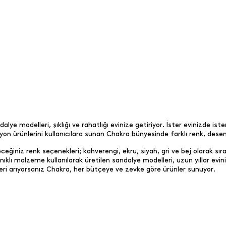
alye modelleri, şıklığı ve rahatlığı evinize getiriyor. İster evinizde is
on ürünlerini kullanıcılara sunan Chakra bünyesinde farklı renk, desen
eceğiniz renk seçenekleri; kahverengi, ekru, siyah, gri ve bej olarak s
anıklı malzeme kullanılarak üretilen sandalye modelleri, uzun yıllar evin
ri arıyorsanız Chakra, her bütçeye ve zevke göre ürünler sunuyor.