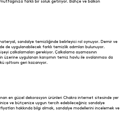
mutfağınıza farklı bir soluk getiriyor. Bahçe ve balkon
materyal, sandalye temizliğinde belirleyici rol oynuyor. Demir ve
 de uygulanabilecek farklı temizlik adımları bulunuyor.
k şişeyi çalkalamaları gerekiyor. Çalkalama aşamasının
in üzerine uygulanan karışımın temiz havlu ile ovalanması da
 ışıltısını geri kazanıyor.
rlanan en güzel dekorasyon ürünleri Chakra internet sitesinde yer
evkinize ve bütçenize uygun tercih edebileceğiniz sandalye
 fiyatları hakkında bilgi almak, sandalye modellerini incelemek ve