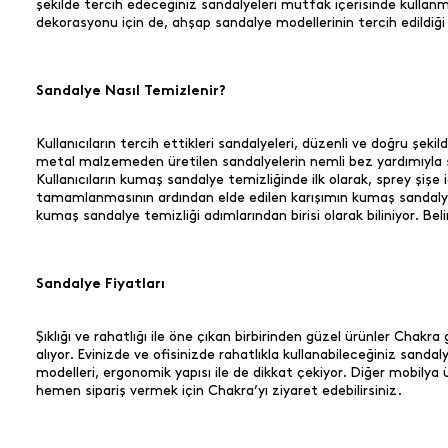
şekilde tercih edeceğiniz sandalyeleri mutfak içerisinde kullanm
dekorasyonu için de, ahşap sandalye modellerinin tercih edildiği
Sandalye Nasıl Temizlenir?
Kullanıcıların tercih ettikleri sandalyeleri, düzenli ve doğru şe
metal malzemeden üretilen sandalyelerin nemli bez yardımıyla s
Kullanıcıların kumaş sandalye temizliğinde ilk olarak, sprey şişe
tamamlanmasının ardından elde edilen karışımın kumaş sandalyele
kumaş sandalye temizliği adımlarından birisi olarak biliniyor. Be
Sandalye Fiyatları
Şıklığı ve rahatlığı ile öne çıkan birbirinden güzel ürünler Chak
alıyor. Evinizde ve ofisinizde rahatlıkla kullanabileceğiniz sand
modelleri, ergonomik yapısı ile de dikkat çekiyor. Diğer mobilya
hemen sipariş vermek için Chakra’yı ziyaret edebilirsiniz.