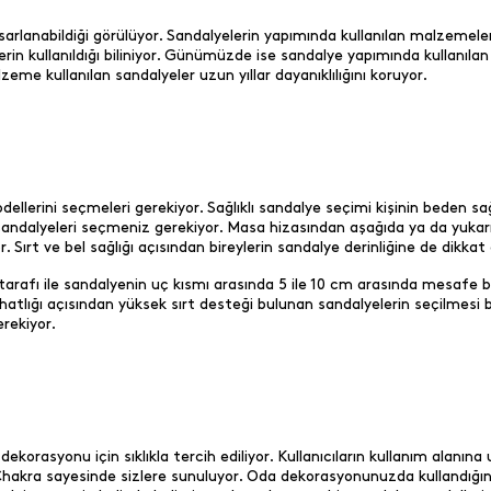
rlanabildiği görülüyor. Sandalyelerin yapımında kullanılan malzemele
kullanıldığı biliniyor. Günümüzde ise sandalye yapımında kullanılan 
zeme kullanılan sandalyeler uzun yıllar dayanıklılığını koruyor.
dellerini seçmeleri gerekiyor. Sağlıklı sandalye seçimi kişinin beden sa
andalyeleri seçmeniz gerekiyor. Masa hizasından aşağıda ya da yuka
 Sırt ve bel sağlığı açısından bireylerin sandalye derinliğine de dikka
a tarafı ile sandalyenin uç kısmı arasında 5 ile 10 cm arasında mesafe bu
rahatlığı açısından yüksek sırt desteği bulunan sandalyelerin seçilme
erekiyor.
dekorasyonu için sıklıkla tercih ediliyor. Kullanıcıların kullanım alanı
kra sayesinde sizlere sunuluyor. Oda dekorasyonunuzda kullandığınız