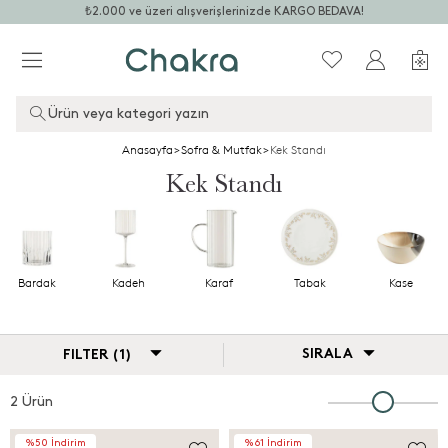
₺2.000 ve üzeri alışverişlerinizde KARGO BEDAVA!
Ürün veya kategori yazın
Anasayfa
>
Sofra & Mutfak
>
Kek Standı
Kek Standı
Bardak
Kadeh
Karaf
Tabak
Kase
SIRALA
FILTER (1)
2 Ürün
%50 İndirim
%61 İndirim