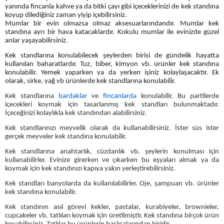
yanında fincanla kahve ya da bitki çayı gibi içeceklerinizi de kek standına
koyup dilediğiniz zaman yiyip içebilirsiniz.
Mumlar bir evin olmazsa olmaz aksesuarlarındandır. Mumlar kek
standına ayrı bir hava katacaklardır. Kokulu mumlar ile evinizde güzel
anlar yaşayabilirsiniz.
Kek standlarına konulabilecek şeylerden birisi de gündelik hayatta
kullanılan baharatlardır. Tuz, biber, kimyon vb. ürünler kek standına
konulabilir. Yemek yaparken ya da yerken işiniz kolaylaşacaktır. Ek
olarak, sirke, yağ vb ürünlerde kek standlarına konulabilir.
Kek standlarına
bardaklar
ve
fincanlarda
konulabilir. Bu partilerde
içecekleri koymak için tasarlanmış kek standları bulunmaktadır.
İçeceğinizi kolaylıkla kek standından alabilirsiniz.
Kek standlarınızı meyvelik olarak da kullanabilirsiniz. İster süs ister
gerçek meyveler kek standına konulabilir.
Kek standlarına anahtarlık, cüzdanlık vb. şeylerin konulması için
kullanabilirler. Evinize girerken ve çıkarken bu eşyaları almak ya da
koymak için kek standınızı kapıya yakın yerleştirebilirsiniz.
Kek standları banyolarda da kullanılabilirler. Oje, şampuan vb. ürünler
kek standına konulabilir.
Kek standının asıl görevi kekler, pastalar, kurabiyeler, brownieler,
cupcakeler vb. tatlıları koymak için üretilmiştir. Kek standına birçok ürün