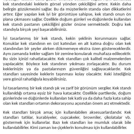
kek standındaki keklerin görsel yönden çekiciliğini artırır. Kekin daha
belirgin gözükmesini sağlar. Bu da müşterilerin standa olan dikkatlerini
artırır. Eğer yapılan kek iyi bir görüntüye sahipse, kek standı onun ön
plana çıkmasını sağlar. Özellikle doğum günleri ve düğünlerde kullanılan
kek standı pastanın çekiciliğini gözler önüne sermektedir. Doğru kek
standıyla birçok şeyi başarabilirsiniz.
İyi tasarlanmış bir kek standı, kekin şeklinin korunmasını sağlar.
Konuklar kek standının en üst katından en alt katına doğru olan kek
standından bir şeyler alırken dökmemeye ekstra özen göstereceklerdir.
Aynı zamanda kekler sağlam bir zemine konularak muhafaza edilecektir.
Bu sizin içinizi rahatlatacaktır. Kek standları çok kaliteli malzemelerden
yapılacaktır. Böylece kek standının yıkılması zorlaşacaktır. Bu durum
keklerinizin ya da pastalarınızın güvenliğini sağlayacaklardır. Kek
standları sayesinde keklerin taşınması kolay olacaktır. Keki istediğiniz
yere gönül rahatlığıyla koyabilirsiniz.
İyi tasarlanmış bir kek standı şık ve zarif bir görünüm sergiler. Kek standı
kullanıldığı ortama eşsiz bir hava katacaktır. Özellikle partilerde, doğum
günlerinde ve düğünlerde kullanılan tek katlı ya da daha fazla kata sahip
olan kek standları ortamın dekorasyonu açısından önem arz etmektedir.
Kek standları birçok amaç için kullanılabilen aksesuarlardandır. Kek
standları tatlılar, kurabiyeler, cupcakeler, browniler, çikolatalar vb.
göstermek için kullanırlar. Bazı kek standları ise mumluk olarak bile
kullanılabilirler. Kimi zaman ise çiçeklerin konulması için kullanılabilirler.