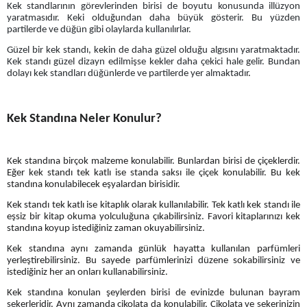
Kek standlarının görevlerinden birisi de boyutu konusunda illüzyon
yaratmasıdır. Keki olduğundan daha büyük gösterir. Bu yüzden
partilerde ve düğün gibi olaylarda kullanılırlar.
Güzel bir kek standı, kekin de daha güzel olduğu algısını yaratmaktadır.
Kek standı güzel dizayn edilmişse kekler daha çekici hale gelir. Bundan
dolayı kek standları düğünlerde ve partilerde yer almaktadır
.
Kek Standına Neler Konulur?
Kek standına birçok malzeme konulabilir. Bunlardan birisi de çiçeklerdir.
Eğer kek standı tek katlı ise standa saksı ile çiçek konulabilir. Bu kek
standına konulabilecek eşyalardan birisidir.
Kek standı tek katlı ise kitaplık olarak kullanılabilir. Tek katlı kek standı ile
eşsiz bir kitap okuma yolculuğuna çıkabilirsiniz. Favori kitaplarınızı kek
standına koyup istediğiniz zaman okuyabilirsiniz.
Kek standına aynı zamanda günlük hayatta kullanılan parfümleri
yerleştirebilirsiniz. Bu sayede parfümlerinizi düzene sokabilirsiniz ve
istediğiniz her an onları kullanabilirsiniz.
Kek standına konulan şeylerden birisi de evinizde bulunan bayram
şekerleridir. Aynı zamanda çikolata da konulabilir. Çikolata ve şekerinizin