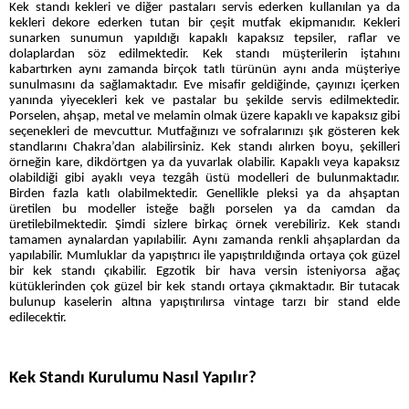
Kek standı kekleri ve diğer pastaları servis ederken kullanılan ya da
kekleri dekore ederken tutan bir çeşit mutfak ekipmanıdır. Kekleri
sunarken sunumun yapıldığı kapaklı kapaksız tepsiler, raflar ve
dolaplardan söz edilmektedir. Kek standı müşterilerin iştahını
kabartırken aynı zamanda birçok tatlı türünün aynı anda müşteriye
sunulmasını da sağlamaktadır. Eve misafir geldiğinde, çayınızı içerken
yanında yiyecekleri kek ve pastalar bu şekilde servis edilmektedir.
Porselen, ahşap, metal ve melamin olmak üzere kapaklı ve kapaksız gibi
seçenekleri de mevcuttur. Mutfağınızı ve sofralarınızı şık gösteren kek
standlarını Chakra’dan alabilirsiniz. Kek standı alırken boyu, şekilleri
örneğin kare, dikdörtgen ya da yuvarlak olabilir. Kapaklı veya kapaksız
olabildiği gibi ayaklı veya tezgâh üstü modelleri de bulunmaktadır.
Birden fazla katlı olabilmektedir. Genellikle pleksi ya da ahşaptan
üretilen bu modeller isteğe bağlı porselen ya da camdan da
üretilebilmektedir. Şimdi sizlere birkaç örnek verebiliriz. Kek standı
tamamen aynalardan yapılabilir. Aynı zamanda renkli ahşaplardan da
yapılabilir. Mumluklar da yapıştırıcı ile yapıştırıldığında ortaya çok güzel
bir kek standı çıkabilir. Egzotik bir hava versin isteniyorsa ağaç
kütüklerinden çok güzel bir kek standı ortaya çıkmaktadır. Bir tutacak
bulunup kaselerin altına yapıştırılırsa vintage tarzı bir stand elde
edilecektir.
Kek Standı Kurulumu Nasıl Yapılır?