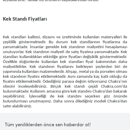
koyabilirsiniz. Tatlılar bu ürünlerin başlıcalarından biridir.
Kek Standı Fiyatları
Kek standları kalitesi, dizaynı ve üretiminde kullanılan materyalleri ile
çeşitlilik göstermektedir. Bu durum kek standlarının fiyatlarına da
yansımaktadır. İnsanlar genelde kek standının maliyetini hesaplamayı
unutuyorlar. Kek standının maliyeti de satış fiyatına yansımaktadır. Kek
standları kullanıldıkları etkinliğe göre fiyatları değişiklik göstermektedir.
Özellikle düğünlerde kullanılan kek standları fiyat bakımından daha
maliyetlidirler. Kek standının fiyatlarını belirleyen şeylerden biri de
yapımında kullanılan malzemelerdir. Ahşap, metal ya da porselen olması
kek standının fiyatını etkilemektedir. Aynı zamanda kaç katlı olduğu da
fiyatını etkilemektedir. Ödediğiniz paraya değsin istiyorsanız Chakra’nın
sitesini inceleyebilirsiniz. Birçok kek standı çeşidi Chakra.com’da
bulunmaktadır. Kullanım amacına göre kek standını Chakra’dan bakarak
seçebilirsiniz. İşlevselliği de kek standını seçerken göz önünde
bulundurmayı unutmayınız. Daha sonra dilediğiniz modeli Chakra’dan
satın alabilirsiniz.
Tüm yeniliklerden önce sen haberdar ol!