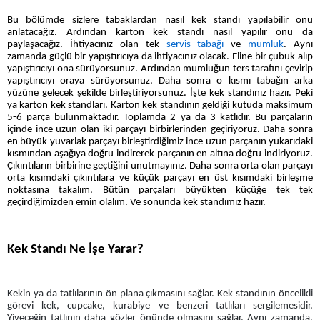
Bu bölümde sizlere tabaklardan nasıl kek standı yapılabilir onu
anlatacağı
z
. Ardından karton kek standı nasıl yapılır onu da
paylaşacağı
z
. İhtiyacınız olan tek
servis tabağı
ve
mumluk
.
Aynı
zamanda güçlü bir yapıştırıcıya da ihtiyacın
ız
olacak. Eline bir çubuk alıp
yapıştırıcıyı ona sürüyorsunuz. Ardından mumluğun ters tarafını çevirip
yapıştırıcıyı oraya sürüyorsunuz. Daha sonra o kısmı tabağın arka
yüzüne gelecek şekilde birleştiriyorsunuz. İşte kek standınız hazır. Peki
ya karton kek standları. Karton kek standının geldiği kutuda maksimum
5-6 parça bulunmaktadır. Toplamda 2 ya da 3 katlıdır. Bu parçaların
içinde ince uzun olan iki parçayı birbirlerinden geçiriyoruz. Daha sonra
en büyük yuvarlak parçayı birleştirdiğimiz ince uzun parçanın yukarıdaki
kısmından aşağıya doğru indirerek parçanın en altına doğru indiriyoruz.
Çıkıntıların birbirine geçtiğini unutmayınız. Daha sonra orta olan parçayı
orta kısımdaki çıkıntılara ve küçük parçayı en üst kısımdaki birleşme
noktasına takalım. Bütün parçaları büyükten küçüğe tek tek
geçirdiğimizden emin olalım. Ve sonunda kek standımız hazır.
Kek Standı Ne İşe Yarar?
Kekin ya da tatlılarının ön plana çıkmasını sağlar. Kek standının öncelikli
görevi kek, cupcake, kurabiye ve benzeri tatlıları sergilemesidir.
Yiyeceğin tatlının daha gözler önünde olmasını sağlar. Aynı zamanda,