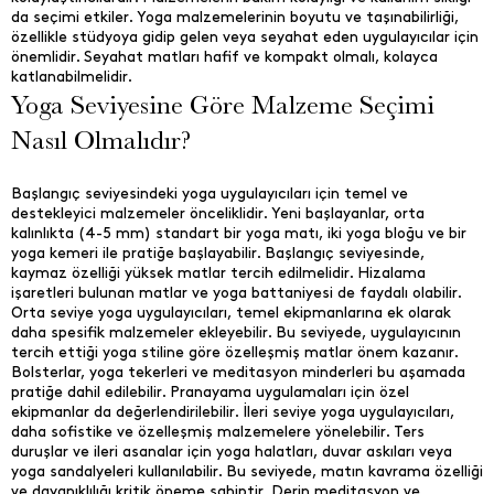
da seçimi etkiler. Yoga malzemelerinin boyutu ve taşınabilirliği,
özellikle stüdyoya gidip gelen veya seyahat eden uygulayıcılar için
önemlidir. Seyahat matları hafif ve kompakt olmalı, kolayca
katlanabilmelidir.
Yoga Seviyesine Göre Malzeme Seçimi
Nasıl Olmalıdır?
Başlangıç seviyesindeki yoga uygulayıcıları için temel ve
destekleyici malzemeler önceliklidir. Yeni başlayanlar, orta
kalınlıkta (4-5 mm) standart bir yoga matı, iki yoga bloğu ve bir
yoga kemeri ile pratiğe başlayabilir. Başlangıç seviyesinde,
kaymaz özelliği yüksek matlar tercih edilmelidir. Hizalama
işaretleri bulunan matlar ve yoga battaniyesi de faydalı olabilir.
Orta seviye yoga uygulayıcıları, temel ekipmanlarına ek olarak
daha spesifik malzemeler ekleyebilir. Bu seviyede, uygulayıcının
tercih ettiği yoga stiline göre özelleşmiş matlar önem kazanır.
Bolsterlar, yoga tekerleri ve meditasyon minderleri bu aşamada
pratiğe dahil edilebilir. Pranayama uygulamaları için özel
ekipmanlar da değerlendirilebilir. İleri seviye yoga uygulayıcıları,
daha sofistike ve özelleşmiş malzemelere yönelebilir. Ters
duruşlar ve ileri asanalar için yoga halatları, duvar askıları veya
yoga sandalyeleri kullanılabilir. Bu seviyede, matın kavrama özelliği
ve dayanıklılığı kritik öneme sahiptir. Derin meditasyon ve