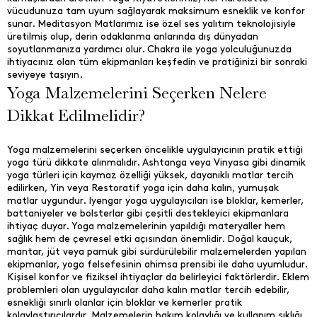
vücudunuza tam uyum sağlayarak maksimum esneklik ve konfor
sunar. Meditasyon Matlarımız ise özel ses yalıtım teknolojisiyle
üretilmiş olup, derin odaklanma anlarında dış dünyadan
soyutlanmanıza yardımcı olur. Chakra ile yoga yolculuğunuzda
ihtiyacınız olan tüm ekipmanları keşfedin ve pratiğinizi bir sonraki
seviyeye taşıyın.
Yoga Malzemelerini Seçerken Nelere
Dikkat Edilmelidir?
Yoga malzemelerini seçerken öncelikle uygulayıcının pratik ettiği
yoga türü dikkate alınmalıdır. Ashtanga veya Vinyasa gibi dinamik
yoga türleri için kaymaz özelliği yüksek, dayanıklı matlar tercih
edilirken, Yin veya Restoratif yoga için daha kalın, yumuşak
matlar uygundur. Iyengar yoga uygulayıcıları ise bloklar, kemerler,
battaniyeler ve bolsterlar gibi çeşitli destekleyici ekipmanlara
ihtiyaç duyar. Yoga malzemelerinin yapıldığı materyaller hem
sağlık hem de çevresel etki açısından önemlidir. Doğal kauçuk,
mantar, jüt veya pamuk gibi sürdürülebilir malzemelerden yapılan
ekipmanlar, yoga felsefesinin ahimsa prensibi ile daha uyumludur.
Kişisel konfor ve fiziksel ihtiyaçlar da belirleyici faktörlerdir. Eklem
problemleri olan uygulayıcılar daha kalın matlar tercih edebilir,
esnekliği sınırlı olanlar için bloklar ve kemerler pratik
kolaylaştırıcılardır. Malzemelerin bakım kolaylığı ve kullanım sıklığı