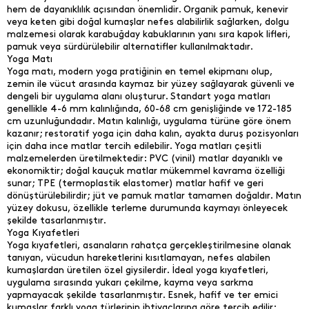
hem de dayanıklılık açısından önemlidir. Organik pamuk, kenevir
veya keten gibi doğal kumaşlar nefes alabilirlik sağlarken, dolgu
malzemesi olarak karabuğday kabuklarının yanı sıra kapok lifleri,
pamuk veya sürdürülebilir alternatifler kullanılmaktadır.
Yoga Matı
Yoga matı, modern yoga pratiğinin en temel ekipmanı olup,
zemin ile vücut arasında kaymaz bir yüzey sağlayarak güvenli ve
dengeli bir uygulama alanı oluşturur. Standart yoga matları
genellikle 4-6 mm kalınlığında, 60-68 cm genişliğinde ve 172-185
cm uzunluğundadır. Matın kalınlığı, uygulama türüne göre önem
kazanır; restoratif yoga için daha kalın, ayakta duruş pozisyonları
için daha ince matlar tercih edilebilir. Yoga matları çeşitli
malzemelerden üretilmektedir: PVC (vinil) matlar dayanıklı ve
ekonomiktir; doğal kauçuk matlar mükemmel kavrama özelliği
sunar; TPE (termoplastik elastomer) matlar hafif ve geri
dönüştürülebilirdir; jüt ve pamuk matlar tamamen doğaldır. Matın
yüzey dokusu, özellikle terleme durumunda kaymayı önleyecek
şekilde tasarlanmıştır.
Yoga Kıyafetleri
Yoga kıyafetleri, asanaların rahatça gerçekleştirilmesine olanak
tanıyan, vücudun hareketlerini kısıtlamayan, nefes alabilen
kumaşlardan üretilen özel giysilerdir. İdeal yoga kıyafetleri,
uygulama sırasında yukarı çekilme, kayma veya sarkma
yapmayacak şekilde tasarlanmıştır. Esnek, hafif ve ter emici
kumaşlar farklı yoga türlerinin ihtiyaçlarına göre tercih edilir;