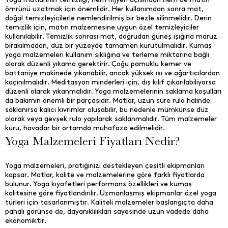
ömrünü uzatmak için önemlidir. Her kullanımdan sonra mat,
doğal temizleyicilerle nemlendirilmiş bir bezle silinmelidir. Derin
temizlik için, matın malzemesine uygun özel temizleyiciler
kullanılabilir. Temizlik sonrası mat, doğrudan güneş ışığına maruz
bırakılmadan, düz bir yüzeyde tamamen kurutulmalıdır. Kumaş
yoga malzemeleri kullanım sıklığına ve terleme miktarına bağlı
olarak düzenli yıkama gerektirir. Çoğu pamuklu kemer ve
battaniye makinede yıkanabilir, ancak yüksek ısı ve ağartıcılardan
kaçınılmalıdır. Meditasyon minderleri için, dış kılıf çıkarılabiliyorsa
düzenli olarak yıkanmalıdır. Yoga malzemelerinin saklama koşulları
da bakımın önemli bir parçasıdır. Matlar, uzun süre rulo halinde
saklanırsa kalıcı kıvrımlar oluşabilir, bu nedenle mümkünse düz
olarak veya gevşek rulo yapılarak saklanmalıdır. Tüm malzemeler
kuru, havadar bir ortamda muhafaza edilmelidir.
Yoga Malzemeleri Fiyatları Nedir?
Yoga malzemeleri, pratiğinizi destekleyen çeşitli ekipmanları
kapsar. Matlar, kalite ve malzemelerine göre farklı fiyatlarda
bulunur. Yoga kıyafetleri performans özellikleri ve kumaş
kalitesine göre fiyatlandırılır. Uzmanlaşmış ekipmanlar özel yoga
türleri için tasarlanmıştır. Kaliteli malzemeler başlangıçta daha
pahalı görünse de, dayanıklılıkları sayesinde uzun vadede daha
ekonomiktir.