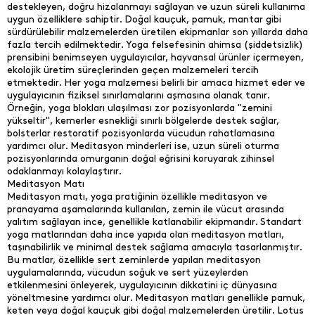
destekleyen, doğru hizalanmayı sağlayan ve uzun süreli kullanıma
uygun özelliklere sahiptir. Doğal kauçuk, pamuk, mantar gibi
sürdürülebilir malzemelerden üretilen ekipmanlar son yıllarda daha
fazla tercih edilmektedir. Yoga felsefesinin ahimsa (şiddetsizlik)
prensibini benimseyen uygulayıcılar, hayvansal ürünler içermeyen,
ekolojik üretim süreçlerinden geçen malzemeleri tercih
etmektedir. Her yoga malzemesi belirli bir amaca hizmet eder ve
uygulayıcının fiziksel sınırlamalarını aşmasına olanak tanır.
Örneğin, yoga blokları ulaşılması zor pozisyonlarda "zemini
yükseltir", kemerler esnekliği sınırlı bölgelerde destek sağlar,
bolsterlar restoratif pozisyonlarda vücudun rahatlamasına
yardımcı olur. Meditasyon minderleri ise, uzun süreli oturma
pozisyonlarında omurganın doğal eğrisini koruyarak zihinsel
odaklanmayı kolaylaştırır.
Meditasyon Matı
Meditasyon matı, yoga pratiğinin özellikle meditasyon ve
pranayama aşamalarında kullanılan, zemin ile vücut arasında
yalıtım sağlayan ince, genellikle katlanabilir ekipmandır. Standart
yoga matlarından daha ince yapıda olan meditasyon matları,
taşınabilirlik ve minimal destek sağlama amacıyla tasarlanmıştır.
Bu matlar, özellikle sert zeminlerde yapılan meditasyon
uygulamalarında, vücudun soğuk ve sert yüzeylerden
etkilenmesini önleyerek, uygulayıcının dikkatini iç dünyasına
yöneltmesine yardımcı olur. Meditasyon matları genellikle pamuk,
keten veya doğal kauçuk gibi doğal malzemelerden üretilir. Lotus