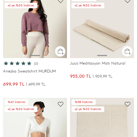
+2.ye %50 İndirim
+2.ye %50 İndirim
Juco Meditasyon Matı Natural
(2)
Anezka Sweatshirt MURDUM
1.909,99 TL
955,00 TL
1.499,99 TL
699,99 TL
%61 İndirim
%58 İndirim
+2.ye %50 İndirim
+2.ye %50 İndirim