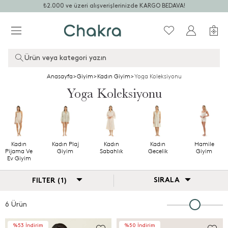
₺2.000 ve üzeri alışverişlerinizde KARGO BEDAVA!
Ürün veya kategori yazın
Anasayfa
>
Giyim
>
Kadın Giyim
>
Yoga Koleksiyonu
Yoga Koleksiyonu
Kadın
Kadın Plaj
Kadın
Kadın
Hamile
Pijama Ve
Giyim
Sabahlık
Gecelik
Giyim
Ev Giyim
SIRALA
FILTER (1)
6 Ürün
%53 İndirim
%50 İndirim