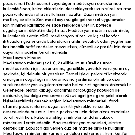
pozisyonu (Padmasana) veya diğer meditasyon duruşlarında
kullanıldığında, kalça eklemlerini destekleyerek uzun süreli oturma
pozisyonlarında rahatsızlık hissini azaltır. Bazı meditasyon
matları, özellikle Zen meditasyonu gibi geleneksel uygulamalar
için minimal kalınlıkta ve sade renklerde üretilir, böylece
uygulayıcının dikkatini dağıtmaz. Meditasyon matının seçiminde,
kullanılacak zemin türü, meditasyon süresi ve kişisel konfor
ihtiyaçları göz önünde bulundurulmalıdır. Seyahat eden yogiler için
katlanabilir hafif modeller mevcutken, düzenli ev pratiği için daha
dayanıklı modeller tercih edilebilir.
Meditasyon Minderi
Meditasyon minderi (zafu), özellikle uzun süreli oturma
meditasyonları için tasarlanmış, genellikle yuvarlak veya yarım ay
şeklinde, içi dolgulu bir yastıktır. Temel işlevi, pelvisi yükselterek
omurganın doğal eğimini korumasına yardımcı olmak ve uzun
süreli meditasyon uygulamalarında bel ve sırt ağrılarını önlemektir.
Geleneksel olarak kabuğu çıkarılmış karabuğday kabukları ile
doldurulur, bu dolgu malzemesi vücut ağırlığına göre şekil alarak
kişiselleştirilmiş destek sağlar. Meditasyon minderleri, farklı
oturma pozisyonlarına uygun çeşitli yükseklik ve sertlik
derecelerinde bulunur. Lotus pozisyonu için daha alçak minderler
tercih edilirken, kalça esnekliği sınırlı olanlar daha yüksek
minderleri tercih edebilir. Bazı meditasyon minderleri, ekstra
destek için zabuton adı verilen düz bir mat ile birlikte kullanılır.
Meditasyon minderinin kumaşı ve dolgu malzemesi, hem konfor