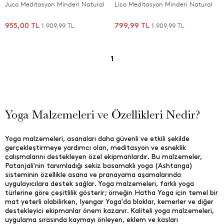
Juco Meditasyon Minderi Natural
Lico Meditasyon Minderi Natural
1.909,99 TL
1.909,99 TL
955,00 TL
799,99 TL
1
Yoga Malzemeleri ve Özellikleri Nedir?
Yoga malzemeleri, asanaları daha güvenli ve etkili şekilde
gerçekleştirmeye yardımcı olan, meditasyon ve esneklik
çalışmalarını destekleyen özel ekipmanlardır. Bu malzemeler,
Patanjali'nin tanımladığı sekiz basamaklı yoga (Ashtanga)
sisteminin özellikle asana ve pranayama aşamalarında
uygulayıcılara destek sağlar. Yoga malzemeleri, farklı yoga
türlerine göre çeşitlilik gösterir; örneğin Hatha Yoga için temel bir
mat yeterli olabilirken, Iyengar Yoga'da bloklar, kemerler ve diğer
destekleyici ekipmanlar önem kazanır. Kaliteli yoga malzemeleri,
uygulama sırasında kaymayı önleyen, eklem ve kasları