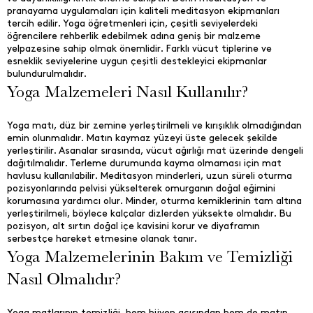
pranayama uygulamaları için kaliteli meditasyon ekipmanları
tercih edilir. Yoga öğretmenleri için, çeşitli seviyelerdeki
öğrencilere rehberlik edebilmek adına geniş bir malzeme
yelpazesine sahip olmak önemlidir. Farklı vücut tiplerine ve
esneklik seviyelerine uygun çeşitli destekleyici ekipmanlar
bulundurulmalıdır.
Yoga Malzemeleri Nasıl Kullanılır?
Yoga matı, düz bir zemine yerleştirilmeli ve kırışıklık olmadığından
emin olunmalıdır. Matın kaymaz yüzeyi üste gelecek şekilde
yerleştirilir. Asanalar sırasında, vücut ağırlığı mat üzerinde dengeli
dağıtılmalıdır. Terleme durumunda kayma olmaması için mat
havlusu kullanılabilir. Meditasyon minderleri, uzun süreli oturma
pozisyonlarında pelvisi yükselterek omurganın doğal eğimini
korumasına yardımcı olur. Minder, oturma kemiklerinin tam altına
yerleştirilmeli, böylece kalçalar dizlerden yüksekte olmalıdır. Bu
pozisyon, alt sırtın doğal içe kavisini korur ve diyaframın
serbestçe hareket etmesine olanak tanır.
Yoga Malzemelerinin Bakım ve Temizliği
Nasıl Olmalıdır?
Yoga matlarının temizliği, hem hijyen açısından hem de matın