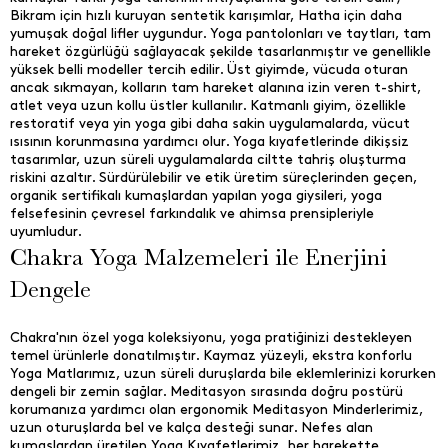
Bikram için hızlı kuruyan sentetik karışımlar, Hatha için daha
yumuşak doğal lifler uygundur. Yoga pantolonları ve taytları, tam
hareket özgürlüğü sağlayacak şekilde tasarlanmıştır ve genellikle
yüksek belli modeller tercih edilir. Üst giyimde, vücuda oturan
ancak sıkmayan, kolların tam hareket alanına izin veren t-shirt,
atlet veya uzun kollu üstler kullanılır. Katmanlı giyim, özellikle
restoratif veya yin yoga gibi daha sakin uygulamalarda, vücut
ısısının korunmasına yardımcı olur. Yoga kıyafetlerinde dikişsiz
tasarımlar, uzun süreli uygulamalarda ciltte tahriş oluşturma
riskini azaltır. Sürdürülebilir ve etik üretim süreçlerinden geçen,
organik sertifikalı kumaşlardan yapılan yoga giysileri, yoga
felsefesinin çevresel farkındalık ve ahimsa prensipleriyle
uyumludur.
Chakra Yoga Malzemeleri ile Enerjini
Dengele
Chakra'nın özel yoga koleksiyonu, yoga pratiğinizi destekleyen
temel ürünlerle donatılmıştır. Kaymaz yüzeyli, ekstra konforlu
Yoga Matlarımız, uzun süreli duruşlarda bile eklemlerinizi korurken
dengeli bir zemin sağlar. Meditasyon sırasında doğru postürü
korumanıza yardımcı olan ergonomik Meditasyon Minderlerimiz,
uzun oturuşlarda bel ve kalça desteği sunar. Nefes alan
kumaşlardan üretilen Yoga Kıyafetlerimiz, her harekette