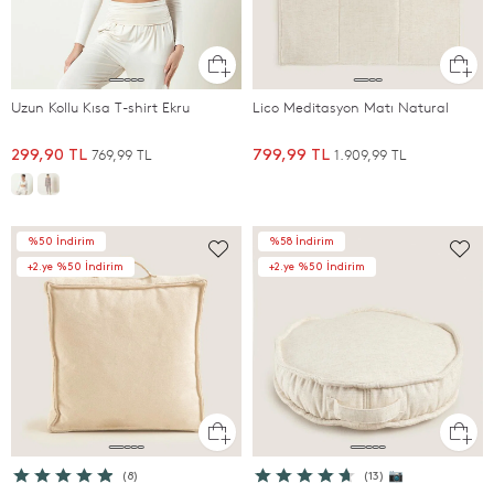
Uzun Kollu Kısa T-shirt Ekru
Lico Meditasyon Matı Natural
769,99 TL
1.909,99 TL
299,90 TL
799,99 TL
%50 İndirim
%58 İndirim
+2.ye %50 İndirim
+2.ye %50 İndirim
(8)
(13) 📷