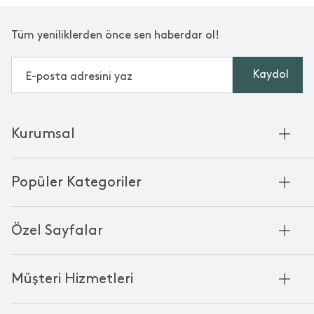
Tüm yeniliklerden önce sen haberdar ol!
Kaydol
Kurumsal
Hakkımızda
Popüler Kategoriler
Kurumsal Satış
Bambu'nun Hikayesi
Havlu
Chakra Manifesto
Özel Sayfalar
Bornoz
Mağazalarımız
Pike
Anneler Günü
KVKK
Mum
Müşteri Hizmetleri
Black Friday
Çerez Politikası
Kokulu Mum
Yılbaşı Ürünleri
Franchise
Bize Ulaşın
Bardak