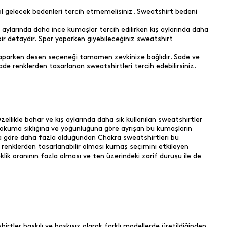
l gelecek bedenleri tercih etmemelisiniz. Sweatshirt bedeni
ylarında daha ince kumaşlar tercih edilirken kış aylarında daha
ir detaydır. Spor yaparken giyebileceğiniz sweatshirt
i yaparken desen seçeneği tamamen zevkinize bağlıdır. Sade ve
de renklerden tasarlanan sweatshirtleri tercih edebilirsiniz.
ellikle bahar ve kış aylarında daha sık kullanılan sweatshirtler
r. Dokuma sıklığına ve yoğunluğuna göre ayrışan bu kumaşların
a göre daha fazla olduğundan Chakra sweatshirtleri bu
 renklerden tasarlanabilir olması kumaş seçimini etkileyen
klik oranının fazla olması ve ten üzerindeki zarif duruşu ile de
tler baskılı ve baskısız olarak farklı modellerde üretildiğinden