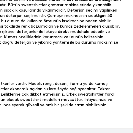
dır. Bütün sweatshirtler çamaşır makinelerinde yıkanabilir.
sıcaklık koşullarında yıkanmalıdır. Deterjan seçimi yapılırken
 deterjan seçilmelidir. Çamaşır makinesinin sıcaklığını 30
e bu durum da kullanım ömrünün kısalmasına neden olabilir.
ksi takdirde renk bozulmaları ve kumaş zedelenmeleri oluşabilir.
e çıkarıcı deterjanlar ile lekeye direkt müdahale edebilir ve
r. Kumaş özelliklerinin korunması ve ürünün kalitesinin
Fakat doğru deterjan ve yıkama yöntemi ile bu durumu maksimize
 etkenler vardır. Modeli, rengi, deseni, formu ya da kumaşı
shirtler ekonomik açıdan sizlere fayda sağlayacaktır. Tekrar
liklerine çok dikkat etmelisiniz. Erkek sweatshirtler farklı
gun olacak sweatshirt modelleri mevcuttur. İhtiyacınıza ve
eleyerek güvenli ve hızlı bir şekilde satın alabilirsiniz.