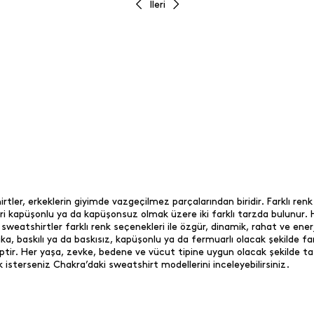
İleri
tler, erkeklerin giyimde vazgeçilmez parçalarından biridir. Farklı renk
lleri kapüşonlu ya da kapüşonsuz olmak üzere iki farklı tarzda bulunu
weatshirtler farklı renk seçenekleri ile özgür, dinamik, rahat ve enerj
a, baskılı ya da baskısız, kapüşonlu ya da fermuarlı olacak şekilde far
iptir. Her yaşa, zevke, bedene ve vücut tipine uygun olacak şekilde tas
 isterseniz Chakra’daki sweatshirt modellerini inceleyebilirsiniz.