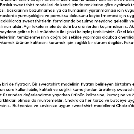
kılı sweatshirt modelleri de kendi içinde renklerine göre ayrılmakta
ası, baskılarının bozulmaması ya da kumaşının yıpranmaması için uygun 
kumaşlarda yumuşaklığını ve pamuksu dokusunu kaybetmemesi için uygun
sıcaklıklarda sweatshirtlerin formlarında bozulma meydana gelebilir v
anılmamalıdır. Ağır lekelenmelerde dahi bu ürünlerden kaçınmalısınız. A
ydana gelirse hızlı müdahale ile işinizi kolaylaştırabilirsiniz. Özel lek
llerinin temizlenmesinin doğru bir şekilde yapılması oldukça önemlidi
 yıkamak ürünün kalitesini korumak için sağlıklı bir durum değildir. 
iri de fiyatıdır. Bir sweatshirt modelinin fiyatını belirleyen birtakım
un süre kullanılabilir, kaliteli ve sağlıklı kumaşlardan üretilmiş sweat
üzerinden değerlendirme yaparken ürünün kalitesine, kumaşına ve özel
arklılıkları olması da muhtemeldir. Chakra’da her tarza ve bütçeye uy
iniz. Bütçenize ve zevkinize uygun sweatshirt modellerini Chakra’da inc