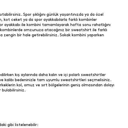
tabilirsiniz. Spor şıklığını günlük yaşantınızda ya da özel
n, kot ceket ya da spor ayakkabılarla farklı kombinler
por ayakkabı ile kombini tamamlayarak hafta sonu rahatlığını
 kombinlerde omzunuza atacağınız bir sweatshirt ile farklı
a zengin bir hale getirebilirsiniz. Sokak kombini yaparken
irken kış aylarında daha kalın ve içi polarlı sweatshirtler
z ve kalıbı bedeninizle tam uyumlu sweatshirtleri seçmelisiniz.
erkeklerin kol, omuz ve sırt bölgelerinin geniş olmasından dolayı
 bulabilirsiniz.
i gibi listelenebilir: