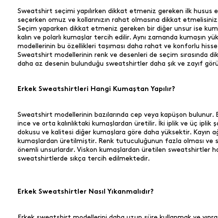
Sweatshirt seçimi yapılırken dikkat etmeniz gereken ilk husus
seçerken omuz ve kollarınızın rahat olmasına dikkat etmelisini
Seçim yaparken dikkat etmeniz gereken bir diğer unsur ise kuma
kalın ve polarlı kumaşlar tercih edilir. Aynı zamanda kumaşın y
modellerinin bu özellikleri taşıması daha rahat ve konforlu hiss
Sweatshirt modellerinin renk ve desenleri de seçim sırasında di
daha az desenin bulunduğu sweatshirtler daha şık ve zayıf görün
Erkek Sweatshirtleri Hangi Kumaştan Yapılır?
Sweatshirt modellerinin bazılarında cep veya kapüşon bulunur. Bu 
ince ve orta kalınlıktaki kumaşlardan üretilir. İki iplik ve üç i
dokusu ve kalitesi diğer kumaşlara göre daha yüksektir. Kayın
kumaşlardan üretilmiştir. Renk tutuculuğunun fazla olması ve sw
önemli unsurlardır. Viskon kumaşlardan üretilen sweatshirtler haf
sweatshirtlerde sıkça tercih edilmektedir.
Erkek Sweatshirtler Nasıl Yıkanmalıdır?
Erkek sweatshirt modellerini daha uzun süre kullanmak ve yıpranm