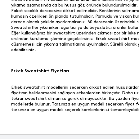
yıkama aşamasında da bu husus göz önünde bulundurulmalıdır. Bas
Fakat sıcaklık derecesine dikkat edilmelidir. Renklerinin solmam
kumaşın özellikleri ön planda tutulmalıdır. Pamuklu ve viskon 
derece olacak şekilde ayarlamalısınız. 30 derecenin üzerindeki 
Sweatshirtler yıkanırken ağartıcı ya da beyazlatıcı ürünler kull
Eğer kullandığınız bir sweatshirt üzerinden çıkması zor bir leke me
ardından kurulama işlemine geçebilirsiniz. Erkek sweatshirt mode
düşmemesi için yıkama talimatlarına uyulmalıdır. Sürekli olarak
edebilirsiniz.
Erkek Sweatshirt Fiyatları
Erkek sweatshirt modellerini seçerken dikkat edilen hususlardan b
fiyatının belirlenmesini sağlayan etkenlerden birkaçıdır. Daha uz
tekrar sweatshirt almanıza gerek olmayacaktır. Bu yüzden fiyat 
modellerde bulunur. Tarzınıza en uygun modeli seçerken fiyat f
tarzınıza en uygun modeli seçerek kombinlerinizi tamamlayabilirs