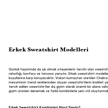
Erkek Sweatshirt Modelleri
Günlük hayatında da şık olmak isteyenlerin tercihi olan sweatshir
rahatlığı, konforu ve tarzınızı yansıtır. Erkek sweatshirt mode
koşullarına karşı koruyacaktır. Viskon kumaştan üretilen Chakra s
mevsiminin trend renklerinden oluşan sweatshirtlerin bisiklet yak
tercih edilen sweatshirtler dış giyim olarak önemli bir alana sah
giyim ürünleri denemek ve farklı kombinlerle yeni stil oluşturmak
Erkek Sweatshirt Kombinleri Nasıl Yapılır?