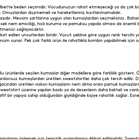
 elbette beden seçimidir. Vücudunuzun rahat etmeyeceği ya da çok bo
z. Omuzlardan düşmemeli ve hareketleriniz kısıtlanmamalıdır.
şıdır. Mevsim şartlarına uygun olan kumaşlardan seçmelisiniz. Bahar a
üksek nem emiciliği, hızlı kuruma ve pamuksu yapıda olması da önemli b
etmenizi sağlayacaktır.
kkat edilen unsurlardan biridir. Vücut şekline göre uygun renk tercih
üm sunar. Pek çok farklı ürün ile rahatlıkla kombin yapabilmek için sa
ürünlerde seçilen kumaşlar diğer modellere göre farklılık gösterir. Öz
plik şardonsuz kumaşlardan üretilen sweatshirtler daha çok tercih edili
 ağacından üretilen viskon kumaşların nem alma oranı pamuk kumaşlar
eatshirt üzerine yapılan baskı ya da desenlerin daha kaliteli ve canlı
if bir yapıya sahip olduğundan giyildiğinde kişiye rahatlık sağlar. Esne
alarını önlemek için temizlik aşamalarına dikkat edilmelidir. Sweatshir