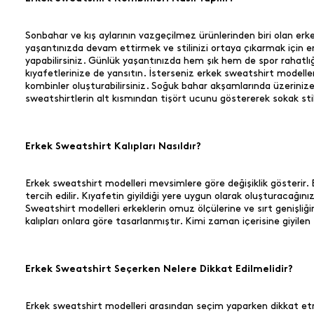
Sonbahar ve kış aylarının vazgeçilmez ürünlerinden biri olan erkek
yaşantınızda devam ettirmek ve stilinizi ortaya çıkarmak için er
yapabilirsiniz. Günlük yaşantınızda hem şık hem de spor rahatlı
kıyafetlerinize de yansıtın. İsterseniz erkek sweatshirt modelle
kombinler oluşturabilirsiniz. Soğuk bahar akşamlarında üzerinize
sweatshirtlerin alt kısmından tişört ucunu göstererek sokak stili
Erkek Sweatshirt Kalıpları Nasıldır?
Erkek sweatshirt modelleri mevsimlere göre değişiklik gösterir. B
tercih edilir. Kıyafetin giyildiği yere uygun olarak oluşturacağı
Sweatshirt modelleri erkeklerin omuz ölçülerine ve sırt genişliğin
kalıpları onlara göre tasarlanmıştır. Kimi zaman içerisine giyilen
Erkek Sweatshirt Seçerken Nelere Dikkat Edilmelidir?
Erkek sweatshirt modelleri arasından seçim yaparken dikkat etmen