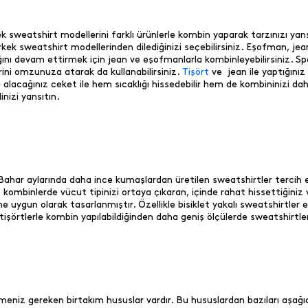
 sweatshirt modellerini farklı ürünlerle kombin yaparak tarzınızı yansı
kek sweatshirt modellerinden dilediğinizi seçebilirsiniz. Eşofman, jea
ğını devam ettirmek için jean ve eşofmanlarla kombinleyebilirsiniz. S
rini omzunuza atarak da kullanabilirsiniz.
Tişört
ve jean ile yaptığınız
 alacağınız ceket ile hem sıcaklığı hissedebilir hem de kombininizi dah
nizi yansıtın.
ahar aylarında daha ince kumaşlardan üretilen sweatshirtler tercih edil
nız kombinlerde vücut tipinizi ortaya çıkaran, içinde rahat hissettiğini
e uygun olarak tasarlanmıştır. Özellikle bisiklet yakalı sweatshirtler 
 tişörtlerle kombin yapılabildiğinden daha geniş ölçülerde sweatshirtler
iz gereken birtakım hususlar vardır. Bu hususlardan bazıları aşağıdak