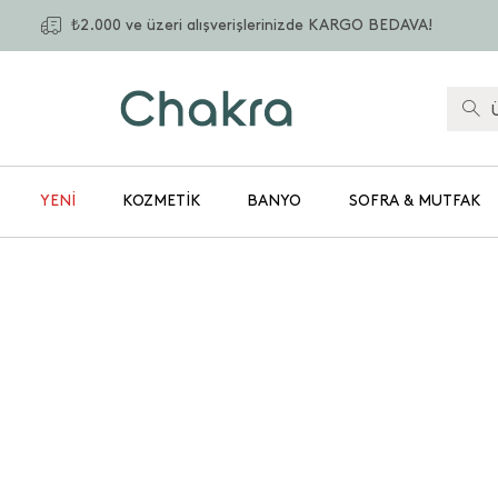
₺2.000 ve üzeri alışverişlerinizde KARGO BEDAVA!
YENİ
KOZMETIK
BANYO
SOFRA & MUTFAK