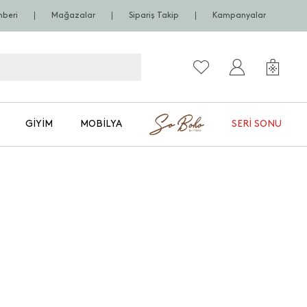
hberi
Mağazalar
Sipariş Takip
Kampanyalar
GIYIM
MOBILYA
SERI SONU