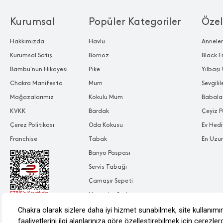
Kurumsal
Popüler Kategoriler
Özel
Hakkımızda
Havlu
Annele
Kurumsal Satış
Bornoz
Black F
Bambu'nun Hikayesi
Pike
Yılbaşı 
Chakra Manifesto
Mum
Sevgili
Mağazalarımız
Kokulu Mum
Babala
KVKK
Bardak
Çeyiz P
Çerez Politikası
Oda Kokusu
Ev Hedi
Franchise
Tabak
En Uzu
Banyo Paspası
Servis Tabağı
Çamaşır Sepeti
Nevresim Seti