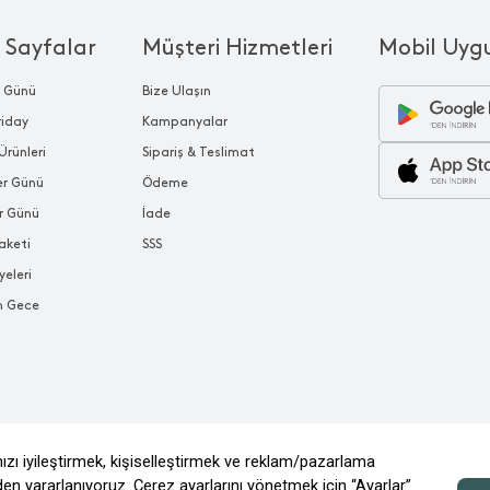
 Sayfalar
Müşteri Hizmetleri
Mobil Uyg
r Günü
Bize Ulaşın
riday
Kampanyalar
Ürünleri
Sipariş & Teslimat
ler Günü
Ödeme
r Günü
İade
aketi
SSS
yeleri
n Gece