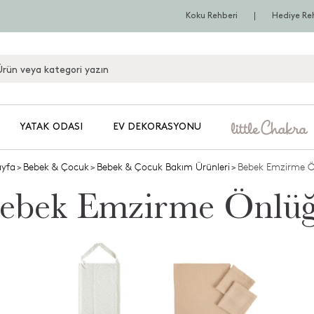
Koku Rehberi
Hediye Re
YATAK ODASI
EV DEKORASYONU
yfa
>
Bebek & Çocuk
>
Bebek & Çocuk Bakım Ürünleri
>
Bebek Emzirme 
ebek Emzirme Önlü