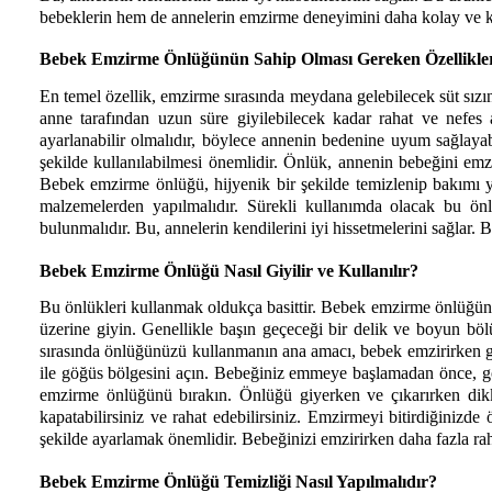
bebeklerin hem de annelerin emzirme deneyimini daha kolay ve keyi
Bebek Emzirme Önlüğünün Sahip Olması Gereken Özellikler
En temel özellik, emzirme sırasında meydana gelebilecek süt sızın
anne tarafından uzun süre giyilebilecek kadar rahat ve nefes
ayarlanabilir olmalıdır, böylece annenin bedenine uyum sağlayabil
şekilde kullanılabilmesi önemlidir. Önlük, annenin bebeğini emzi
Bebek emzirme önlüğü, hijyenik bir şekilde temizlenip bakımı yap
malzemelerden yapılmalıdır. Sürekli kullanımda olacak bu önl
bulunmalıdır. Bu, annelerin kendilerini iyi hissetmelerini sağlar. 
Bebek Emzirme Önlüğü Nasıl Giyilir ve Kullanılır?
Bu önlükleri kullanmak oldukça basittir. Bebek emzirme önlüğünü
üzerine giyin. Genellikle başın geçeceği bir delik ve boyun böl
sırasında önlüğünüzü kullanmanın ana amacı, bebek emzirirken gö
ile göğüs bölgesini açın. Bebeğiniz emmeye başlamadan önce, göğ
emzirme önlüğünü bırakın. Önlüğü giyerken ve çıkarırken dikka
kapatabilirsiniz ve rahat edebilirsiniz. Emzirmeyi bitirdiğinizde 
şekilde ayarlamak önemlidir. Bebeğinizi emzirirken daha fazla r
Bebek Emzirme Önlüğü Temizliği Nasıl Yapılmalıdır?