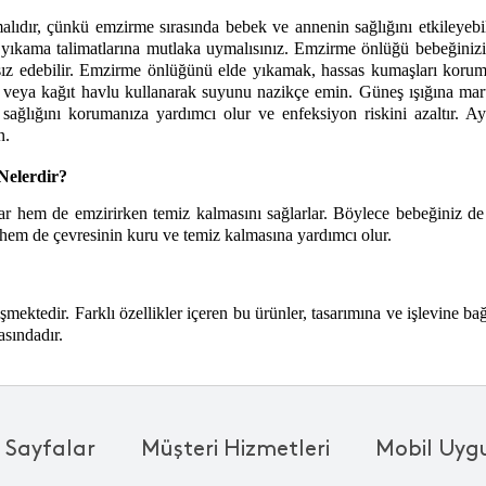
lıdır, çünkü emzirme sırasında bebek ve annenin sağlığını etkileyebil
ama talimatlarına mutlaka uymalısınız. Emzirme önlüğü bebeğinizi emzi
tsız edebilir. Emzirme önlüğünü elde yıkamak, hassas kumaşları koruma
u veya kağıt havlu kullanarak suyunu nazikçe emin. Güneş ışığına maru
 sağlığını korumanıza yardımcı olur ve enfeksiyon riskini azaltır. 
n. 
elerdir?
ar hem de emzirirken temiz kalmasını sağlarlar. Böylece bebeğiniz de d
hem de çevresinin kuru ve temiz kalmasına yardımcı olur. 
ektedir. Farklı özellikler içeren bu ürünler, tasarımına ve işlevine bağl
asındadır. 
 Sayfalar
Müşteri Hizmetleri
Mobil Uyg