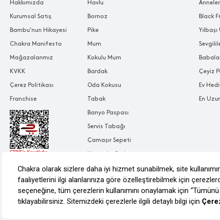
Hakkımızda
Havlu
Annele
Kurumsal Satış
Bornoz
Black F
Bambu'nun Hikayesi
Pike
Yılbaşı 
Chakra Manifesto
Mum
Sevgili
Mağazalarımız
Kokulu Mum
Babala
KVKK
Bardak
Çeyiz P
Çerez Politikası
Oda Kokusu
Ev Hedi
Franchise
Tabak
En Uzu
Banyo Paspası
Servis Tabağı
Çamaşır Sepeti
Nevresim Seti