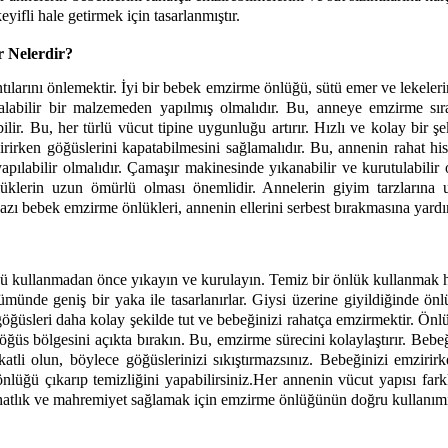
fli hale getirmek için tasarlanmıştır. 
 Nelerdir?
tılarını önlemektir. İyi bir bebek emzirme önlüğü, sütü emer ve lekeler
 alabilir bir malzemeden yapılmış olmalıdır. Bu, anneye emzirme sır
ir. Bu, her türlü vücut tipine uygunluğu artırır. Hızlı ve kolay bir şek
rirken göğüslerini kapatabilmesini sağlamalıdır. Bu, annenin rahat his
ılabilir olmalıdır. Çamaşır makinesinde yıkanabilir ve kurutulabilir ol
üklerin uzun ömürlü olması önemlidir. Annelerin giyim tarzlarına 
Bazı bebek emzirme önlükleri, annenin ellerini serbest bırakmasına yardım
 kullanmadan önce yıkayın ve kurulayın. Temiz bir önlük kullanmak hi
ümünde geniş bir yaka ile tasarlanırlar. Giysi üzerine giyildiğinde ö
ğüsleri daha kolay şekilde tut ve bebeğinizi rahatça emzirmektir. Önlü
üs bölgesini açıkta bırakın. Bu, emzirme sürecini kolaylaştırır. Beb
tli olun, böylece göğüslerinizi sıkıştırmazsınız. Bebeğinizi emziri
önlüğü çıkarıp temizliğini yapabilirsiniz.
Her annenin vücut yapısı far
ahatlık ve mahremiyet sağlamak için emzirme önlüğünün doğru kullanımı