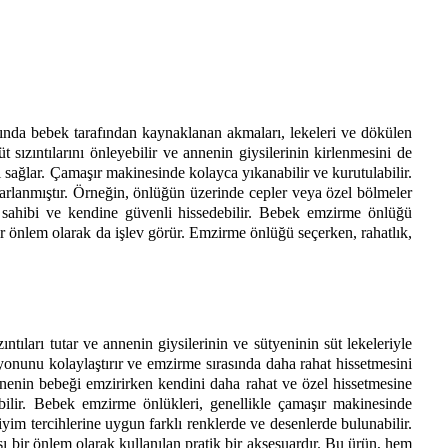
nda bebek tarafından kaynaklanan akmaları, lekeleri ve dökülen 
zıntılarını önleyebilir ve annenin giysilerinin kirlenmesini de 
 sağlar. Çamaşır makinesinde kolayca yıkanabilir ve kurutulabilir. 
sarlanmıştır. Örneğin, önlüğün üzerinde cepler veya özel bölmeler 
l sahibi ve kendine güvenli hissedebilir. Bebek emzirme önlüğü 
ir önlem olarak da işlev görür. Emzirme önlüğü seçerken, rahatlık, 
ıları tutar ve annenin giysilerinin ve sütyeninin süt lekeleriyle 
yonunu kolaylaştırır ve emzirme sırasında daha rahat hissetmesini 
nenin bebeği emzirirken kendini daha rahat ve özel hissetmesine 
bilir. Bebek emzirme önlükleri, genellikle çamaşır makinesinde 
yim tercihlerine uygun farklı renklerde ve desenlerde bulunabilir. 
şı bir önlem olarak kullanılan pratik bir aksesuardır. Bu ürün, hem 