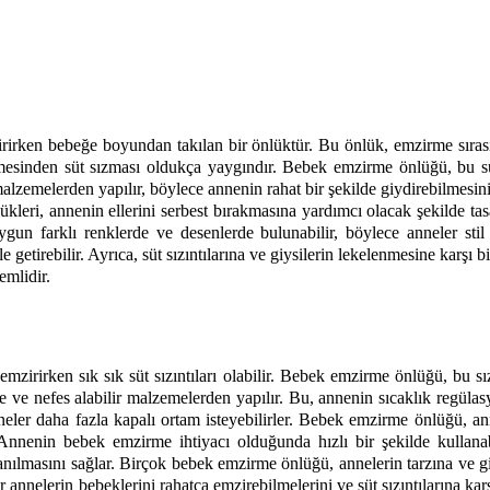
rken bebeğe boyundan takılan bir önlüktür. Bu önlük, emzirme sırası
inden süt sızması oldukça yaygındır. Bebek emzirme önlüğü, bu süt sı
alzemelerden yapılır, böylece annenin rahat bir şekilde giydirebilmesini
kleri, annenin ellerini serbest bırakmasına yardımcı olacak şekilde ta
gun farklı renklerde ve desenlerde bulunabilir, böylece anneler sti
etirebilir. Ayrıca, süt sızıntılarına ve giysilerin lekelenmesine karşı b
emlidir. 
irken sık sık süt sızıntıları olabilir. Bebek emzirme önlüğü, bu sızınt
e ve nefes alabilir malzemelerden yapılır. Bu, annenin sıcaklık regülas
neler daha fazla kapalı ortam isteyebilirler. Bebek emzirme önlüğü, an
r. Annenin bebek emzirme ihtiyacı olduğunda hızlı bir şekilde kullana
lanılmasını sağlar. Birçok bebek emzirme önlüğü, annelerin tarzına ve gi
r annelerin bebeklerini rahatça emzirebilmelerini ve süt sızıntılarına kar