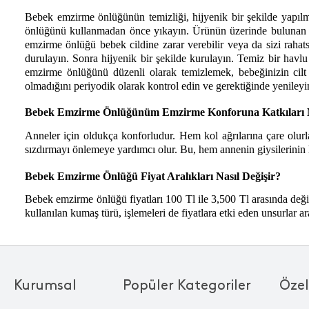
Bebek emzirme önlüğünün temizliği, hijyenik bir şekilde yapılma
önlüğünü kullanmadan önce yıkayın. Ürünün üzerinde bulunan yık
emzirme önlüğü bebek cildine zarar verebilir veya da sizi raha
durulayın. Sonra hijyenik bir şekilde kurulayın. Temiz bir havl
emzirme önlüğünü düzenli olarak temizlemek, bebeğinizin cilt
olmadığını periyodik olarak kontrol edin ve gerektiğinde yenileyi
Bebek Emzirme Önlüğünüm Emzirme Konforuna Katkıları N
Anneler için oldukça konforludur. Hem kol ağrılarına çare olurl
sızdırmayı önlemeye yardımcı olur. Bu, hem annenin giysilerinin 
Bebek Emzirme Önlüğü Fiyat Aralıkları Nasıl Değişir?
Bebek emzirme önlüğü fiyatları 100 Tl ile 3,500 Tl arasında değişm
kullanılan kumaş türü, işlemeleri de fiyatlara etki eden unsurlar ar
Kurumsal
Popüler Kategoriler
Özel