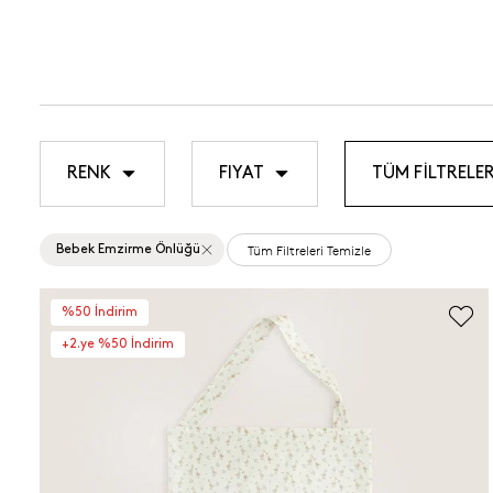
RENK
FIYAT
TÜM FİLTRELER
Tüm Filtreleri Temizle
Bebek Emzirme Önlüğü
%50 İndirim
+2.ye %50 İndirim