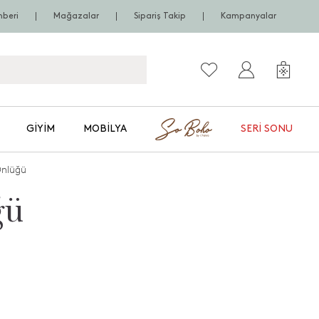
hberi
Mağazalar
Sipariş Takip
Kampanyalar
GIYIM
MOBILYA
SERI SONU
Önlüğü
ğü