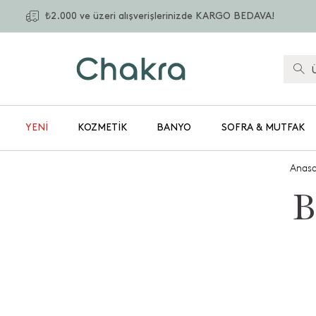
₺2.000 ve üzeri alışverişlerinizde KARGO BEDAVA!
YENİ
KOZMETIK
BANYO
SOFRA & MUTFAK
Anasa
B