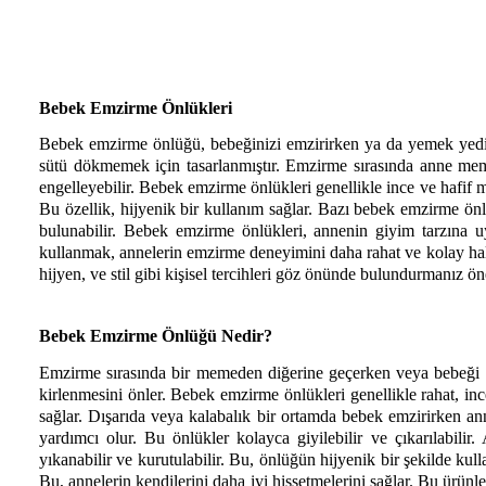
Bebek Emzirme Önlükleri
Bebek emzirme önlüğü, bebeğinizi emzirirken ya da yemek yediri
sütü dökmemek için tasarlanmıştır. Emzirme sırasında anne memes
engelleyebilir. Bebek emzirme önlükleri genellikle ince ve hafif m
Bu özellik, hijyenik bir kullanım sağlar. Bazı bebek emzirme önlü
bulunabilir. Bebek emzirme önlükleri, annenin giyim tarzına uy
kullanmak, annelerin emzirme deneyimini daha rahat ve kolay hale g
hijyen, ve stil gibi kişisel tercihleri göz önünde bulundurmanız ön
Bebek Emzirme Önlüğü Nedir?
Emzirme sırasında bir memeden diğerine geçerken veya bebeği emzir
kirlenmesini önler. Bebek emzirme önlükleri genellikle rahat, inc
sağlar. Dışarıda veya kalabalık bir ortamda bebek emzirirken an
yardımcı olur. Bu önlükler kolayca giyilebilir ve çıkarılabili
yıkanabilir ve kurutulabilir. Bu, önlüğün hijyenik bir şekilde kul
Bu, annelerin kendilerini daha iyi hissetmelerini sağlar. Bu ürünle