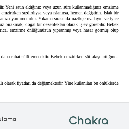
ir. Yeni satın aldığınız veya uzun süre kullanmadığınız emzirme 
rirken sızdırdıysa veya ıslanırsa, hemen değiştirin. Islak bir 
nıza yardımcı olur. Yıkama sırasında nazikçe ovalayın ve iyice 
z bırakmak, doğal bir dezenfektan olarak işlev görebilir. Bebek 
Ayrıca, emzirme önlüğünüzün yıpranmış veya hasar görmüş olup 
aha rahat sütü emecektir. Bebek emzirirken süt akışı arttığında 
ı olarak fiyatları da değişmektedir. Yine kullanılan bu önlüklerde 
ulama