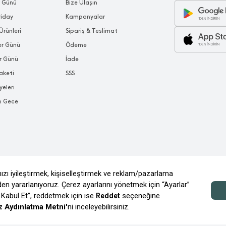
r Günü
Bize Ulaşın
riday
Kampanyalar
Ürünleri
Sipariş & Teslimat
ler Günü
Ödeme
r Günü
İade
aketi
SSS
yeleri
n Gece
© 2026 CHAKRA MAĞAZACILIK TİC. VE A.Ş.