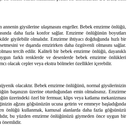
in annenin giysilerine ulaşmasını engeller. Bebek emzirme önlüğü, 
asında daha fazla konfor sağlar. Emzirme önlüğünün boyutları 
ilde giyilebilir olmalıdır. Emzirme ihtiyacı doğduğunda hızlı bir 
setmesini ve dışarıda emzirirken daha özgüvenli olmasını sağlar. 
ması tercih edilir. Kaliteli bir bebek emzirme önlüğü, dayanıklı 
uygun farklı renklerde ve desenlerde bebek emzirme önlükleri 
cı olacak cepler veya ekstra bölmeler özellikler içerebilir.  
jyenik olacaktır. Bebek emzirme önlüğünü, normal giysilerinizin 
nlüğün başınızın üzerine oturduğundan emin olmalısınız. Emzirme 
ğün üzerindeki özel bir fermuar, klips veya katlama mekanizması 
eğinizin ağzını göğsünüzün ucuna getirin ve emmeye başladığında 
rken önlüğü kullanmak, kamusal alanlarda daha fazla göğsünüzü 
klıdır, bu yüzden emzirme önlüğünüzü giymeden önce uygun bir 
 önemlidir. 