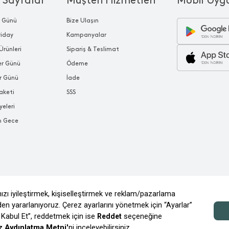
 Sayfalar
Müşteri Hizmetleri
Mobil Uyg
r Günü
Bize Ulaşın
riday
Kampanyalar
Ürünleri
Sipariş & Teslimat
ler Günü
Ödeme
r Günü
İade
aketi
SSS
yeleri
n Gece
© 2026 CHAKRA MAĞAZACILIK TİC. VE A.Ş.