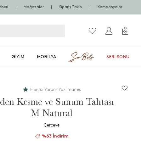
hberi
Mağazalar
Sipariş Takip
Kampanyalar
GIYIM
MOBILYA
SERI SONU
Henüz Yorum Yazılmamış
den Kesme ve Sunum Tahtası
M Natural
Çerçeve
%63 İndirim