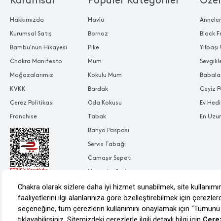
Kurumsal
Popüler Kategoriler
Özel
Hakkımızda
Havlu
Annele
Kurumsal Satış
Bornoz
Black F
Bambu'nun Hikayesi
Pike
Yılbaşı 
Chakra Manifesto
Mum
Sevgili
Mağazalarımız
Kokulu Mum
Babala
KVKK
Bardak
Çeyiz P
Çerez Politikası
Oda Kokusu
Ev Hedi
Franchise
Tabak
En Uzu
Banyo Paspası
Servis Tabağı
Çamaşır Sepeti
Nevresim Seti