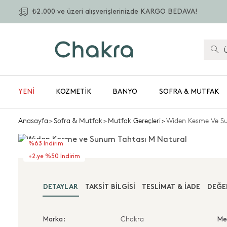
₺2.000 ve üzeri alışverişlerinizde KARGO BEDAVA!
YENİ
KOZMETIK
BANYO
SOFRA & MUTFAK
Anasayfa
>
Sofra & Mutfak
>
Mutfak Gereçleri
>
Widen Kesme Ve S
%63 İndirim
+2.ye %50 İndirim
DETAYLAR
TAKSIT BILGISI
TESLIMAT & İADE
DEĞE
Chakra
Marka:
Me