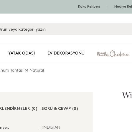
Koku Rehberi
Hediye Re
YATAK ODASI
EV DEKORASYONU
unum Tahtası M Natural
Wi
RLENDİRMELER (0)
SORU & CEVAP (0)
HINDISTAN
nşei: