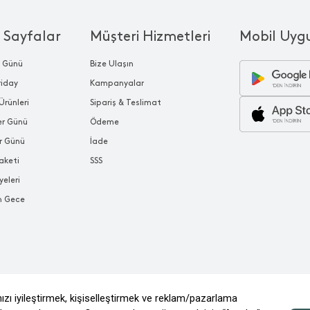
 Sayfalar
Müşteri Hizmetleri
Mobil Uyg
r Günü
Bize Ulaşın
riday
Kampanyalar
Ürünleri
Sipariş & Teslimat
ler Günü
Ödeme
r Günü
İade
aketi
SSS
yeleri
n Gece