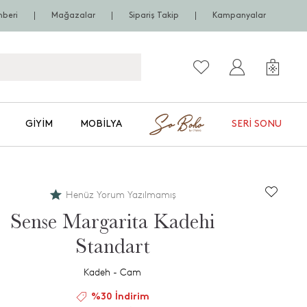
hberi
Mağazalar
Sipariş Takip
Kampanyalar
GIYIM
MOBILYA
SERI SONU
Henüz Yorum Yazılmamış
Sense Margarita Kadehi
Standart
Kadeh - Cam
%30 İndirim