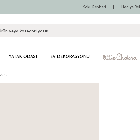
Koku Rehberi
Hediye Re
YATAK ODASI
EV DEKORASYONU
dart