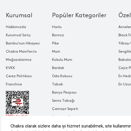
Kurumsal
Popüler Kategoriler
Özel
Hakkımızda
Havlu
Annele
Kurumsal Satış
Bornoz
Black F
Bambu'nun Hikayesi
Pike
Yılbaşı 
Chakra Manifesto
Mum
Sevgili
Mağazalarımız
Kokulu Mum
Babala
KVKK
Bardak
Çeyiz P
Çerez Politikası
Oda Kokusu
Ev Hedi
Franchise
Tabak
En Uzu
Banyo Paspası
Servis Tabağı
Çamaşır Sepeti
Nevresim Seti