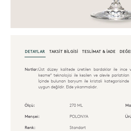
DETAYLAR
TAKSIT BILGISI
TESLIMAT & İADE
DEĞE
Üst düzey kalitede üretilen bardaklar ile ince 
Notlar:
kesme” teknolojisi ile kesilen ve alevle parlatıla
İçinde bulunan baryum ile kristali kategorisinde
uygun değildir. Elde yıkanmalıdır.
270 ML
Ölçü:
Ma
POLONYA
Menşei:
Ürü
Standart
Renk: