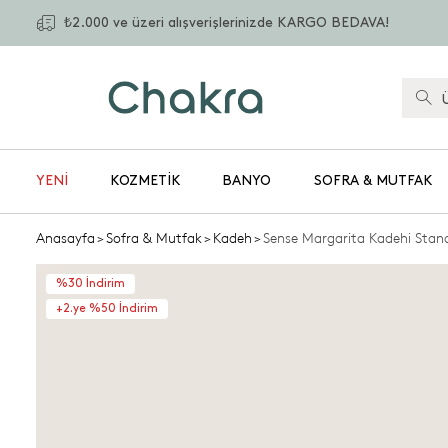
₺2.000 ve üzeri alışverişlerinizde KARGO BEDAVA!
YENİ
KOZMETIK
BANYO
SOFRA & MUTFAK
Anasayfa
>
Sofra & Mutfak
>
Kadeh
>
Sense Margarita Kadehi Stan
%30 İndirim
+2.ye %50 İndirim