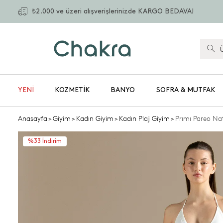
₺2.000 ve üzeri alışverişlerinizde KARGO BEDAVA!
YENİ
KOZMETIK
BANYO
SOFRA & MUTFAK
Anasayfa
>
Giyim
>
Kadın Giyim
>
Kadın Plaj Giyim
>
Prımı Pareo Na
%33 İndirim