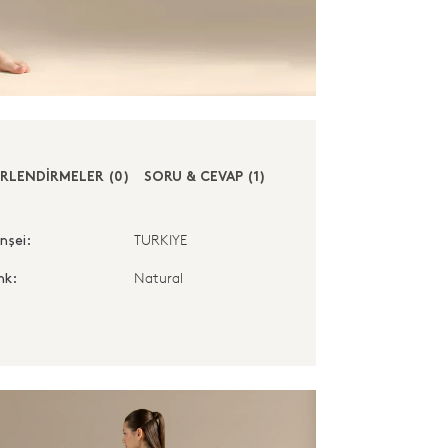
RLENDİRMELER (0)
SORU & CEVAP (1)
TURKIYE
nşei:
Natural
nk: