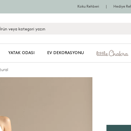
Koku Rehberi
Hediye Re
YATAK ODASI
EV DEKORASYONU
tural