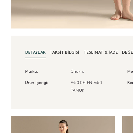
DETAYLAR
TAKSIT BILGISI
TESLIMAT & İADE
DEĞE
Chakra
Marka:
Me
%50 KETEN %50
Ürün İçeriği:
Re
PAMUK