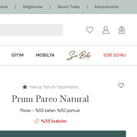
hberi
Mağazalar
Sipariş Takip
Kampanyalar
GIYIM
MOBILYA
SERI SONU
Henüz Yorum Yazılmamış
Prımı Pareo Natural
Pareo - %50 keten %50 pamuk
%33 İndirim