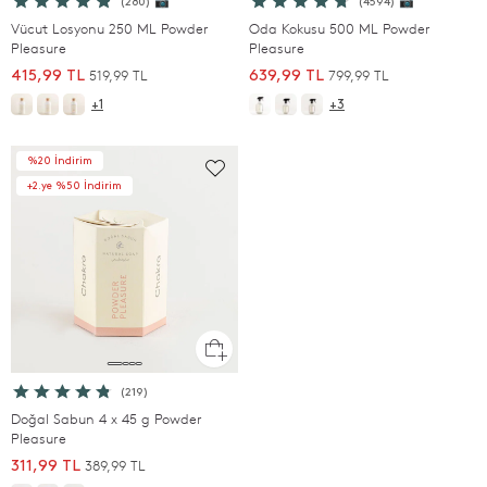
(280) 📷
(4594) 📷
Vücut Losyonu 250 ML Powder
Oda Kokusu 500 ML Powder
Pleasure
Pleasure
519,99 TL
799,99 TL
415,99 TL
639,99 TL
+1
+3
%20 İndirim
+2.ye %50 İndirim
(219)
Doğal Sabun 4 x 45 g Powder
Pleasure
389,99 TL
311,99 TL