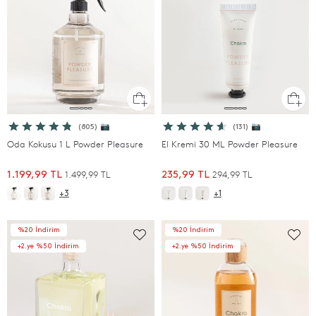
(805) 📷
(131) 📷
Oda Kokusu 1 L Powder Pleasure
El Kremi 30 ML Powder Pleasure
1.499,99 TL
294,99 TL
1.199,99 TL
235,99 TL
+3
+1
%20 İndirim
%20 İndirim
+2.ye %50 İndirim
+2.ye %50 İndirim