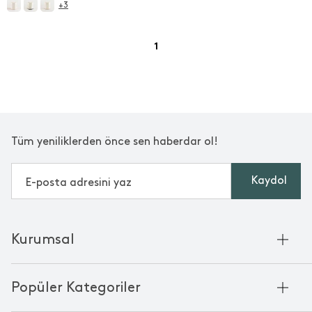
+3
1
Tüm yeniliklerden önce sen haberdar ol!
Kaydol
Kurumsal
Hakkımızda
Popüler Kategoriler
Kurumsal Satış
Bambu'nun Hikayesi