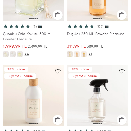
(9) 📷
(158) 📷
Çubuklu Oda Kokusu 500 ML
Duş Jeli 250 ML Powder Pleasure
Powder Pleasure
2.499,99 TL
389,99 TL
1.999,99 TL
311,99 TL
+4
+1
%20 İndirim
%20 İndirim
+2.ye %50 İndirim
+2.ye %50 İndirim