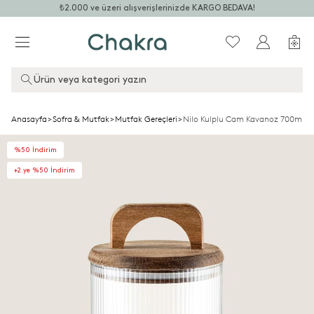
₺2.000 ve üzeri alışverişlerinizde KARGO BEDAVA!
Ürün veya kategori yazın
Anasayfa
>
Sofra & Mutfak
>
Mutfak Gereçleri
>
Nilo Kulplu Cam Kavanoz 700ml T
%50 İndirim
+2.ye %50 İndirim