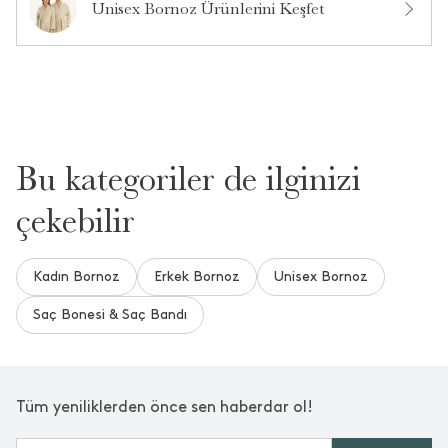
Unisex Bornoz Ürünlerini Keşfet
63
Bel:
95
Kalça:
Mankenin üzerindeki ürün S bedendir.
Erkek Modelin Ölçüleri:
1.89
Boy:
99
Göğüs:
82
Bel:
94
Kalça:
Bu kategoriler de ilginizi
Mankenin üzerindeki ürün M bedendir.
çekebilir
Kadın Bornoz
Erkek Bornoz
Unisex Bornoz
Saç Bonesi & Saç Bandı
Tüm yeniliklerden önce sen haberdar ol!