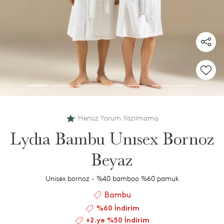
Henüz Yorum Yazılmamış
Lydıa Bambu Unısex Bornoz
Beyaz
Unisex bornoz - %40 bamboo %60 pamuk
Bambu
%60 İndirim
+2.ye %50 İndirim