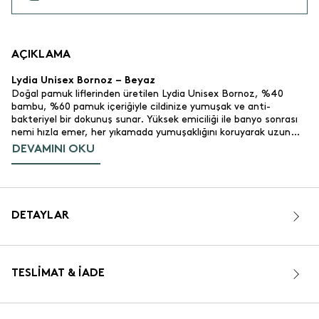
AÇIKLAMA
Lydia Unisex Bornoz – Beyaz
Doğal pamuk liflerinden üretilen Lydia Unisex Bornoz, %40
bambu, %60 pamuk içeriğiyle cildinize yumuşak ve anti-
bakteriyel bir dokunuş sunar. Yüksek emiciliği ile banyo sonrası
nemi hızla emer, her yıkamada yumuşaklığını koruyarak uzun
ömürlü kullanım sağlar. Tasarımı hem günlük kullanım hem de
DEVAMINI OKU
spa gibi özel anlar için idealdir.
Ürün Özellikleri
%40 bambu, %60 pamuk.
Malzeme:
Yüksek emici ve dayanıklı yapı. Her yıkamadan sonra
Emicilik:
DETAYLAR
yumuşaklığı artar.
Beyaz, sade ve zarif bir tasarım.
Renk ve Tasarım:
Var.
Kapüşon:
Var.
Cep:
TESLIMAT & İADE
Belden dikili kemer.
Bel Tipi:
Günlük kullanım, banyo sonrası ve spa.
Kullanım Alanı:
320 gr/m².
Gramaj:
OEKO-TEX® Sertifikalı.
Sertifika: