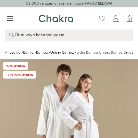
₺2.000 ve üzeri alışverişlerinizde KARGO BEDAVA!
Ürün veya kategori yazın
Anasayfa
>
Banyo
>
Bornoz
>
Unisex Bornoz
>
Lydıa Bambu Unısex Bornoz Beyaz
%60 İndirim
+2.ye %50 İndirim