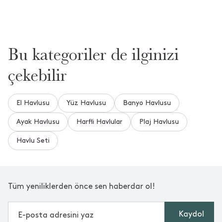
merhaba havlu kac tane gelecek acaba sormayi unuttum
•
19 Haziran 2026
**** ****
Bu kategoriler de ilginizi
Merhaba, ürün tek adet banyo havlusu olarak gönderimi
sağlanmaktadır. Bizi tercih ettiğiniz için teşekkür ederiz.
çekebilir
1 saat içinde cevaplandı.
El Havlusu
Yüz Havlusu
Banyo Havlusu
Daha Fazla Soru ve Cevap Gör
Ayak Havlusu
Harfli Havlular
Plaj Havlusu
Havlu Seti
Aradığınızı Bulamadınız mı?
Bize Yeni Bir Soru Sorun
Tüm yeniliklerden önce sen haberdar ol!
Kaydol