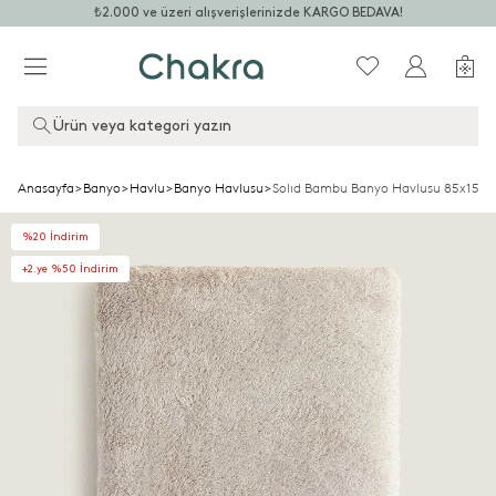
₺2.000 ve üzeri alışverişlerinizde KARGO BEDAVA!
Ürün veya kategori yazın
Anasayfa
>
Banyo
>
Havlu
>
Banyo Havlusu
>
Solıd Bambu Banyo Havlusu 85x150 
%20 İndirim
+2.ye %50 İndirim