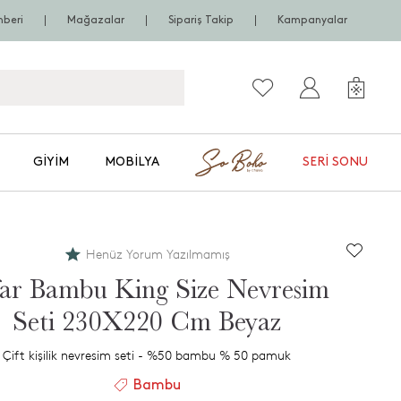
hberi
Mağazalar
Sipariş Takip
Kampanyalar
GIYIM
MOBILYA
SERI SONU
Henüz Yorum Yazılmamış
far Bambu King Size Nevresim
Seti 230X220 Cm Beyaz
Çift kişilik nevresim seti - %50 bambu % 50 pamuk
Bambu