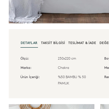
DETAYLAR
TAKSIT BILGISI
TESLIMAT & İADE
DEĞE
230x220 cm
Ölçü:
Bo
Chakra
Marka:
Me
%50 BAMBU % 50
Ürün İçeriği:
Re
PAMUK