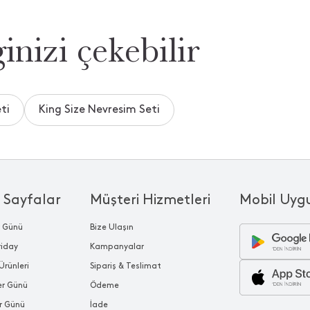
inizi çekebilir
ti
King Size Nevresim Seti
 Sayfalar
Müşteri Hizmetleri
Mobil Uyg
r Günü
Bize Ulaşın
riday
Kampanyalar
Ürünleri
Sipariş & Teslimat
ler Günü
Ödeme
r Günü
İade