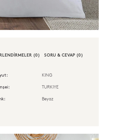
RLENDİRMELER (0)
SORU & CEVAP (0)
KING
yut:
TURKIYE
nşei:
Beyaz
nk: