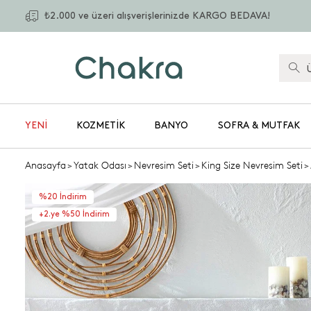
₺2.000 ve üzeri alışverişlerinizde KARGO BEDAVA!
YENİ
KOZMETIK
BANYO
SOFRA & MUTFAK
Anasayfa
>
Yatak Odası
>
Nevresim Seti
>
King Size Nevresim Seti
>
%20 İndirim
+2.ye %50 İndirim