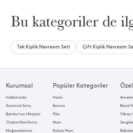
Bu kategoriler de ilg
Tek Kişilik Nevresim Seti
Çift Kişilik Nevresim Se
Kurumsal
Popüler Kategoriler
Özel
Hakkımızda
Havlu
Annele
Kurumsal Satış
Bornoz
Black F
Bambu'nun Hikayesi
Pike
Yılbaşı 
Chakra Manifesto
Mum
Sevgili
Mağazalarımız
Kokulu Mum
Babala