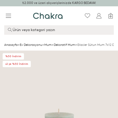
₺2.000 ve üzeri alışverişlerinizde KARGO BEDAVA!
Ürün veya kategori yazın
Anasayfa
>
Ev Dekorasyonu
>
Mum
>
Dekoratif Mum
>
Glacier Sütun Mum 7x12 Duman
%50 İndirim
+2.ye %50 İndirim