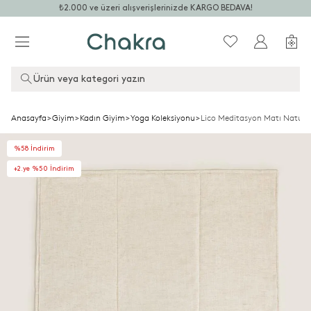
₺2.000 ve üzeri alışverişlerinizde KARGO BEDAVA!
Ürün veya kategori yazın
Anasayfa
>
Giyim
>
Kadın Giyim
>
Yoga Koleksiyonu
>
Lico Meditasyon Matı Natura
%58 İndirim
+2.ye %50 İndirim