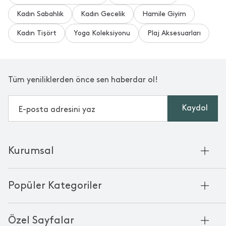
Kadın Sabahlık
Kadın Gecelik
Hamile Giyim
Aradığınızı Bulamadınız mı?
Bize Yeni Bir Soru Sorun
Kadın Tişört
Yoga Koleksiyonu
Plaj Aksesuarları
Tüm yeniliklerden önce sen haberdar ol!
Kaydol
Kurumsal
Hakkımızda
Popüler Kategoriler
Kurumsal Satış
Bambu'nun Hikayesi
Havlu
Chakra Manifesto
Özel Sayfalar
Bornoz