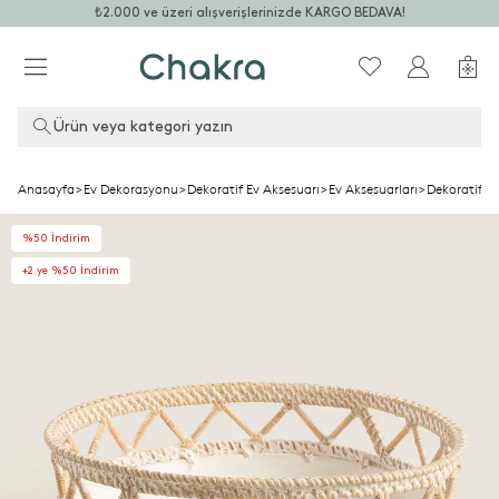
₺2.000 ve üzeri alışverişlerinizde KARGO BEDAVA!
Ürün veya kategori yazın
Anasayfa
>
Ev Dekorasyonu
>
Dekoratif Ev Aksesuarı
>
Ev Aksesuarları
>
Dekoratif K
%50 İndirim
+2.ye %50 İndirim