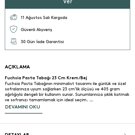
Ver
11 Ağustos Salı Kargoda
Güvenli Alışveriş
30 Gün İade Garantisi
AÇIKLAMA
Fuchsia Pasta Tabağı 23 Cm Krem/Bej
Fuchsia Pasta Tabağının minimalist tasarımı ile günlük ve özel
sofralarınıza uyum sağlarken 23 cm’lik ölçüsü ve 405 gram
ağırlığıyla dengeli bir kullanım sunar. Sunumlarınıza şıklık katmak
ve sofranızı tamamlamak için ideal seçim.
DEVAMINI OKU
Ürün Özellikleri
Porselen.
Malzeme:
Günlük kullanım için uygundur.
Kullanım Alanı:
23 cm.
Ölçü:
405 gr.
Gramaj: