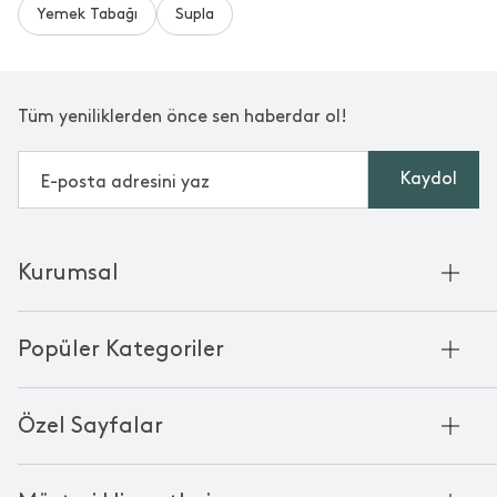
Yemek Tabağı
Supla
Bu yorumlar Trendyol platformundan alınmıştır.
Tüm yeniliklerden önce sen haberdar ol!
Kaydol
Kurumsal
Hakkımızda
Popüler Kategoriler
Kurumsal Satış
Bambu'nun Hikayesi
Havlu
Chakra Manifesto
Özel Sayfalar
Bornoz
Mağazalarımız
Pike
Anneler Günü
KVKK
Mum