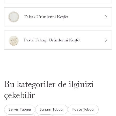
5
1
4
0
Tabak Ürünlerini Keşfet
3
0
Bu ürün hakkında daha önce hiç soru sorulmamış.
2
0
1
0
Ürün Hakkında Soru Sor
Pasta Tabağı Ürünlerini Keşfet
1
0
0
1
Tüm Yorumlar
•
20 Nisan 2026
**** ****
Bu kategoriler de ilginizi
Çok şık.
çekebilir
Servis Tabağı
Daha Fazla Yorum Gör
Sunum Tabağı
Pasta Tabağı