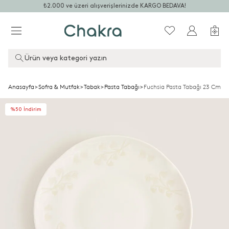
₺2.000 ve üzeri alışverişlerinizde KARGO BEDAVA!
Ürün veya kategori yazın
Anasayfa
>
Sofra & Mutfak
>
Tabak
>
Pasta Tabağı
>
Fuchsia Pasta Tabağı 23 Cm K
%50 İndirim