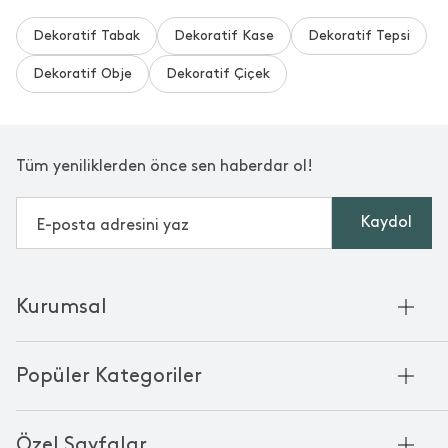
Dekoratif Tabak
Dekoratif Kase
Dekoratif Tepsi
Dekoratif Obje
Dekoratif Çiçek
Tüm yeniliklerden önce sen haberdar ol!
Kaydol
Kurumsal
Hakkımızda
Popüler Kategoriler
Kurumsal Satış
Bambu'nun Hikayesi
Havlu
Chakra Manifesto
Özel Sayfalar
Bornoz