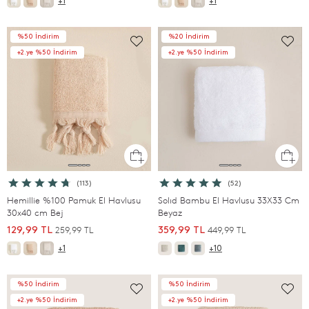
+1
+1
%50 İndirim
%20 İndirim
+2.ye %50 İndirim
+2.ye %50 İndirim
(113)
(52)
Hemillie %100 Pamuk El Havlusu
Solıd Bambu El Havlusu 33X33 Cm
30x40 cm Bej
Beyaz
259,99 TL
449,99 TL
129,99 TL
359,99 TL
+1
+10
%50 İndirim
%50 İndirim
+2.ye %50 İndirim
+2.ye %50 İndirim