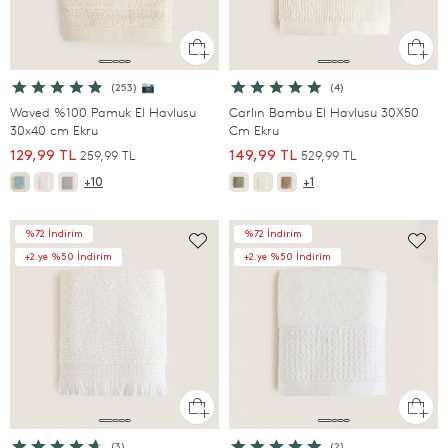
(253) 📷
(4)
Waved %100 Pamuk El Havlusu
Carlın Bambu El Havlusu 30X50
30x40 cm Ekru
Cm Ekru
259,99 TL
529,99 TL
129,99 TL
149,99 TL
+10
+1
%72 İndirim
%72 İndirim
+2.ye %50 İndirim
+2.ye %50 İndirim
(3)
(2)