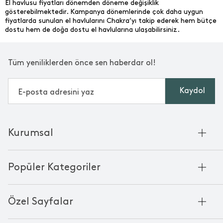
El havlusu fiyatları dönemden döneme değişiklik
gösterebilmektedir. Kampanya dönemlerinde çok daha uygun
fiyatlarda sunulan el havlularını Chakra’yı takip ederek hem bütçe
dostu hem de doğa dostu el havlularına ulaşabilirsiniz.
Tüm yeniliklerden önce sen haberdar ol!
Kaydol
Kurumsal
Hakkımızda
Popüler Kategoriler
Kurumsal Satış
Bambu'nun Hikayesi
Havlu
Chakra Manifesto
Özel Sayfalar
Bornoz
Mağazalarımız
Pike
Anneler Günü
KVKK