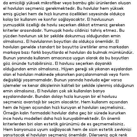
da emiciliği yüksek mikrofiber veya bambu gibi ürünlerden oluşan
el havluları seçmeniz gerekmektedir. Bu havlular hem yüksek
emiş güçleri hem de hızlı kuruma özellikleri sayesinde oldukça
kolay bir kullanım ve konfor sağlayacaktır. El havlusunun
yumuşaklık özelliği de havlu seçerken dikkat etmeniz gereken
kriterler arasındadır. Yumuşak havlu cildinizi tahriş etmez. Bu
yüzden havlunun sık bir şekilde dokunmuş olduğundan emin
olmalısınız. El havlularının boyutları da oldukça önemlidir. El
havluları genelde standart bir boyutta üretilirler ama markadan
markaya bazı farklı boyutlarda el havluları da bulmak mümkündür.
Bunun yanında kullanım amacınıza uygun olarak da bu boyutları
göz önünde tutabilirsiniz. El havlusu seçerken dayanıklı
olduğundan emin olmalısınız. Hijyen gereği sık yıkanan eşyalardan
olan el havluları makinede yıkanırken parçalanmamalı veya form
değişikliği yaşamamalıdır. Bunun yanında havluda eğer varsa
işlemeler ve kenar dikişlerinin kaliteli bir şekilde işlenmiş olduğunun
emin olmalısınız. El havluları çok sık kullanılan banyo
eşyalarındandır. Bundan dolayı hızla kuruyan bir el havlusu
seçmeniz avantajlı bir seçim olacaktır. Hem kullanım açısından
hem de hijyen açısından hızlı kuruyan el havluları seçmelisiniz.
Örneğin kalın formadaki havlular daha geç bir sürede kururken
ince havlu modelleri daha hızlı kuruyabilmektedir. En önemli
kriterlerden biri olan estetik görünümü de es geçmemelisiniz.
Hem banyonuza uyum sağlayacak hem de sizin estetik zevkinizi
yansıtacak el havluları seçmeniz önemlidir. Dilerseniz açık renk