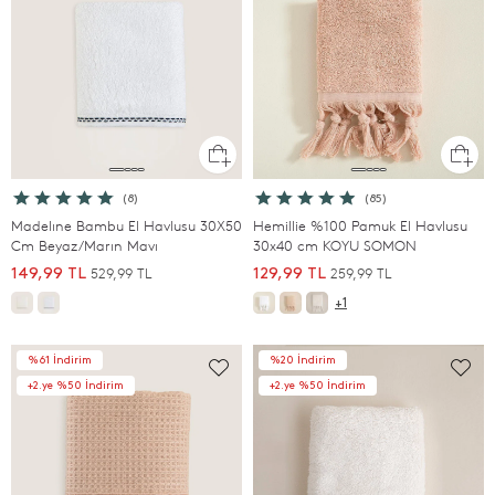
(8)
(85)
Madelıne Bambu El Havlusu 30X50
Hemillie %100 Pamuk El Havlusu
Cm Beyaz/Marın Mavı
30x40 cm KOYU SOMON
529,99 TL
259,99 TL
149,99 TL
129,99 TL
+1
%61 İndirim
%20 İndirim
+2.ye %50 İndirim
+2.ye %50 İndirim