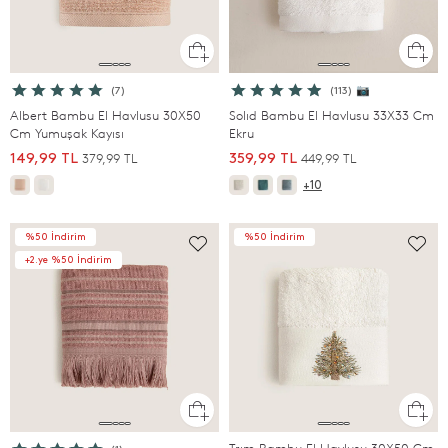
(7)
(113) 📷
Albert Bambu El Havlusu 30X50
Solıd Bambu El Havlusu 33X33 Cm
Cm Yumuşak Kayısı
Ekru
379,99 TL
449,99 TL
149,99 TL
359,99 TL
+10
%50 İndirim
%50 İndirim
+2.ye %50 İndirim