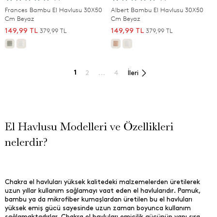
Frances Bambu El Havlusu 30X50
Albert Bambu El Havlusu 30X50
Cm Beyaz
Cm Beyaz
379,99 TL
379,99 TL
149,99 TL
149,99 TL
1
2
...
4
İleri
El Havlusu Modelleri ve Özellikleri
nelerdir?
Chakra el havluları yüksek kalitedeki malzemelerden üretilerek
uzun yıllar kullanım sağlamayı vaat eden el havlularıdır. Pamuk,
bambu ya da mikrofiber kumaşlardan üretilen bu el havluları
yüksek emiş gücü sayesinde uzun zaman boyunca kullanım
sağlamaktadırlar. Chakra el havluları emicilik gücünün yanı sıra