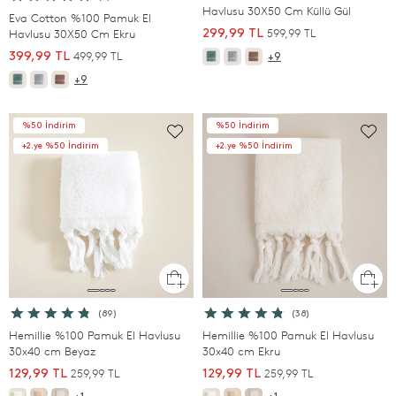
Havlusu 30X50 Cm Küllü Gül
Eva Cotton %100 Pamuk El
599,99 TL
Havlusu 30X50 Cm Ekru
299,99 TL
499,99 TL
399,99 TL
+9
+9
%50 İndirim
%50 İndirim
+2.ye %50 İndirim
+2.ye %50 İndirim
(89)
(38)
Hemillie %100 Pamuk El Havlusu
Hemillie %100 Pamuk El Havlusu
30x40 cm Beyaz
30x40 cm Ekru
259,99 TL
259,99 TL
129,99 TL
129,99 TL