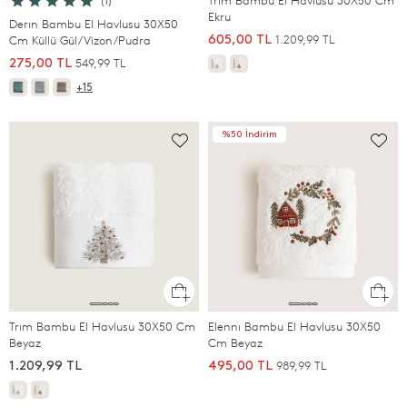
Trım Bambu El Havlusu 30X50 Cm
(1)
Ekru
Derın Bambu El Havlusu 30X50
1.209,99 TL
Cm Küllü Gül/Vizon/Pudra
605,00 TL
549,99 TL
275,00 TL
+15
%50 İndirim
Trım Bambu El Havlusu 30X50 Cm
Elennı Bambu El Havlusu 30X50
Beyaz
Cm Beyaz
989,99 TL
1.209,99 TL
495,00 TL