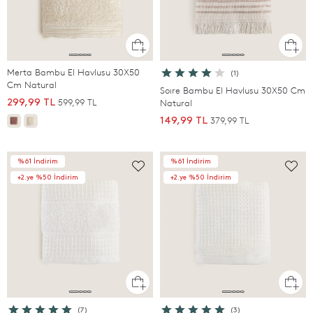
Merta Bambu El Havlusu 30X50
(1)
Cm Natural
Soıre Bambu El Havlusu 30X50 Cm
599,99 TL
299,99 TL
Natural
379,99 TL
149,99 TL
%61 İndirim
%61 İndirim
+2.ye %50 İndirim
+2.ye %50 İndirim
(7)
(3)