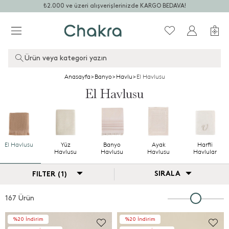
₺2.000 ve üzeri alışverişlerinizde KARGO BEDAVA!
Ürün veya kategori yazın
Anasayfa
>
Banyo
>
Havlu
>
El Havlusu
El Havlusu
El Havlusu
Yüz
Banyo
Ayak
Harfli
Havlusu
Havlusu
Havlusu
Havlular
SIRALA
FILTER (1)
167 Ürün
%20 İndirim
%20 İndirim