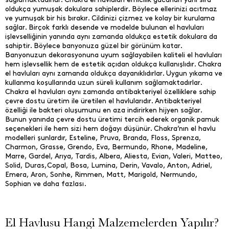
oldukça yumuşak dokulara sahiplerdir. Böylece ellerinizi acıtmaz
ve yumuşak bir his bırakır. Cildinizi çizmez ve kolay bir kurulama
sağlar. Birçok farklı desende ve modelde bulunan el havluları
işlevselliğinin yanında aynı zamanda oldukça estetik dokulara da
sahiptir. Böylece banyonuza güzel bir görünüm katar.
Banyonuzun dekorasyonuna uyum sağlayabilen kaliteli el havluları
hem işlevsellik hem de estetik açıdan oldukça kullanışlıdır. Chakra
el havluları aynı zamanda oldukça dayanıklıdırlar. Uygun yıkama ve
kullanma koşullarında uzun süreli kullanım sağlamaktadırlar.
Chakra el havluları aynı zamanda antibakteriyel özelliklere sahip
çevre dostu üretim ile üretilen el havlularıdır. Antibakteriyel
özelliği ile bakteri oluşumunu en aza indirirken hijyen sağlar.
Bunun yanında çevre dostu üretimi tercih ederek organik pamuk
seçenekleri ile hem sizi hem doğayı düşünür. Chakra’nın el havlu
modelleri şunlardır, Esteline, Pruva, Branda, Floss, Sprenza,
Charmon, Grasse, Grendo, Eva, Bermundo, Rhone, Madeline,
Marre, Gardel, Arıya, Tardis, Albera, Aliesta, Evian, Valeri, Matteo,
Solid, Duras,Copal, Bosa, Lumina, Derin, Vavalo, Anton, Adriel,
Emera, Aron, Sonhe, Rimmen, Matt, Marigold, Nermundo,
Sophian ve daha fazlası.
El Havlusu Hangi Malzemelerden Yapılır?