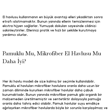
El havlusu kullanmanın en büyük avantajı elleri yıkadıktan sonra
etrafı ıslatmamaktır. Bunun yanında ellerin temizlenmesi için
ekstra hijyen sağlarlar. Yumuşak dokuları sayesinde cildinizi
sakinleştirirler. Ellerinizi pratik ve hızlı bir şekilde kurutmaya
yardımcı olurlar.
Pamuklu Mu, Mikrofiber El Havlusu Mu
Daha İyi?
Her iki havlu modeli de size kalmış bir seçimle kullanılabilir.
Pamuklu el havluları mikrofiber havlulara oranla daha uzun bir
zaman diliminde kururken mikrofiber havlular daha çabuk
kurumaktadır. Bunun yanında mikrofiber pamuk gibi organik bir
malzemeden üretilmemiştir ve sentetiktir dolayısıyla pamuğa
oranla daha tahriş edici olabilir. Pamuk havlular suyu emdikçe
ağırlaşırken mikrofiber havlularda böyle bir sorunla karşılaşılmaz ve