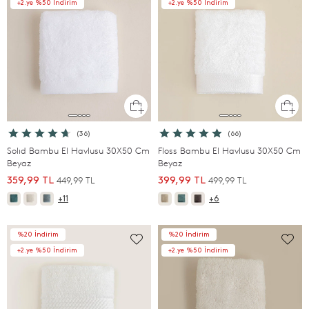
+2.ye %50 İndirim
+2.ye %50 İndirim
(36)
(66)
Solıd Bambu El Havlusu 30X50 Cm
Floss Bambu El Havlusu 30X50 Cm
Beyaz
Beyaz
449,99 TL
499,99 TL
359,99 TL
399,99 TL
+11
+6
%20 İndirim
%20 İndirim
+2.ye %50 İndirim
+2.ye %50 İndirim