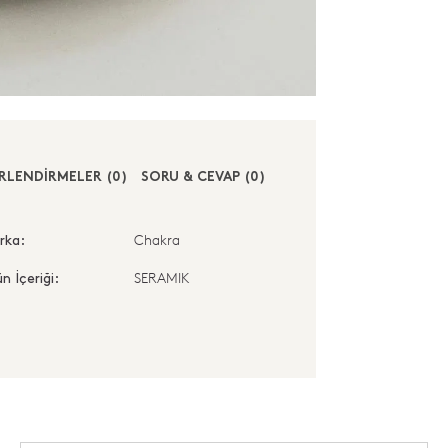
RLENDİRMELER (0)
SORU & CEVAP (0)
Chakra
rka:
SERAMIK
n İçeriği: