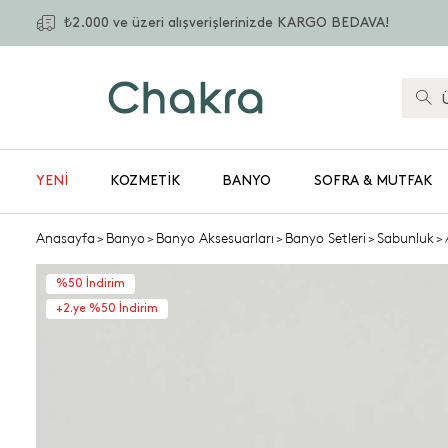
₺2.000 ve üzeri alışverişlerinizde KARGO BEDAVA!
YENİ
KOZMETIK
BANYO
SOFRA & MUTFAK
Anasayfa
>
Banyo
>
Banyo Aksesuarları
>
Banyo Setleri
>
Sabunluk
>
%50 İndirim
+2.ye %50 İndirim