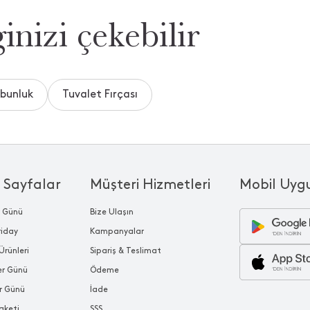
inizi çekebilir
abunluk
Tuvalet Fırçası
 Sayfalar
Müşteri Hizmetleri
Mobil Uyg
r Günü
Bize Ulaşın
riday
Kampanyalar
Ürünleri
Sipariş & Teslimat
ler Günü
Ödeme
r Günü
İade
aketi
SSS