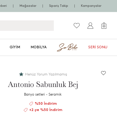
hberi
Mağazalar
Sipariş Takip
Kampanyalar
GIYIM
MOBILYA
SERI SONU
Henüz Yorum Yazılmamış
Antonio Sabunluk Bej
Banyo setleri - Seramik
%50 İndirim
+2.ye %50 İndirim