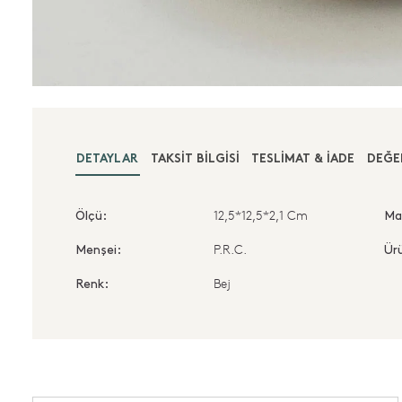
DETAYLAR
TAKSIT BILGISI
TESLIMAT & İADE
DEĞE
12,5*12,5*2,1 Cm
Ölçü:
Ma
P.R.C.
Menşei:
Ürü
Bej
Renk: