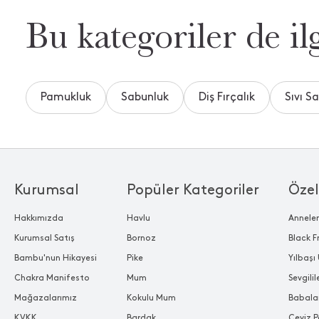
Bu kategoriler de ilg
Pamukluk
Sabunluk
Diş Fırçalık
Sıvı S
Kurumsal
Popüler Kategoriler
Özel
Hakkımızda
Havlu
Annele
Kurumsal Satış
Bornoz
Black F
Bambu'nun Hikayesi
Pike
Yılbaşı 
Chakra Manifesto
Mum
Sevgili
Mağazalarımız
Kokulu Mum
Babala
KVKK
Bardak
Çeyiz P