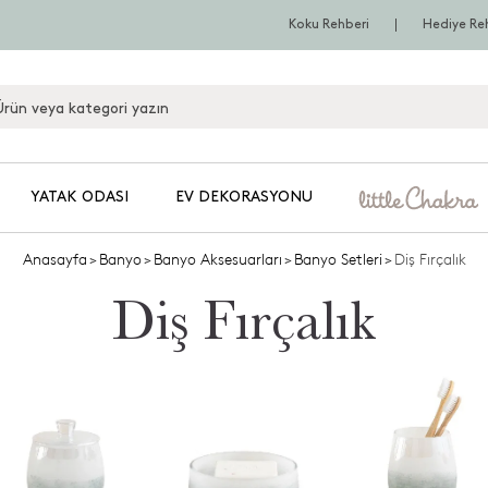
Koku Rehberi
Hediye Re
YATAK ODASI
EV DEKORASYONU
Anasayfa
>
Banyo
>
Banyo Aksesuarları
>
Banyo Setleri
>
Diş Fırçalık
Diş Fırçalık