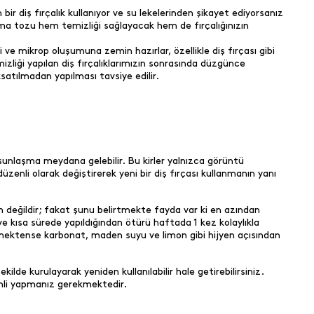
r diş fırçalık kullanıyor ve su lekelerinden şikayet ediyorsanız
tma tozu hem temizliği sağlayacak hem de fırçalığınızın
ve mikrop oluşumuna zemin hazırlar, özellikle diş fırçası gibi
mizliği yapılan diş fırçalıklarımızın sonrasında düzgünce
atılmadan yapılması tavsiye edilir.
 yosunlaşma meydana gelebilir. Bu kirler yalnızca görüntü
zenli olarak değiştirerek yeni bir diş fırçası kullanmanın yanı
 değildir; fakat şunu belirtmekte fayda var ki en azından
ve kısa sürede yapıldığından ötürü haftada 1 kez kolaylıkla
lemektense karbonat, maden suyu ve limon gibi hijyen açısından
lde kurulayarak yeniden kullanılabilir hale getirebilirsiniz.
nli yapmanız gerekmektedir.