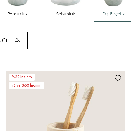
Pamukluk
Sabunluk
Diş Fırçalık
 (1)
%20 İndirim
+2.ye %50 İndirim