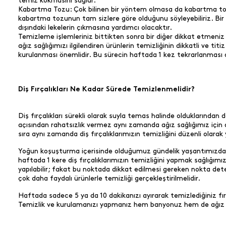
temiz kokmasını sağlar.
Kabartma Tozu: Çok bilinen bir yöntem olmasa da kabartma tozu ol
kabartma tozunun tam sizlere göre olduğunu söyleyebiliriz. Bir 
dışındaki lekelerin çıkmasına yardımcı olacaktır.
Temizleme işlemleriniz bittikten sonra bir diğer dikkat etmeniz 
ağız sağlığımızı ilgilendiren ürünlerin temizliğinin dikkatli ve t
kurulanması önemlidir. Bu sürecin haftada 1 kez tekrarlanması o
Diş Fırçalıkları Ne Kadar Sürede Temizlenmelidir?
Diş fırçalıkları sürekli olarak suyla temas halinde olduklarından 
açısından rahatsızlık vermez aynı zamanda ağız sağlığımız için de
sıra aynı zamanda diş fırçalıklarımızın temizliğini düzenli olar
Yoğun koşuşturma içerisinde olduğumuz gündelik yaşantımızda ma
haftada 1 kere diş fırçalıklarımızın temizliğini yapmak sağlığımı
yapılabilir; fakat bu noktada dikkat edilmesi gereken nokta de
çok daha faydalı ürünlerle temizliği gerçekleştirilmelidir.
Haftada sadece 5 ya da 10 dakikanızı ayırarak temizlediğiniz fırça
Temizlik ve kurulamanızı yapmanız hem banyonuz hem de ağız h