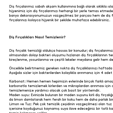
Diş fırçalarımız sabah akşam kullanımına bağlı olarak sıklıkla ı
hijyenimiz için diş fırçalarımızı herhangi bir yerle temas etme
banyo dekorasyonumuzun vazgeçilmez bir parçası hem de diş fırçal
fırçalarınızı kolayca hijyenik bir şekilde muhafaza edebilirsiniz.
Diş Fırçalıkları Nasıl Temizlenir?
Diş fırçalık temizliği oldukça hassas bir konudur; diş fırçalarım
olmasından dolayı bakteri oluşumu hızlanan diş fırçalıklarının te
kireçlenme, yosunlanma ve çeşitli lekeler meydana gelir hem de i
Öncelikle belirtmemiz gereken nokta diş fırçalıklarınızı haftada 
Aşağıda sizler için bakterilerden kolaylıkla arınmanız için 4 ad
Karbonat: Hemen hemen hepimizin evlerinde birçok farklı amaçla 
karbonatla temizlemek kirlerden ve mikroplardan arınması için ol
temizlemenize yardımcı olacak çok basit bir yöntemdir.
Maden suyu: Evinizde bulunan bir maden suyunu kirli diş fırçalığın
da limon damlatarak hem ferah bir koku hem de daha parlak bir 
Limon ve Tuz: Pek çok temizlik çeşidinin vazgeçilmezi olan tuz ve l
içerisine koyduğunuz kaynamış suya ilave edeceğiniz bir tatlı ka