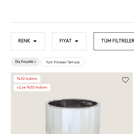
RENK
FIYAT
TÜM FİLTRELER
Tüm Filtreleri Temizle
Diş Fırçalık
%20 İndirim
+2.ye %50 İndirim