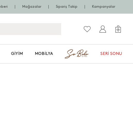
hberi
Mağazalar
Sipariş Takip
Kampanyalar
GIYIM
MOBILYA
SERI SONU