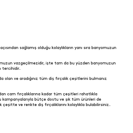
en açısından sağlamış olduğu kolaylıkların yanı sıra banyomuzun
çoğumuzun vazgeçilmezidir, işte tam da bu yüzden banyomuzun
 tercihidir.
olan ve aradığınız tüm diş fırçalık çeşitlerini bulmanız
an cam fırçalıklarına kadar tüm çeşitleri rahatlıkla
u kampanyalarıyla bütçe dostu ve şık tüm ürünleri de
itte ve renkte diş fırçalıklarını kolaylıkla bulabilirsiniz.