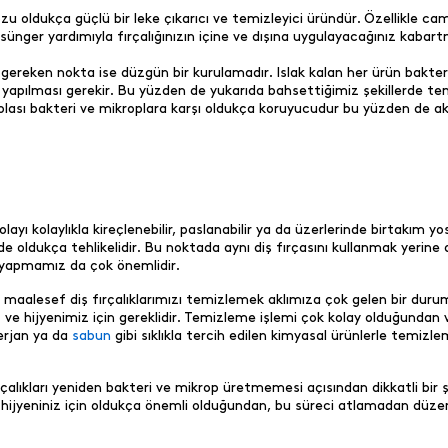
dukça güçlü bir leke çıkarıcı ve temizleyici üründür. Özellikle cam bi
sünger yardımıyla fırçalığınızın içine ve dışına uygulayacağınız kabar
gereken nokta ise düzgün bir kurulamadır. Islak kalan her ürün bakteri 
itiz yapılması gerekir. Bu yüzden de yukarıda bahsettiğimiz şekillerde te
lası bakteri ve mikroplara karşı oldukça koruyucudur bu yüzden de aks
dolayı kolaylıkla kireçlenebilir, paslanabilir ya da üzerlerinde birtakım
 oldukça tehlikelidir. Bu noktada aynı diş fırçasını kullanmak yerine dü
ak yapmamız da çok önemlidir.
alesef diş fırçalıklarımızı temizlemek aklımıza çok gelen bir durum
z ve hijyenimiz için gereklidir. Temizleme işlemi çok kolay olduğundan 
terjan ya da
sabun
gibi sıklıkla tercih edilen kimyasal ürünlerle temiz
lıkları yeniden bakteri ve mikrop üretmemesi açısından dikkatli bir şeki
ijyeniniz için oldukça önemli olduğundan, bu süreci atlamadan düze