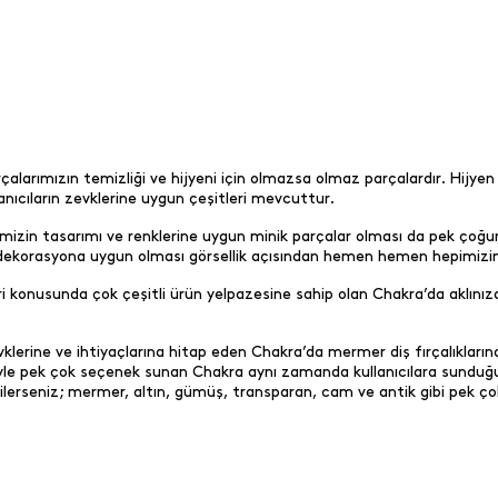
fırçalarımızın temizliği ve hijyeni için olmazsa olmaz parçalardır. Hijy
lanıcıların zevklerine uygun çeşitleri mevcuttur.
 evimizin tasarımı ve renklerine uygun minik parçalar olması da pek 
l dekorasyona uygun olması görsellik açısından hemen hemen hepimizin
onusunda çok çeşitli ürün yelpazesine sahip olan Chakra’da aklınızda 
lerine ve ihtiyaçlarına hitap eden Chakra’da mermer diş fırçalıklarınd
esiyle pek çok seçenek sunan Chakra aynı zamanda kullanıcılara sunduğ
erseniz; mermer, altın, gümüş, transparan, cam ve antik gibi pek çok çeş