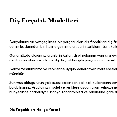
Diş Fırçalık Modelleri
Banyolarımızın vazgeçilmez bir parçası olan diş fırçalıkları diş 
demir başlarından biri haline gelmiş olan bu fırçalıkların tüm kul
Günümüzde aldığımız ürünlerin kullanışlı olmalarının yanı sıra
minik ama olmazsa olmaz diş fırçalıkları gibi parçalarının gene
Banyo tasarımınıza ve renklerine uygun dekorasyon malzemeleri k
mümkün.
Sunmuş olduğu ürün yelpazesi açısından pek çok kullanıcının zevk
bulabilirsiniz. Aradığınız model ve renklere uygun ürün yelpaz
bünyesinde barındırıyor. Banyo tasarımınıza ve renklerine göre dil
Diş Fırçalıkları Ne İşe Yarar?