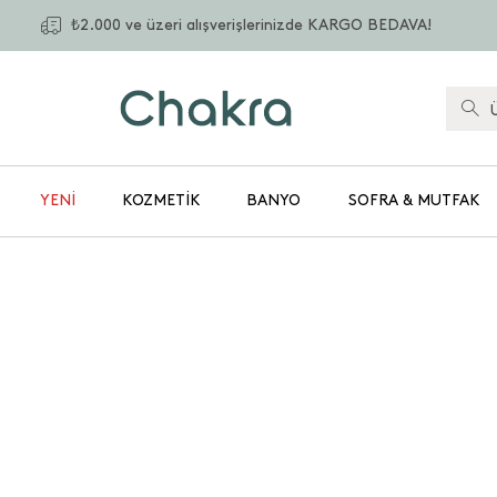
₺2.000 ve üzeri alışverişlerinizde KARGO BEDAVA!
YENİ
KOZMETIK
BANYO
SOFRA & MUTFAK