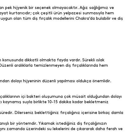
an pek hijyenik bir seçenek olmayacaktır. Ağız sağlığımız ve
yat kurtarıcıdır; çok çeşitli ürün yelpazesi sunmasıyla hem
ygun olan tüm diş fırçalık modellerini Chakra’da bulabilir ve diş
n konusunda dikkatli olmakta fayda vardır. Sürekli ıslak
 Düzenli aralıklarla temizlenmeyen diş fırçalıklarında hem
undan dolayı hijyeninin düzenli yapılması oldukça önemlidir.
çalıklarının içi bakteri oluşumuna çok müsait olduğundan dolayı
tı kaynamış suyla birlikte 10-15 dakika kadar bekletmeniz
redir. Dilerseniz beklettiğiniz fırçalığınız içerisine birkaç damla
nışlı bir yöntemdir. Yıkamak istediğiniz diş fırçalığınızın
aynı zamanda üzerindeki su lekelerini de çıkararak daha ferah ve