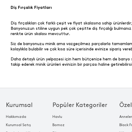
Diş Fırçalık Fiyatları
Diş fırçalıkları çok farklı çeşit ve fiyat skalasına sahip ürünler
Banyonuzun stiline uygun pek çok çeşitte diş fırçalığı bulmanız
renkte ürün skalası mevcuttur.
Siz de banyonuzu minik ama vazgeçilmez parçalarla tamamlamak i
kolaylıkla bulabilir ve çok kısa süre içerisinde evinize sipariş verebi
Daha detaylı ürün yelpazesi için hem bütçenize hem de banyo sti
takip ederek minik ürünleri evinizin bir parçası haline getirebilirsi
Kurumsal
Popüler Kategoriler
Özel
Hakkımızda
Havlu
Annele
Kurumsal Satış
Bornoz
Black F