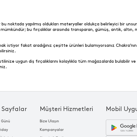
dir; bu noktada yapılmış oldukları materyaller oldukça belirleyici bir un
 mümkündür; bu fırçalıklar arasında transparan, gümüş, antik, altın, m
stiyor fakat aradığınız çeşitte ürünleri bulamıyorsanız Chakra’nın o
lirsiniz.
linize uygun diş fırçalıklarını kolaylıkla tüm mağazalarda bulabilir v
niz.
 Sayfalar
Müşteri Hizmetleri
Mobil Uyg
r Günü
Bize Ulaşın
riday
Kampanyalar