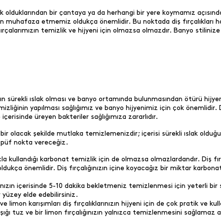
slak olduklarından bir çantaya ya da herhangi bir yere koymamız açısınd
den muhafaza etmemiz oldukça önemlidir. Bu noktada diş fırçalıkları ha
arımızın temizlik ve hijyeni için olmazsa olmazdır. Banyo stilinize u
ızın sürekli ıslak olması ve banyo ortamında bulunmasından ötürü hijye
mizliğinin yapılması sağlığımız ve banyo hijyenimiz için çok önemlidir.
çerisinde üreyen bakteriler sağlığımıza zararlıdır.
bir olacak şekilde mutlaka temizlemenizdir; içerisi sürekli ıslak olduğ
et püf nokta vereceğiz.
kullandığı karbonat temizlik için de olmazsa olmazlardandır. Diş fır
dukça önemlidir. Diş fırçalığınızın içine koyacağız bir miktar karbona
ızın içerisinde 5-10 dakika bekletmeniz temizlenmesi için yeterli bir sü
yüzey elde edebilirsiniz.
imon karışımları diş fırçalıklarınızın hijyeni için de çok pratik ve kulla
şığı tuz ve bir limon fırçalığınızın yalnızca temizlenmesini sağlamaz 