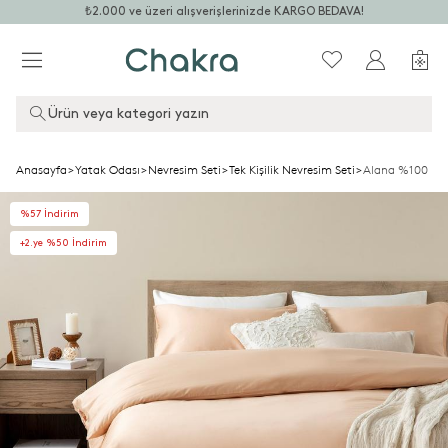
₺2.000 ve üzeri alışverişlerinizde KARGO BEDAVA!
Ürün veya kategori yazın
Anasayfa
>
Yatak Odası
>
Nevresim Seti
>
Tek Kişilik Nevresim Seti
>
Alana %100 Pam
%57 İndirim
+2.ye %50 İndirim