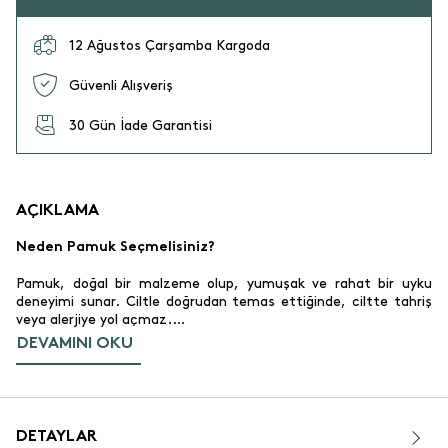
12 Ağustos Çarşamba Kargoda
Güvenli Alışveriş
30 Gün İade Garantisi
AÇIKLAMA
Neden Pamuk Seçmelisiniz?
Pamuk, doğal bir malzeme olup, yumuşak ve rahat bir uyku
deneyimi sunar. Ciltle doğrudan temas ettiğinde, ciltte tahriş
veya alerjiye yol açmaz.
DEVAMINI OKU
Nefes Alabilirlik
Pamuk kumaş, hava geçirgenliği sayesinde nefes alabilir. Bu,
özellikle sıcak havalarda vücut sıcaklığını dengelemeye yardımcı
olur ve terlemeyi engeller. Aynı zamanda kışın da sıcak tutarak
DETAYLAR
rahat bir uyku sağlar.