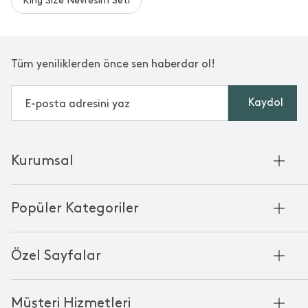
King Size Nevresim Seti
Tüm yeniliklerden önce sen haberdar ol!
Kaydol
Kurumsal
Hakkımızda
Popüler Kategoriler
Kurumsal Satış
Bambu'nun Hikayesi
Havlu
Chakra Manifesto
Özel Sayfalar
Bornoz
Mağazalarımız
Pike
Anneler Günü
KVKK
Mum
Müşteri Hizmetleri
Black Friday
Çerez Politikası