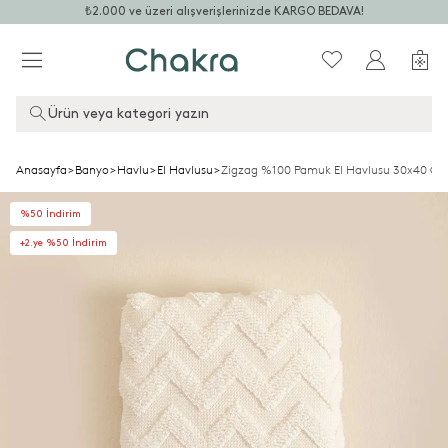
₺2.000 ve üzeri alışverişlerinizde KARGO BEDAVA!
Ürün veya kategori yazın
Anasayfa
>
Banyo
>
Havlu
>
El Havlusu
>
Zigzag %100 Pamuk El Havlusu 30x40 Cm
%50 İndirim
+2.ye %50 İndirim