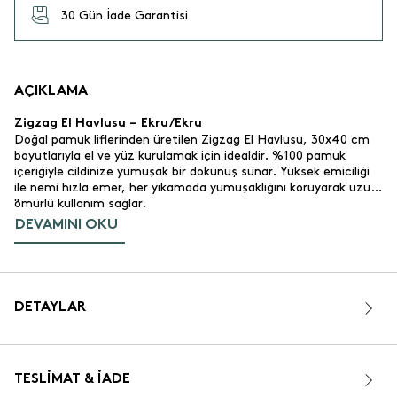
30 Gün İade Garantisi
AÇIKLAMA
Zigzag El Havlusu – Ekru/Ekru
Doğal pamuk liflerinden üretilen Zigzag El Havlusu, 30x40 cm
boyutlarıyla el ve yüz kurulamak için idealdir. %100 pamuk
içeriğiyle cildinize yumuşak bir dokunuş sunar. Yüksek emiciliği
ile nemi hızla emer, her yıkamada yumuşaklığını koruyarak uzun
ömürlü kullanım sağlar.
"
DEVAMINI OKU
Ürün Özellikleri
%100 pamuk.
Malzeme:
Yüksek emici ve dayanıklı yapı. Her yıkamadan sonra
Emicilik:
yumuşaklığı artar.
Ekru/Ekru, sade ve zarif bir tasarım.
Renk ve Tasarım:
DETAYLAR
30x40 cm.
Boyut:
400 gr/m².
Gramaj:
OEKO-TEX® Sertifikalı.
Sertifika:
Türkiye.
Üretim Yeri:
TESLIMAT & İADE