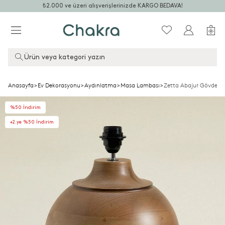
₺2.000 ve üzeri alışverişlerinizde KARGO BEDAVA!
Ürün veya kategori yazın
Anasayfa
>
Ev Dekorasyonu
>
Aydınlatma
>
Masa Lambası
>
Zetta Abajur Gövdesi 
%50 İndirim
+2.ye %50 İndirim