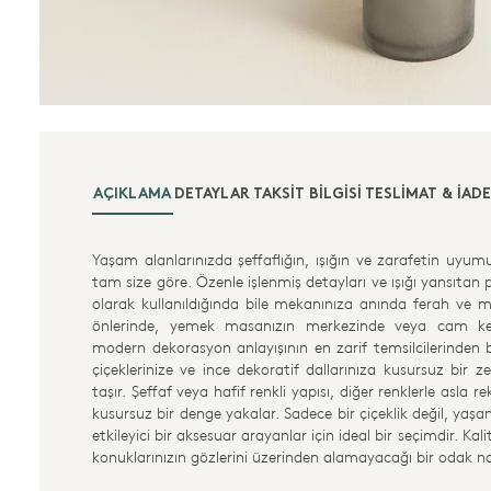
AÇIKLAMA
DETAYLAR
TAKSIT BILGISI
TESLIMAT & İADE
Yaşam alanlarınızda şeffaflığın, ışığın ve zarafetin uyu
tam size göre. Özenle işlenmiş detayları ve ışığı yansıtan
olarak kullanıldığında bile mekanınıza anında ferah ve 
önlerinde, yemek masanızın merkezinde veya cam kena
modern dekorasyon anlayışının en zarif temsilcilerinden b
çiçeklerinize ve ince dekoratif dallarınıza kusursuz bir z
taşır. Şeffaf veya hafif renkli yapısı, diğer renklerle asla
kusursuz bir denge yakalar. Sadece bir çiçeklik değil, yaşa
etkileyici bir aksesuar arayanlar için ideal bir seçimdir. Ka
konuklarınızın gözlerini üzerinden alamayacağı bir odak no