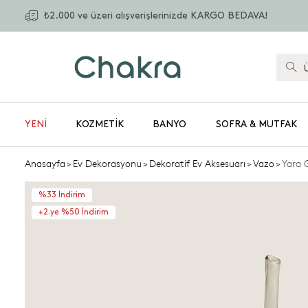
₺2.000 ve üzeri alışverişlerinizde KARGO BEDAVA!
YENİ
KOZMETIK
BANYO
SOFRA & MUTFAK
Anasayfa
>
Ev Dekorasyonu
>
Dekoratif Ev Aksesuarı
>
Vazo
>
Yara G
%33 İndirim
+2.ye %50 İndirim