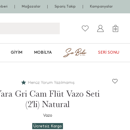
hberi
Mağazalar
Sipariş Takip
Kampanyalar
GIYIM
MOBILYA
SERI SONU
Henüz Yorum Yazılmamış
ara Gri Cam Flüt Vazo Seti
(2'li) Natural
Vazo
Ücretsiz Kargo