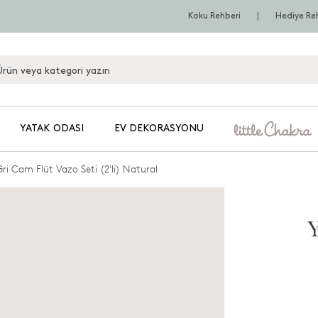
Koku Rehberi
Hediye Re
YATAK ODASI
EV DEKORASYONU
ri Cam Flüt Vazo Seti (2'li) Natural
Y