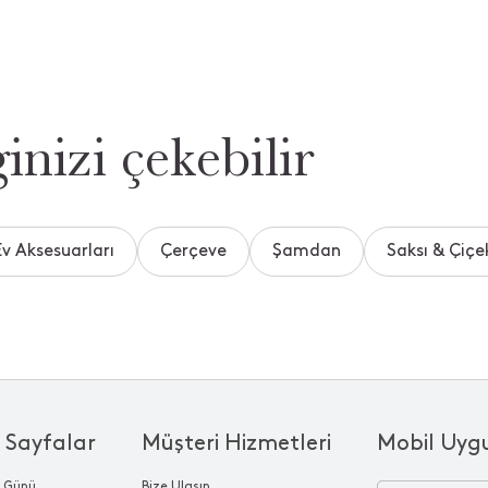
inizi çekebilir
Ev Aksesuarları
Çerçeve
Şamdan
Saksı & Çiçek
 Sayfalar
Müşteri Hizmetleri
Mobil Uyg
r Günü
Bize Ulaşın