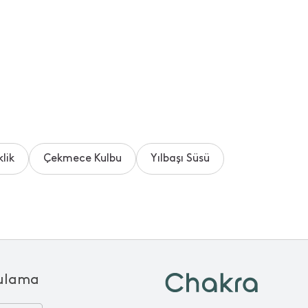
lik
Çekmece Kulbu
Yılbaşı Süsü
ulama