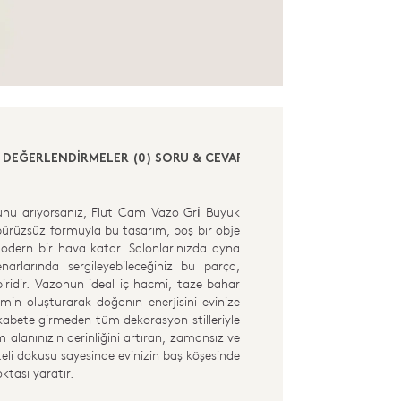
DEĞERLENDİRMELER (0)
SORU & CEVAP (1)
munu arıyorsanız, Flüt Cam Vazo Gri̇ Büyük
 pürüzsüz formuyla bu tasarım, boş bir obje
modern bir hava katar. Salonlarınızda ayna
rlarında sergileyebileceğiniz bu parça,
iridir. Vazonun ideal iç hacmi, taze bahar
emin oluşturarak doğanın enerjisini evinize
 rekabete girmeden tüm dekorasyon stilleriyle
m alanınızın derinliğini artıran, zamansız ve
liteli dokusu sayesinde evinizin baş köşesinde
ktası yaratır.