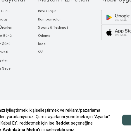
r Günü
Bize Ulaşın
riday
Kampanyalar
Ürünleri
Sipariş & Teslimat
ler Günü
Ödeme
r Günü
İade
aketi
SSS
yeleri
n Gece
© 2026 CHAKRA MAĞAZACILIK TİC. VE A.Ş.