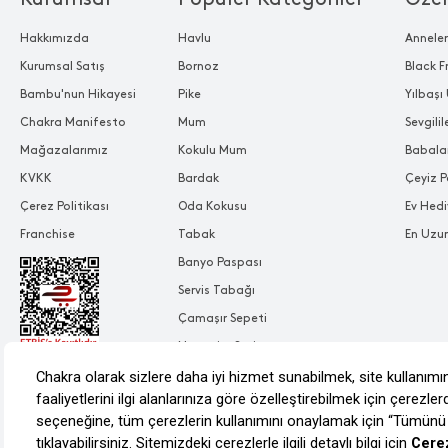
Hakkımızda
Havlu
Annele
Kurumsal Satış
Bornoz
Black F
Bambu'nun Hikayesi
Pike
Yılbaşı 
Chakra Manifesto
Mum
Sevgili
Mağazalarımız
Kokulu Mum
Babala
KVKK
Bardak
Çeyiz P
Çerez Politikası
Oda Kokusu
Ev Hedi
Franchise
Tabak
En Uzu
Banyo Paspası
Servis Tabağı
Çamaşır Sepeti
Nevresim Seti