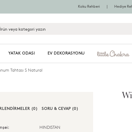
Koku Rehberi
Hediye Re
YATAK ODASI
EV DEKORASYONU
num Tahtası S Natural
Wi
RLENDİRMELER (0)
SORU & CEVAP (0)
HINDISTAN
nşei: