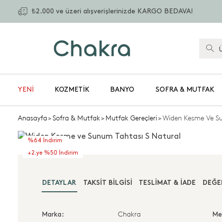
₺2.000 ve üzeri alışverişlerinizde KARGO BEDAVA!
YENİ
KOZMETIK
BANYO
SOFRA & MUTFAK
Anasayfa
>
Sofra & Mutfak
>
Mutfak Gereçleri
>
Widen Kesme Ve Su
%64 İndirim
+2.ye %50 İndirim
DETAYLAR
TAKSIT BILGISI
TESLIMAT & İADE
DEĞE
Chakra
Marka:
Me