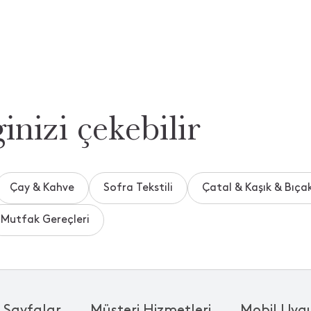
inizi çekebilir
Çay & Kahve
Sofra Tekstili
Çatal & Kaşık & Bıça
Mutfak Gereçleri
 Sayfalar
Müşteri Hizmetleri
Mobil Uyg