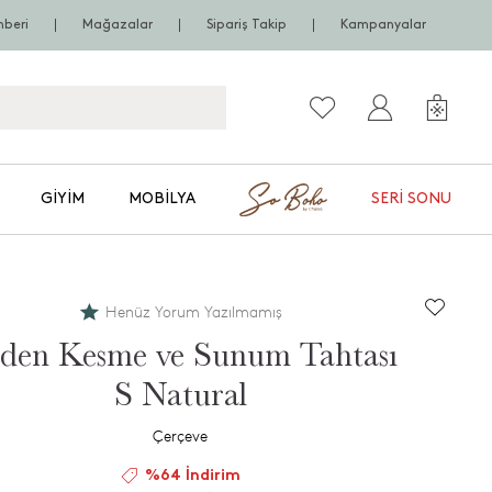
hberi
Mağazalar
Sipariş Takip
Kampanyalar
GIYIM
MOBILYA
SERI SONU
Henüz Yorum Yazılmamış
den Kesme ve Sunum Tahtası
S Natural
Çerçeve
%64 İndirim