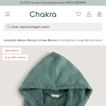
₺2.000 ve üzeri alışverişlerinizde KARGO BEDAVA!
Ürün veya kategori yazın
Anasayfa
>
Banyo
>
Bornoz
>
Unisex Bornoz
>
Vıola Bambu Unısex Bornoz Duman 
%20 İndirim
+2.ye %50 İndirim