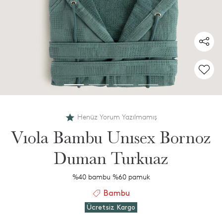
Henüz Yorum Yazılmamış
Vıola Bambu Unısex Bornoz
Duman Turkuaz
%40 bambu %60 pamuk
Bambu
Ücretsiz Kargo