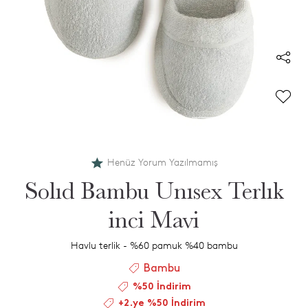
Henüz Yorum Yazılmamış
Solıd Bambu Unısex Terlık
inci Mavi
Havlu terlik - %60 pamuk %40 bambu
Bambu
%50 İndirim
+2.ye %50 İndirim