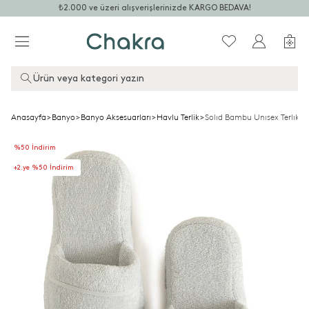
₺2.000 ve üzeri alışverişlerinizde KARGO BEDAVA!
Ürün veya kategori yazın
Anasayfa
>
Banyo
>
Banyo Aksesuarları
>
Havlu Terlik
>
Solıd Bambu Unısex Terlık In
%50 İndirim
+2.ye %50 İndirim