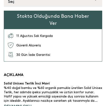
Seç
Stokta Olduğunda Bana Haber
Ver
11 Ağustos Salı Kargoda
Güvenli Alışveriş
30 Gün İade Garantisi
AÇIKLAMA
Solid Unisex Terlik İnci Mavi
%40 doğal bambu ve %60 organik pamukla üretilen Solid Unisex
Terlik, her adımda ipeksi yumuşaklık ve üstün konfor sunar.
Hafif yapısı ve yüksek emiciliği sayesinde duş sonrası kullanım
için idealdir. Ayaklarınızı nazikçe sararken şık tasarımıyla da
dikkat çeker. Hem estetik hem işlevsellik arayanlar için