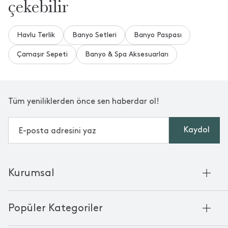
çekebilir
Makinada yıkanabilir mi?
Havlu Terlik
Banyo Setleri
Banyo Paspası
•
03 Ağustos 2025
**** ****
Çamaşır Sepeti
Banyo & Spa Aksesuarları
Merhaba, ürün detay bilgisi siteye eklenecektir. Bizi tercih
ettiğiniz için teşekkür ederiz.
15 saat içinde cevaplandı.
Tüm yeniliklerden önce sen haberdar ol!
Daha Fazla Soru ve Cevap Gör
Kaydol
Aradığınızı Bulamadınız mı?
Bize Yeni Bir Soru Sorun
Kurumsal
Hakkımızda
Popüler Kategoriler
Kurumsal Satış
Bambu'nun Hikayesi