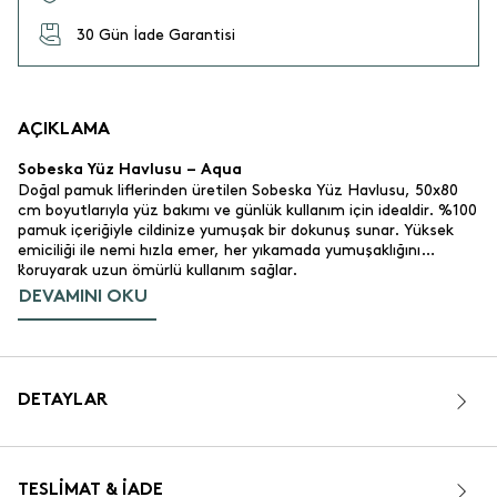
30 Gün İade Garantisi
AÇIKLAMA
Sobeska Yüz Havlusu – Aqua
Doğal pamuk liflerinden üretilen Sobeska Yüz Havlusu, 50x80
cm boyutlarıyla yüz bakımı ve günlük kullanım için idealdir. %100
pamuk içeriğiyle cildinize yumuşak bir dokunuş sunar. Yüksek
emiciliği ile nemi hızla emer, her yıkamada yumuşaklığını
koruyarak uzun ömürlü kullanım sağlar.
"
DEVAMINI OKU
Ürün Özellikleri
%100 pamuk.
Malzeme:
Yüksek emici ve dayanıklı yapı. Her yıkamadan sonra
Emicilik:
yumuşaklığı artar.
Aqua, sade ve zarif bir tasarım.
Renk ve Tasarım:
DETAYLAR
50x80 cm.
Boyut:
400 gr/m².
Gramaj:
OEKO-TEX® Sertifikalı.
Sertifika:
Türkiye.
Üretim Yeri:
TESLIMAT & İADE