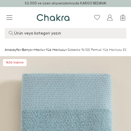
₺2.000 ve üzeri alışverişlerinizde KARGO BEDAVA!
Ürün veya kategori yazın
Anasayfa
>
Banyo
>
Havlu
>
Yüz Havlusu
>
Sobeska %100 Pamuk Yüz Havlusu 50x
%50 İndirim