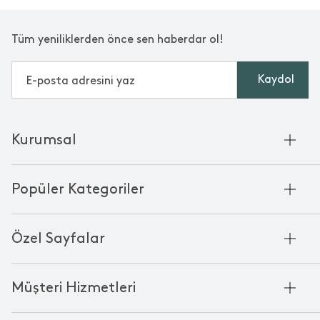
Tüm yeniliklerden önce sen haberdar ol!
Kaydol
Kurumsal
Hakkımızda
Popüler Kategoriler
Kurumsal Satış
Bambu'nun Hikayesi
Havlu
Chakra Manifesto
Özel Sayfalar
Bornoz
Mağazalarımız
Pike
Anneler Günü
KVKK
Mum
Müşteri Hizmetleri
Black Friday
Çerez Politikası
Kokulu Mum
Yılbaşı Ürünleri
Franchise
Bize Ulaşın
Bardak