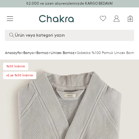
₺2.000 ve üzeri alışverişlerinizde KARGO BEDAVA!
Ürün veya kategori yazın
Anasayfa
>
Banyo
>
Bornoz
>
Unisex Bornoz
>
Sobeska %100 Pamuk Unısex Bornoz 
%50 İndirim
+2.ye %50 İndirim