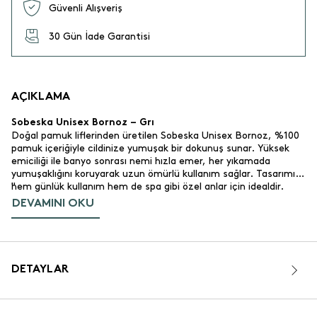
Güvenli Alışveriş
30 Gün İade Garantisi
AÇIKLAMA
Sobeska Unisex Bornoz – Grı
Doğal pamuk liflerinden üretilen Sobeska Unisex Bornoz, %100
pamuk içeriğiyle cildinize yumuşak bir dokunuş sunar. Yüksek
emiciliği ile banyo sonrası nemi hızla emer, her yıkamada
yumuşaklığını koruyarak uzun ömürlü kullanım sağlar. Tasarımı
hem günlük kullanım hem de spa gibi özel anlar için idealdir.
"
DEVAMINI OKU
Ürün Özellikleri
%100 pamuk.
Malzeme:
Yüksek emici ve dayanıklı yapı. Her yıkamadan sonra
Emicilik:
yumuşaklığı artar.
Grı, sade ve zarif bir tasarım.
Renk ve Tasarım:
DETAYLAR
L-XL.
Beden:
Günlük kullanım, banyo sonrası ve spa.
Kullanım Alanı:
320 gr/m².
Gramaj: