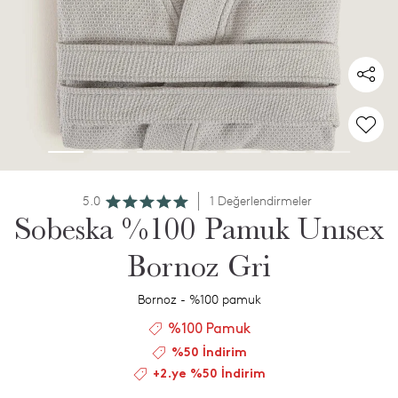
5.0
1 Değerlendirmeler
Sobeska %100 Pamuk Unısex
Bornoz Gri
Bornoz - %100 pamuk
%100 Pamuk
%50 İndirim
+2.ye %50 İndirim