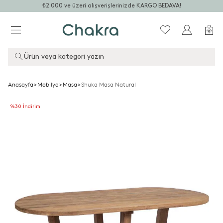
₺2.000 ve üzeri alışverişlerinizde KARGO BEDAVA!
Ürün veya kategori yazın
Anasayfa
>
Mobilya
>
Masa
>
Shuka Masa Natural
%30 İndirim