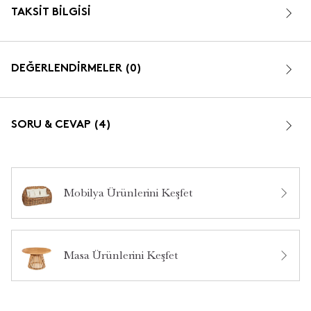
TAKSIT BILGISI
DEĞERLENDİRMELER (0)
SORU & CEVAP (4)
Mobilya Ürünlerini Keşfet
Bu ürün hakkında daha önce hiç yorum yapılmamış.
kullanılan malzeme bilgisini yazabilir misiniz?
•
16 Temmuz 2026
Burcu%20bal
Masa Ürünlerini Keşfet
Merhaba, ürünümüz Tik ağacından yapılmaktadır. İlginiz
için teşekkür ederiz.
•
16 Temmuz 2026
45 dakika içinde cevaplandı.