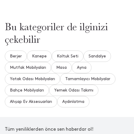
Masa hangi malzemeden yapılmış? Açıklamada bu konuda hiçbir
bilgi yok! Bu masa dış mekanda kullanılabilir mi?
Bu kategoriler de ilginizi
•
12 Temmuz 2026
Tanya%20
çekebilir
Merhaba, ürün detay bilgisi siteye eklenecektir. Bizi tercih
ettiğiniz için teşekkür ederiz.
•
Berjer
Kanepe
Koltuk Seti
Sandalye
13 Temmuz 2026
17 saat içinde cevaplandı.
Mutfak Mobilyaları
Masa
Ayna
Yatak Odası Mobilyaları
Tamamlayıcı Mobilyalar
Merhaba ürünün materyali nedir? Ahsap mı sunta mı?
•
02 Haziran 2026
**** ****
Bahçe Mobilyaları
Yemek Odası Takımı
Merhaba, ürün detay bilgisi siteye eklenecektir. Bizi tercih
Ahşap Ev Aksesuarları
Aydınlatma
ettiğiniz için teşekkür ederiz.
•
04 Haziran 2026
1 gün içinde cevaplandı.
Tüm yeniliklerden önce sen haberdar ol!