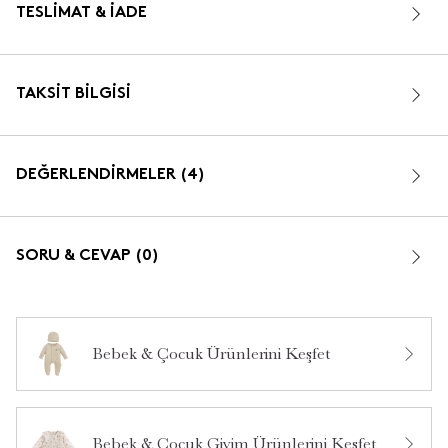
TESLIMAT & İADE
TAKSIT BILGISI
DEĞERLENDİRMELER (4)
5.0
SORU & CEVAP (0)
Bebek & Çocuk Ürünlerini Keşfet
5
4
4
0
Bebek & Çocuk Giyim Ürünlerini Keşfet
3
0