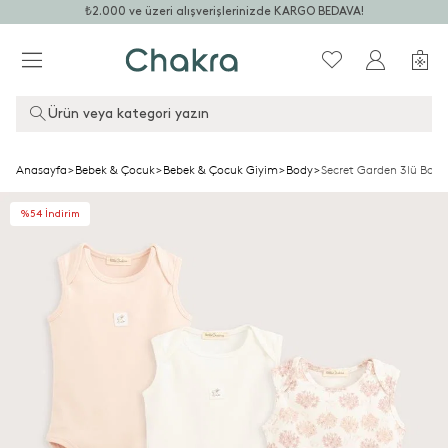
₺2.000 ve üzeri alışverişlerinizde KARGO BEDAVA!
Ürün veya kategori yazın
Anasayfa
>
Bebek & Çocuk
>
Bebek & Çocuk Giyim
>
Body
>
Secret Garden 3lü Body
%54 İndirim