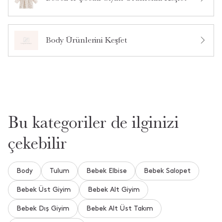
Bu ürün hakkında daha önce hiç soru sorulmamış.
2
0
1
0
Ürün Hakkında Soru Sor
Body Ürünlerini Keşfet
4
0
0
4
Tüm Yorumlar
Bedene Göre
9 - 12 Ay(2)
Bu kategoriler de ilginizi
çekebilir
•
08 Şubat 2026
A** S** S**
Kumaş kalitesi harika çok kaliteli
Body
Tulum
Bebek Elbise
Bebek Salopet
Bebek Üst Giyim
Bebek Alt Giyim
•
24 Ocak 2026
h** Ç**
Bebek Dış Giyim
Bebek Alt Üst Takım