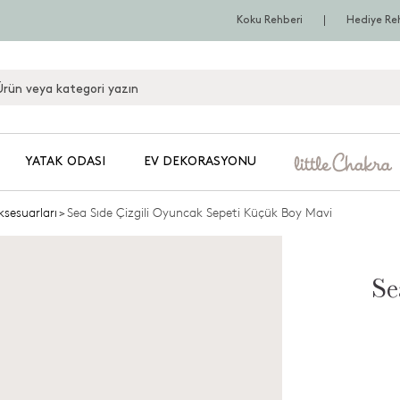
Koku Rehberi
Hediye Re
YATAK ODASI
EV DEKORASYONU
sesuarları
>
Sea Sıde Çizgili Oyuncak Sepeti Küçük Boy Mavi
Se