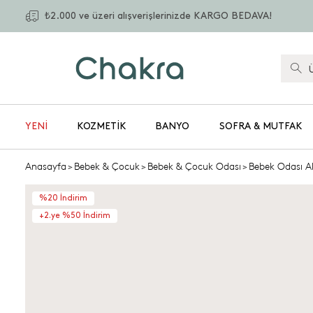
₺2.000 ve üzeri alışverişlerinizde KARGO BEDAVA!
YENİ
KOZMETIK
BANYO
SOFRA & MUTFAK
Anasayfa
>
Bebek & Çocuk
>
Bebek & Çocuk Odası
>
Bebek Odası Ak
%20 İndirim
+2.ye %50 İndirim