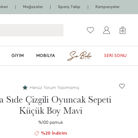
hberi
Mağazalar
Sipariş Takip
Kampanyalar
GIYIM
MOBILYA
SERI SONU
Henüz Yorum Yazılmamış
a Sıde Çizgili Oyuncak Sepeti
Küçük Boy Mavi
%100 pamuk
%20 İndirim