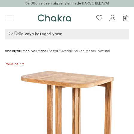
₺2.000 ve üzeri alışverişlerinizde KARGO BEDAVA!
Ürün veya kategori yazın
Anasayfa
>
Mobilya
>
Masa
>
Satya Yuvarlak Balkon Masası Natural
%30 İndirim