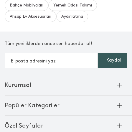
Bahçe Mobilyaları
Yemek Odası Takımı
Ahşap Ev Aksesuarları
Aydınlatma
Tüm yeniliklerden önce sen haberdar ol!
Kaydol
Kurumsal
Hakkımızda
Popüler Kategoriler
Kurumsal Satış
Bambu'nun Hikayesi
Havlu
Chakra Manifesto
Özel Sayfalar
Bornoz
Mağazalarımız