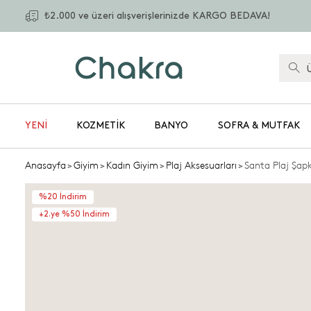
₺2.000 ve üzeri alışverişlerinizde KARGO BEDAVA!
YENİ
KOZMETIK
BANYO
SOFRA & MUTFAK
Anasayfa
>
Giyim
>
Kadın Giyim
>
Plaj Aksesuarları
>
Santa Plaj Şapk
%20 İndirim
+2.ye %50 İndirim