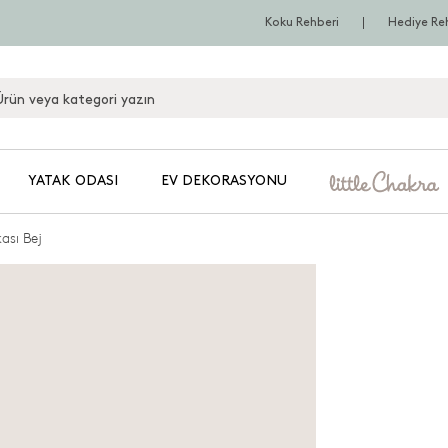
Koku Rehberi
Hediye Re
YATAK ODASI
EV DEKORASYONU
ası Bej