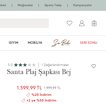
hberi
Mağazalar
Sipariş Takip
Kampanyalar
GIYIM
MOBILYA
SERI SONU
3.0
1 Değerlendirmeler
Santa Plaj Şapkası Bej
1.599,99 TL
1.999,99 TL
%20 İndirim
+2.ye %50 İndirim