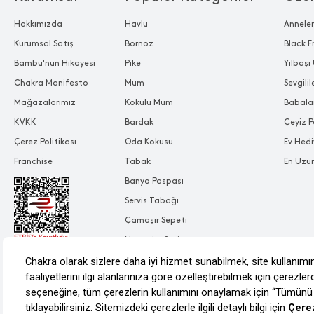
Hakkımızda
Havlu
Annele
Kurumsal Satış
Bornoz
Black F
Bambu'nun Hikayesi
Pike
Yılbaşı 
Chakra Manifesto
Mum
Sevgili
Mağazalarımız
Kokulu Mum
Babala
KVKK
Bardak
Çeyiz P
Çerez Politikası
Oda Kokusu
Ev Hedi
Franchise
Tabak
En Uzu
Banyo Paspası
Servis Tabağı
Çamaşır Sepeti
Nevresim Seti