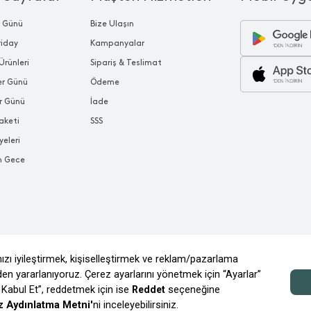
r Günü
Bize Ulaşın
riday
Kampanyalar
Ürünleri
Sipariş & Teslimat
ler Günü
Ödeme
r Günü
İade
aketi
SSS
yeleri
n Gece
© 2026 CHAKRA MAĞAZACILIK TİC. VE A.Ş.