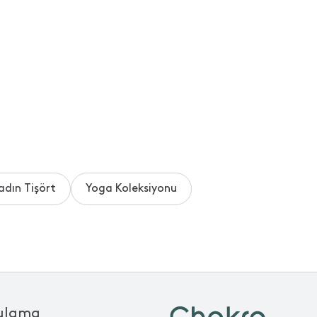
adın Tişört
Yoga Koleksiyonu
ulama