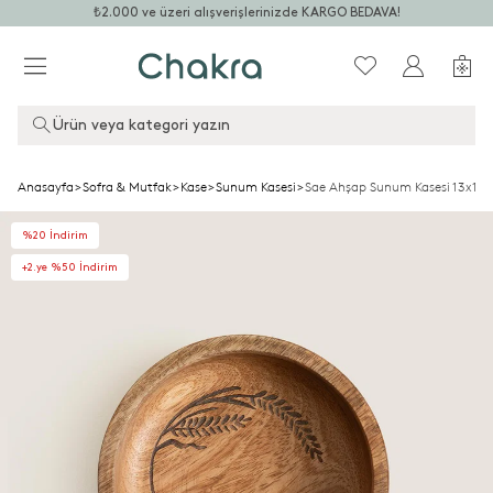
₺2.000 ve üzeri alışverişlerinizde KARGO BEDAVA!
Ürün veya kategori yazın
Anasayfa
>
Sofra & Mutfak
>
Kase
>
Sunum Kasesi
>
Sae Ahşap Sunum Kasesi 13x13
%20 İndirim
+2.ye %50 İndirim