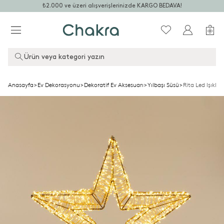
₺2.000 ve üzeri alışverişlerinizde KARGO BEDAVA!
Ürün veya kategori yazın
Anasayfa
>
Ev Dekorasyonu
>
Dekoratif Ev Aksesuarı
>
Yılbaşı Süsü
>
Rita Led Işıklı 