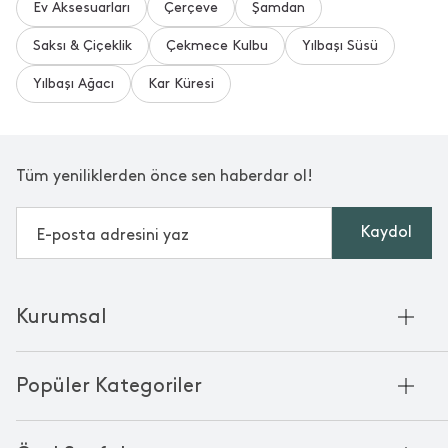
Ev Aksesuarları
Çerçeve
Şamdan
Saksı & Çiçeklik
Çekmece Kulbu
Yılbaşı Süsü
Yılbaşı Ağacı
Kar Küresi
Tüm yeniliklerden önce sen haberdar ol!
Kaydol
Kurumsal
Hakkımızda
Popüler Kategoriler
Kurumsal Satış
Bambu'nun Hikayesi
Havlu
Chakra Manifesto