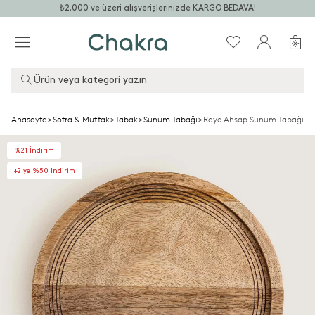
₺2.000 ve üzeri alışverişlerinizde KARGO BEDAVA!
Ürün veya kategori yazın
Anasayfa
>
Sofra & Mutfak
>
Tabak
>
Sunum Tabağı
>
Raye Ahşap Sunum Tabağı 3
%21 İndirim
+2.ye %50 İndirim