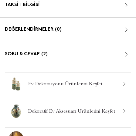
TAKSIT BILGISI
DEĞERLENDİRMELER (0)
SORU & CEVAP (2)
Ev Dekorasyonu Ürünlerini Keşfet
Bu ürün hakkında daha önce hiç yorum yapılmamış.
ışık rengi ne renk beyaz mı yoksa gün ışığı mi
•
26 Şubat 2026
**** ****
Dekoratif Ev Aksesuarı Ürünlerini Keşfet
Merhaba, ürün gün ışığıdır. İlginiz için teşekkür ederiz.
16 saat içinde cevaplandı.