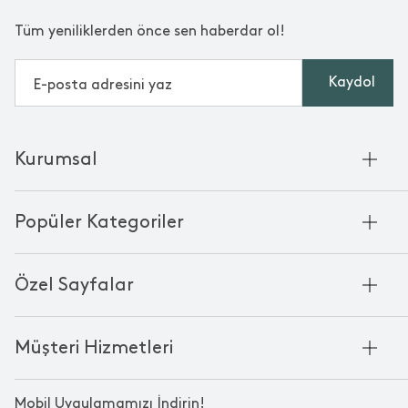
Tüm yeniliklerden önce sen haberdar ol!
Kaydol
Kurumsal
Hakkımızda
Popüler Kategoriler
Kurumsal Satış
Bambu'nun Hikayesi
Havlu
Chakra Manifesto
Özel Sayfalar
Bornoz
Mağazalarımız
Pike
Anneler Günü
KVKK
Mum
Müşteri Hizmetleri
Black Friday
Çerez Politikası
Kokulu Mum
Yılbaşı Ürünleri
Franchise
Bize Ulaşın
Bardak
Sevgililer Günü
Mobil Uygulamamızı İndirin!