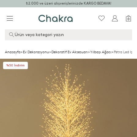
₺2.000 ve üzeri alışverişlerinizde KARGO BEDAVA!
Ürün veya kategori yazın
Anasayfa
>
Ev Dekorasyonu
>
Dekoratif Ev Aksesuarı
>
Yılbaşı Ağacı
>
Petra Led Işı
%50 İndirim