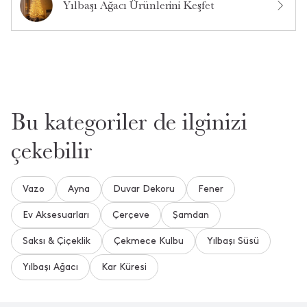
Yılbaşı Ağacı Ürünlerini Keşfet
Bu ürünün boyu kaç cm
•
5 Aralık 2024
**** ****
Merhaba, ürün ölçüsü 240 cm'dir.
•
5 Aralık 2024
38 dakika içinde cevaplandı.
Bu kategoriler de ilginizi
çekebilir
Daha Fazla Soru ve Cevap Gör
Vazo
Ayna
Duvar Dekoru
Fener
Aradığınızı Bulamadınız mı?
Bize Yeni Bir Soru Sorun
Ev Aksesuarları
Çerçeve
Şamdan
Saksı & Çiçeklik
Çekmece Kulbu
Yılbaşı Süsü
Yılbaşı Ağacı
Kar Küresi